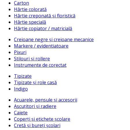
Carton
Hârtie colorată
Hârtie creponată și floristică
Hârtie specială
Hârtie copiator / matricială
Creioane negre și creioane mecanice
Markere / evidentiatoare
Pixuri
Stilouri și rollere
Instrumente de corectat
Tipizate
Tipizate și role casă
Indigo
Acuarele, pensule și accesorii
Ascuțitori și radiere
Caiete
Coperți și etichete școlare
Cretă și bureți școlari