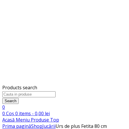
Products search
Search
0
0
Coș
0
items -
0,00
lei
Acasă
Meniu
Produse
Top
Prima pagină
Shop
Jucării
Urs de plus Fetita 80 cm