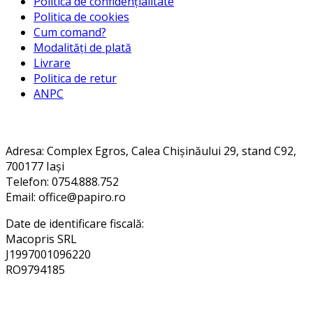
Politica de confidențialitate
Politica de cookies
Cum comand?
Modalități de plată
Livrare
Politica de retur
ANPC
Contact
Adresa
: Complex Egros, Calea Chișinăului 29, stand C92,
700177 Iași
Telefon: 0754.888.752
Email: office@papiro.ro
Date de identificare fiscală:
Macopris SRL
J1997001096220
RO9794185