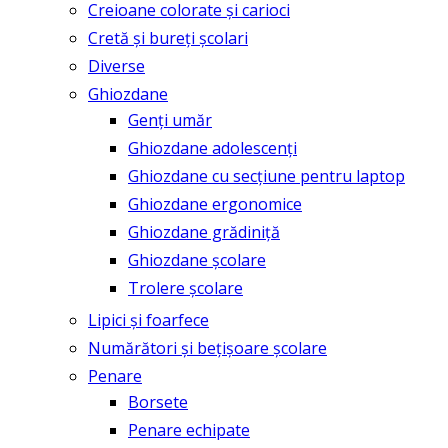
Creioane colorate și carioci
Cretă și bureți școlari
Diverse
Ghiozdane
Genți umăr
Ghiozdane adolescenți
Ghiozdane cu secțiune pentru laptop
Ghiozdane ergonomice
Ghiozdane grădiniță
Ghiozdane școlare
Trolere școlare
Lipici și foarfece
Numărători și bețișoare școlare
Penare
Borsete
Penare echipate