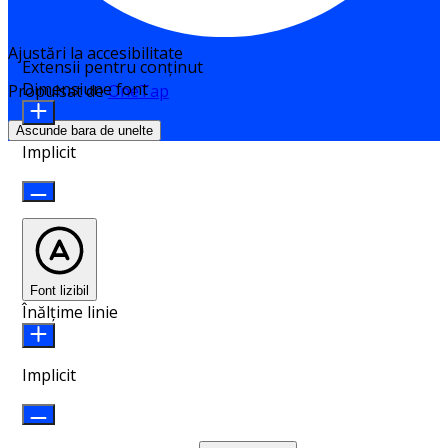
Ajustări la accesibilitate
Extensii pentru conținut
Dimensiune font
Propulsat de
OneTap
Ascunde bara de unelte
Implicit
Font lizibil
Înălțime linie
Implicit