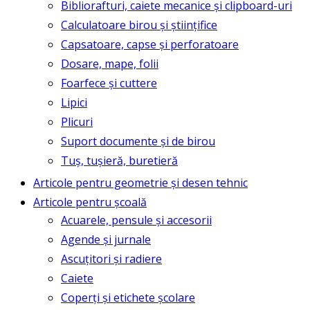
Bibliorafturi, caiete mecanice și clipboard-uri
Calculatoare birou și științifice
Capsatoare, capse și perforatoare
Dosare, mape, folii
Foarfece și cuttere
Lipici
Plicuri
Suport documente și de birou
Tuș, tușieră, buretieră
Articole pentru geometrie și desen tehnic
Articole pentru școală
Acuarele, pensule și accesorii
Agende și jurnale
Ascuțitori și radiere
Caiete
Coperți și etichete școlare