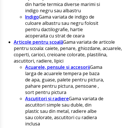
din hartie termica diverse marimi si
indigo negru sau albastru
Indigo
Gama variata de indigo de
culoare albastru sau negru folosit
pentru dactilografie, hartie
acoperaita cu strat de ceara
Articole pentru școală
Gama variata de articole
pentru scoala: caiete, penare, ghiozdane, acuarele,
coperti, carioci, creioane colorate, plastilina,
ascutitori, radiere, lipici
Acuarele, pensule și accesorii
Gama
larga de acuarele tempera pe baza
de apa, guase, palete pentru pictura,
pahare pentru pictura, pensoane ,
sort pentru pictura
Ascuțitori și radiere
Gama variata de
ascutitori simple sau duble, din
plastic sau din metal, radiere albe
sau colorate, ascutitori cu radiera
inclusa