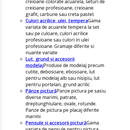
creioane colorate acuarela, seturi de
creioane profesioane, creioane
grafit, carbune sau creta pastel.
Culori acrilice, ulei, tempera
Gama
variata de acuarele tempera la set
sau pe culoare, culori acrilice
profesioane sau culori in ulei
profesioane. Gramaje diferite si
nuante variate
Lut, grund și accesorii
modelaj
Produse de modelaj precum
cutite, debosoare, ebosoare, lut
pentru modelaj alb sau nisipiu, lut
pentru portelan, grund acrilic
Pânze pictură
Panze pictura pe sasiu
diverse marimi, patrate,
dreptunghiulare, ovale, rotunde.
Panze de pictura pe placaj diferite
marimi
Pensule și accesorii pictură
Gama
variata de pensule pentru pictura,