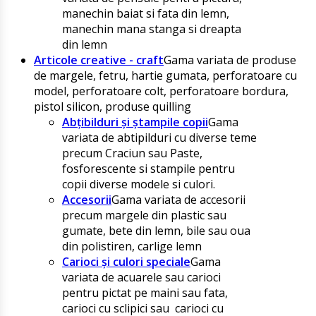
manechin baiat si fata din lemn,
manechin mana stanga si dreapta
din lemn
Articole creative - craft
Gama variata de produse
de margele, fetru, hartie gumata, perforatoare cu
model, perforatoare colt, perforatoare bordura,
pistol silicon, produse quilling
Abțibilduri și ștampile copii
Gama
variata de abtipilduri cu diverse teme
precum Craciun sau Paste,
fosforescente si stampile pentru
copii diverse modele si culori.
Accesorii
Gama variata de accesorii
precum margele din plastic sau
gumate, bete din lemn, bile sau oua
din polistiren, carlige lemn
Carioci și culori speciale
Gama
variata de acuarele sau carioci
pentru pictat pe maini sau fata,
carioci cu sclipici sau carioci cu