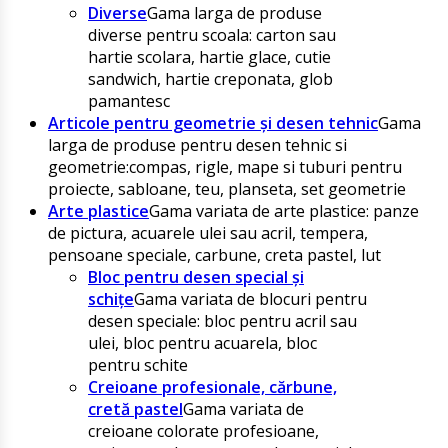
Diverse
Gama larga de produse
diverse pentru scoala: carton sau
hartie scolara, hartie glace, cutie
sandwich, hartie creponata, glob
pamantesc
Articole pentru geometrie și desen tehnic
Gama
larga de produse pentru desen tehnic si
geometrie:compas, rigle, mape si tuburi pentru
proiecte, sabloane, teu, planseta, set geometrie
Arte plastice
Gama variata de arte plastice: panze
de pictura, acuarele ulei sau acril, tempera,
pensoane speciale, carbune, creta pastel, lut
Bloc pentru desen special și
schițe
Gama variata de blocuri pentru
desen speciale: bloc pentru acril sau
ulei, bloc pentru acuarela, bloc
pentru schite
Creioane profesionale, cărbune,
cretă pastel
Gama variata de
creioane colorate profesioane,