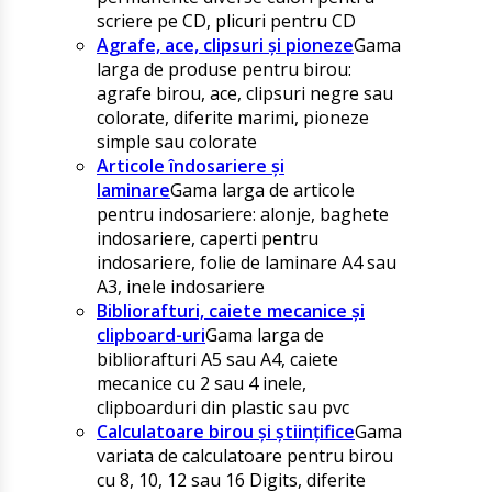
scriere pe CD, plicuri pentru CD
Agrafe, ace, clipsuri și pioneze
Gama
larga de produse pentru birou:
agrafe birou, ace, clipsuri negre sau
colorate, diferite marimi, pioneze
simple sau colorate
Articole îndosariere și
laminare
Gama larga de articole
pentru indosariere: alonje, baghete
indosariere, caperti pentru
indosariere, folie de laminare A4 sau
A3, inele indosariere
Bibliorafturi, caiete mecanice și
clipboard-uri
Gama larga de
bibliorafturi A5 sau A4, caiete
mecanice cu 2 sau 4 inele,
clipboarduri din plastic sau pvc
Calculatoare birou și științifice
Gama
variata de calculatoare pentru birou
cu 8, 10, 12 sau 16 Digits, diferite