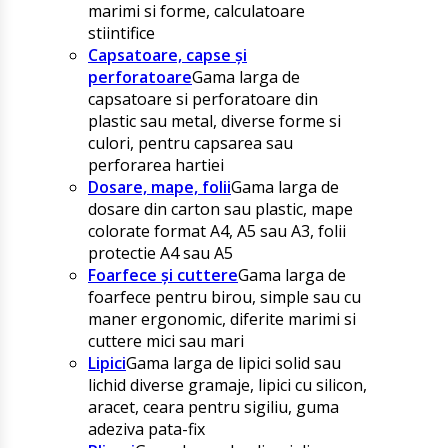
marimi si forme, calculatoare
stiintifice
Capsatoare, capse și
perforatoare
Gama larga de
capsatoare si perforatoare din
plastic sau metal, diverse forme si
culori, pentru capsarea sau
perforarea hartiei
Dosare, mape, folii
Gama larga de
dosare din carton sau plastic, mape
colorate format A4, A5 sau A3, folii
protectie A4 sau A5
Foarfece și cuttere
Gama larga de
foarfece pentru birou, simple sau cu
maner ergonomic, diferite marimi si
cuttere mici sau mari
Lipici
Gama larga de lipici solid sau
lichid diverse gramaje, lipici cu silicon,
aracet, ceara pentru sigiliu, guma
adeziva pata-fix