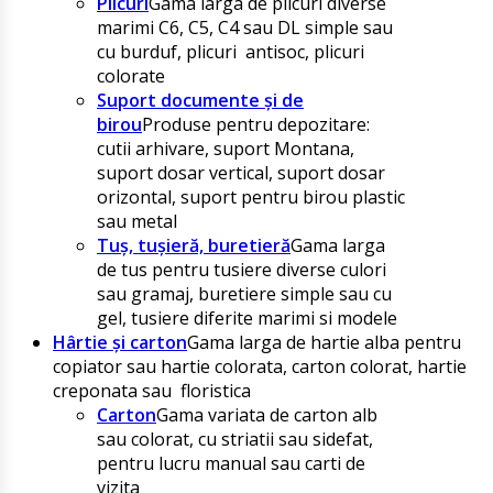
Plicuri
Gama larga de plicuri diverse
marimi C6, C5, C4 sau DL simple sau
cu burduf, plicuri antisoc, plicuri
colorate
Suport documente și de
birou
Produse pentru depozitare:
cutii arhivare, suport Montana,
suport dosar vertical, suport dosar
orizontal, suport pentru birou plastic
sau metal
Tuș, tușieră, buretieră
Gama larga
de tus pentru tusiere diverse culori
sau gramaj, buretiere simple sau cu
gel, tusiere diferite marimi si modele
Hârtie și carton
Gama larga de hartie alba pentru
copiator sau hartie colorata, carton colorat, hartie
creponata sau floristica
Carton
Gama variata de carton alb
sau colorat, cu striatii sau sidefat,
pentru lucru manual sau carti de
vizita