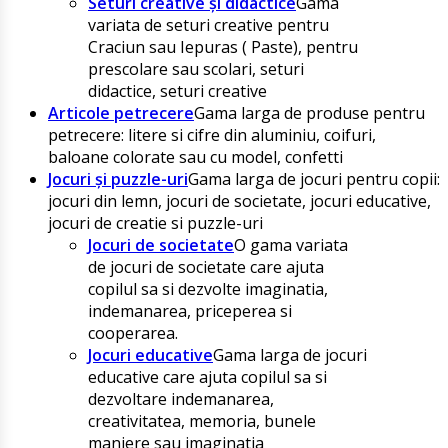
Seturi creative și didactice
Gama
variata de seturi creative pentru
Craciun sau Iepuras ( Paste), pentru
prescolare sau scolari, seturi
didactice, seturi creative
Articole petrecere
Gama larga de produse pentru
petrecere: litere si cifre din aluminiu, coifuri,
baloane colorate sau cu model, confetti
Jocuri și puzzle-uri
Gama larga de jocuri pentru copii:
jocuri din lemn, jocuri de societate, jocuri educative,
jocuri de creatie si puzzle-uri
Jocuri de societate
O gama variata
de jocuri de societate care ajuta
copilul sa si dezvolte imaginatia,
indemanarea, priceperea si
cooperarea.
Jocuri educative
Gama larga de jocuri
educative care ajuta copilul sa si
dezvoltare indemanarea,
creativitatea, memoria, bunele
maniere sau imaginatia