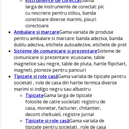
Instrumente de corectat
Gama
larga de instrumente de corectat: pic
cu rescriere pentru stilou, banda
corectoare diverse marimi, pixuri
corectoare
Ambalare și marcare
Gama variata de produse
pentru ambalare si marcare: banda adeziva, banda
dublu adeziva, etichete autoadezive, etichete de pret
Sisteme de comunicare și prezentare
Sisteme de
comunicare si prezentare: ecusoane, table
magnetice sau negre, table de pluta, hartie flipchart,
magneti, pioneze pentru panouri
Tipizate și role casă
Gama variata de tipizate pentru
societati , role de casa din hartie termica diverse
marimi si indigo negru sau albastru
Tipizate
Gama larga de tipizate
folosite de catre societati: registru de
casa, monetar, facturier, chitantier,
decont cheltuieli, registre jurnal
Tipizate și role casă
Gama variata de
tipizate pentru societati , role de casa