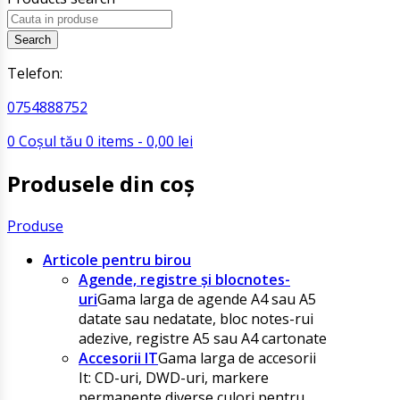
Search
Telefon:
0754888752
0
Coșul tău
0
items -
0,00
lei
Produsele din coș
Produse
Articole pentru birou
Agende, registre și blocnotes-
uri
Gama larga de agende A4 sau A5
datate sau nedatate, bloc notes-rui
adezive, registre A5 sau A4 cartonate
Accesorii IT
Gama larga de accesorii
It: CD-uri, DWD-uri, markere
permanente diverse culori pentru