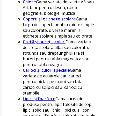
Caiete
Gama variata de caiete A5 sau
A4, bloc pentru desen, caiete
geografie, biologie, muzica
Coperți și etichete școlare
Gama
larga de coperti pentru caiete simple
sau colorate, diverse marimi si
etichete scolare simple sau colorate
Cretă și bureți școlari
Gama variata
de creta scolara alba sau colorata,
rotunda sau dreptunghiulara si
bureti pentru tabla magnetica sau
pentru tabla neagra
Carioci și culori speciale
Gama
variata de acuarele sau carioci
pentru pictat pe maini sau fata,
carioci cu sclipici sau carioci cu
stampile
Lipici și foarfece
Gama larga de
produse pentru lipit folosite de copii:
lipici solid sau lichid, lipici cu silicon
sau aracet. Foarfece colorate speciale