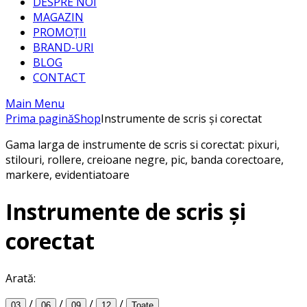
DESPRE NOI
MAGAZIN
PROMOȚII
BRAND-URI
BLOG
CONTACT
Main Menu
Prima pagină
Shop
Instrumente de scris și corectat
Gama larga de instrumente de scris si corectat: pixuri,
stilouri, rollere, creioane negre, pic, banda corectoare,
markere, evidentiatoare
Instrumente de scris și
corectat
Arată:
/
/
/
/
03
06
09
12
Toate