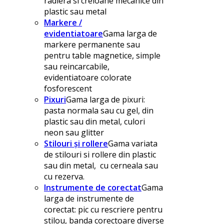
radiera si creioane mecanice din
plastic sau metal
Markere /
evidentiatoare
Gama larga de
markere permanente sau
pentru table magnetice, simple
sau reincarcabile,
evidentiatoare colorate
fosforescent
Pixuri
Gama larga de pixuri:
pasta normala sau cu gel, din
plastic sau din metal, culori
neon sau glitter
Stilouri și rollere
Gama variata
de stilouri si rollere din plastic
sau din metal, cu cerneala sau
cu rezerva.
Instrumente de corectat
Gama
larga de instrumente de
corectat: pic cu rescriere pentru
stilou, banda corectoare diverse