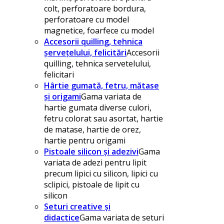
colt, perforatoare bordura,
perforatoare cu model
magnetice, foarfece cu model
Accesorii quilling, tehnica
șervețelului, felicitări
Accesorii
quilling, tehnica servetelului,
felicitari
Hârtie gumată, fetru, mătase
și origami
Gama variata de
hartie gumata diverse culori,
fetru colorat sau asortat, hartie
de matase, hartie de orez,
hartie pentru origami
Pistoale silicon și adezivi
Gama
variata de adezi pentru lipit
precum lipici cu silicon, lipici cu
sclipici, pistoale de lipit cu
silicon
Seturi creative și
didactice
Gama variata de seturi