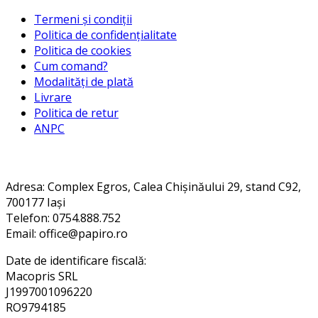
Termeni și condiții
Politica de confidențialitate
Politica de cookies
Cum comand?
Modalități de plată
Livrare
Politica de retur
ANPC
Contact
Adresa
: Complex Egros, Calea Chișinăului 29, stand C92,
700177 Iași
Telefon: 0754.888.752
Email: office@papiro.ro
Date de identificare fiscală:
Macopris SRL
J1997001096220
RO9794185