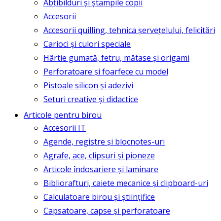
Abțibilduri și ștampile copii
Accesorii
Accesorii quilling, tehnica șervețelului, felicitări
Carioci și culori speciale
Hârtie gumată, fetru, mătase și origami
Perforatoare și foarfece cu model
Pistoale silicon și adezivi
Seturi creative și didactice
Articole pentru birou
Accesorii IT
Agende, registre și blocnotes-uri
Agrafe, ace, clipsuri și pioneze
Articole îndosariere și laminare
Bibliorafturi, caiete mecanice și clipboard-uri
Calculatoare birou și științifice
Capsatoare, capse și perforatoare