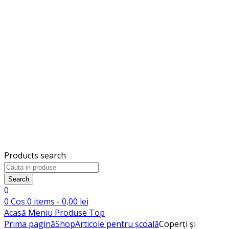
Products search
Search
0
0
Coș
0
items -
0,00
lei
Acasă
Meniu
Produse
Top
Prima pagină
Shop
Articole pentru școală
Coperți și