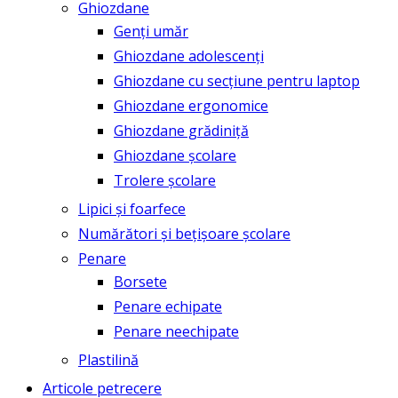
Ghiozdane
Genți umăr
Ghiozdane adolescenți
Ghiozdane cu secțiune pentru laptop
Ghiozdane ergonomice
Ghiozdane grădiniță
Ghiozdane școlare
Trolere școlare
Lipici și foarfece
Numărători și bețișoare școlare
Penare
Borsete
Penare echipate
Penare neechipate
Plastilină
Articole petrecere