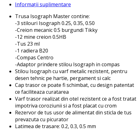
Informații suplimentare
Trusa Isograph Master contine:
-3 stilouri Isograph 0.25, 0.35, 0.50
-Creion mecanic 0.5 burgundi Tikky
-12 mine creion 0.5HB
-Tus 23 ml
-1 radiera B20
-Compas Centro
-Adaptor prindere stilou Isograph in compas
Stilou Isograph cu varf metalic rezistent, pentru
desen tehnic pe hartie, pergament si calc
Cap trasor ce poate fi schimbat, cu design patentat
ce faciliteaza curatarea
Varf trasor realizat din otel rezistent ce a fost tratat
impotriva coroziunii si a fost placat cu crom
Rezervor de tus usor de alimentat din sticla de tus
prevazuta cu picurator
Latimea de trasare: 0.2, 0.3, 0.5 mm