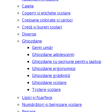
Caiete
Coperți și etichete școlare
Creioane colorate și carioci
Cretă și bureți școlari
Diverse
Ghiozdane
Genți umăr
Ghiozdane adolescenți
Ghiozdane cu secțiune pentru laptop
Ghiozdane ergonomice
Ghiozdane grădiniță
Ghiozdane școlare
Trolere școlare
Lipici și foarfece
Numărători și bețișoare școlare
Penare