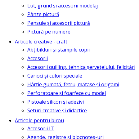
Lut, grund și accesorii modelaj
Pânze pictură
Pensule și accesorii pictură
Pictură pe numere
Articole creative - craft
Abțibilduri și ștampile copii
Accesorii
Accesorii quilling, tehnica șervețelului, felicitări
Carioci și culori speciale
Hârtie gumată, fetru, mătase și origami
Perforatoare și foarfece cu model
Pistoale silicon și adezivi
Seturi creative și didactice
Articole pentru birou
Accesorii IT
Agende, registre și blocnotes-uri