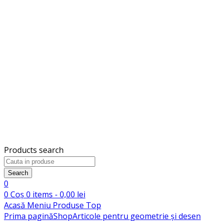
Products search
Search
0
0
Coș
0
items -
0,00
lei
Acasă
Meniu
Produse
Top
Prima pagină
Shop
Articole pentru geometrie și desen