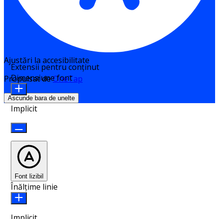
Ajustări la accesibilitate
Extensii pentru conținut
Dimensiune font
Propulsat de
OneTap
Ascunde bara de unelte
Implicit
Font lizibil
Înălțime linie
Implicit