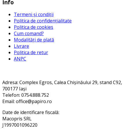
Info
Termeni și condiții
Politica de confidențialitate
Politica de cookies
Cum comand?
Modalități de plată
Livrare
Politica de retur
ANPC
Contact
Adresa
: Complex Egros, Calea Chișinăului 29, stand C92,
700177 Iași
Telefon: 0754.888.752
Email: office@papiro.ro
Date de identificare fiscală:
Macopris SRL
J1997001096220