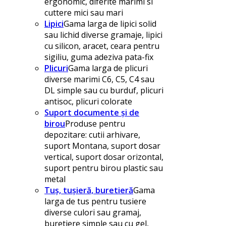
ergonomic, diferite marimi si
cuttere mici sau mari
Lipici
Gama larga de lipici solid
sau lichid diverse gramaje, lipici
cu silicon, aracet, ceara pentru
sigiliu, guma adeziva pata-fix
Plicuri
Gama larga de plicuri
diverse marimi C6, C5, C4 sau
DL simple sau cu burduf, plicuri
antisoc, plicuri colorate
Suport documente și de
birou
Produse pentru
depozitare: cutii arhivare,
suport Montana, suport dosar
vertical, suport dosar orizontal,
suport pentru birou plastic sau
metal
Tuș, tușieră, buretieră
Gama
larga de tus pentru tusiere
diverse culori sau gramaj,
buretiere simple sau cu gel,