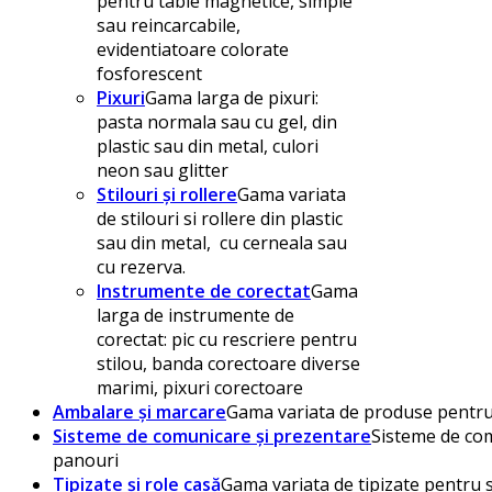
pentru table magnetice, simple
sau reincarcabile,
evidentiatoare colorate
fosforescent
Pixuri
Gama larga de pixuri:
pasta normala sau cu gel, din
plastic sau din metal, culori
neon sau glitter
Stilouri și rollere
Gama variata
de stilouri si rollere din plastic
sau din metal, cu cerneala sau
cu rezerva.
Instrumente de corectat
Gama
larga de instrumente de
corectat: pic cu rescriere pentru
stilou, banda corectoare diverse
marimi, pixuri corectoare
Ambalare și marcare
Gama variata de produse pentru 
Sisteme de comunicare și prezentare
Sisteme de com
panouri
Tipizate și role casă
Gama variata de tipizate pentru s