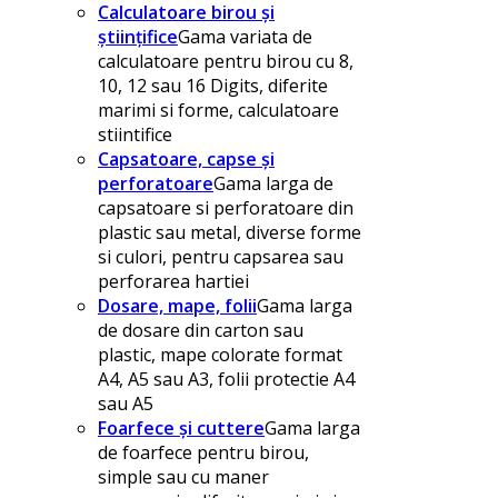
Calculatoare birou și
științifice
Gama variata de
calculatoare pentru birou cu 8,
10, 12 sau 16 Digits, diferite
marimi si forme, calculatoare
stiintifice
Capsatoare, capse și
perforatoare
Gama larga de
capsatoare si perforatoare din
plastic sau metal, diverse forme
si culori, pentru capsarea sau
perforarea hartiei
Dosare, mape, folii
Gama larga
de dosare din carton sau
plastic, mape colorate format
A4, A5 sau A3, folii protectie A4
sau A5
Foarfece și cuttere
Gama larga
de foarfece pentru birou,
simple sau cu maner