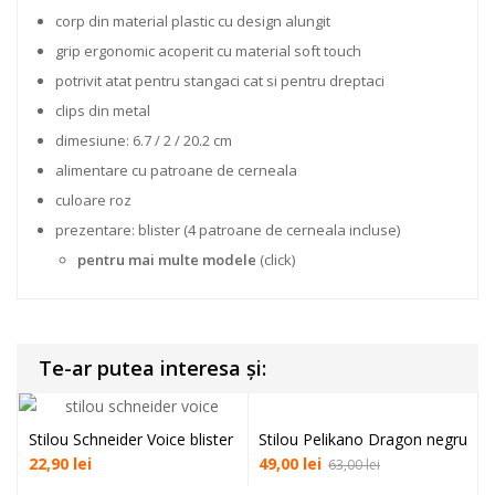
corp din material plastic cu design alungit
grip ergonomic acoperit cu material soft touch
potrivit atat pentru stangaci cat si pentru dreptaci
clips din metal
dimesiune: 6.7 / 2 / 20.2 cm
alimentare cu patroane de cerneala
culoare roz
prezentare: blister (4 patroane de cerneala incluse)
pentru mai multe modele
(click)
Te-ar putea interesa și:
Stilou Schneider Voice blister
Stilou Pelikano Dragon negru
22,90
lei
49,00
lei
63,00
lei