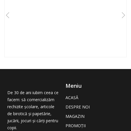
Meniu
De 30 de ani iubim ceea ce
ACASĂ
facem: să comercializăm
rechizite școlare, articole
DESPRE NOI
de birotică și papetărie,
MAGAZIN
jucării, jocuri și cărți pentru
PROMOȚII
copii.