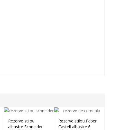
Rezerve stilou
Rezerve stilou Faber
Rezerve sti
Adaugă în coș
Adaugă în coș
Ada
albastre Schneider
Castell albastre 6
6,00
lei