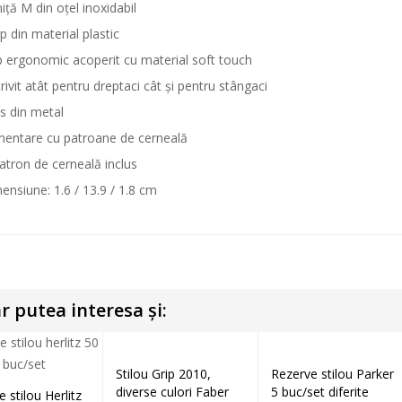
iță M din oțel inoxidabil
p din material plastic
p ergonomic acoperit cu material soft touch
rivit atât pentru dreptaci cât și pentru stângaci
ps din metal
mentare cu patroane de cerneală
atron de cerneală inclus
ensiune: 1.6 / 13.9 / 1.8 cm
r putea interesa și:
Stilou Grip 2010,
Rezerve stilou Parker
Selectează opțiunile
Selectează opțiunile
diverse culori Faber
5 buc/set diferite
 stilou Herlitz
Adaugă în coș