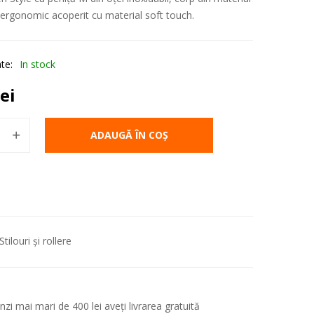
p ergonomic acoperit cu material soft touch.
ate:
In stock
lei
ADAUGĂ ÎN COȘ
Stilouri și rollere
i mai mari de 400 lei aveți livrarea gratuită