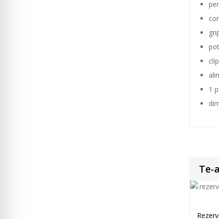
pen
cor
gri
pot
cli
ali
1 p
dim
Te-a
Rezerve