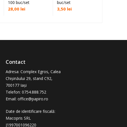
100 buc/set
buc/set
28,00
lei
3,50
lei
Contact
Adresa
: Complex Egros, Calea
Chișinăului 29, stand C92,
700177 Iași
Telefon: 0754.888.752
Email: office@papiro.ro
Date de identificare fiscală:
Macopris SRL
J1997001096220