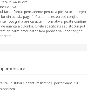
n țară în 24-48 ore
 includ TVA
ul face eforturi permanente pentru a păstra acuratețea
iilor din acesta pagină. Rareori acestea pot conține
ențe: fotografia are caracter informativ și poate conține
 de nuanță a culorilor. Unele specificații sau stocuri pot
icate de către producător fără preaviz sau pot conține
 operare.
suplimentare
aută un stilou elegant, rezistent și performant. Cu
esionalism