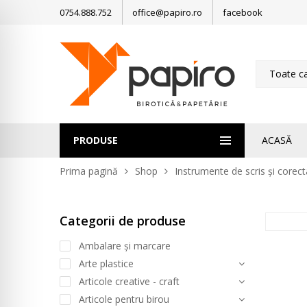
0754.888.752
office@papiro.ro
facebook
Toate ca
PRODUSE
ACASĂ
Prima pagină
Shop
Instrumente de scris și corect
Categorii de produse
Ambalare și marcare
Arte plastice
Articole creative - craft
Articole pentru birou