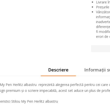
Livrare î
Prețurile
Vânzător
informaț
inadvert
diferențe
fi modif
erori de
Descriere
Informații 
 My Pen Herlitz albastru reprezintă alegerea perfectă pentru cei care c
ign premium și o scriere impecabilă, acest set aduce un plus de prof
eristici Stilou My Pen Herlitz albastru