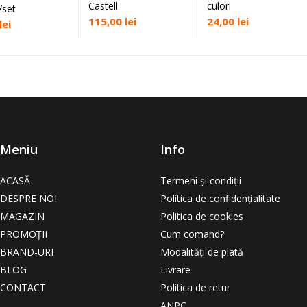
Castell
culori
/set
115,00
lei
24,00
lei
lei
Meniu
Info
ACASĂ
Termeni și condiții
DESPRE NOI
Politica de confidențialitate
MAGAZIN
Politica de cookies
PROMOȚII
Cum comand?
BRAND-URI
Modalități de plată
BLOG
Livrare
CONTACT
Politica de retur
ANPC