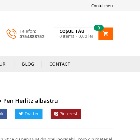
Contul meu
0
Telefon:
COȘUL TĂU
0
items -
0,00
lei
0754888752
URI
BLOG
CONTACT
y Pen Herlitz albastru
ok
Twitter
Pinterest
n Style cu peniță M din oțel inoxidabil, corp din material