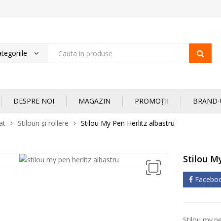
tegoriile
DESPRE NOI
MAGAZIN
PROMOȚII
BRAND-
at
Stilouri și rollere
Stilou My Pen Herlitz albastru
Stilou M
Facebo
Stilou my.pe