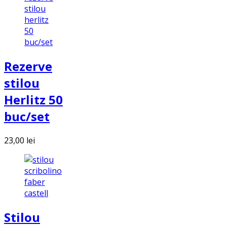
Rezerve
stilou
Herlitz 50
buc/set
23,00
lei
Stilou