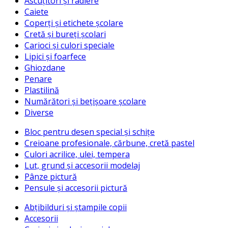
Ascuțitori și radiere
Caiete
Coperți și etichete școlare
Cretă și bureți școlari
Carioci și culori speciale
Lipici și foarfece
Ghiozdane
Penare
Plastilină
Numărători și bețișoare școlare
Diverse
Bloc pentru desen special și schițe
Creioane profesionale, cărbune, cretă pastel
Culori acrilice, ulei, tempera
Lut, grund și accesorii modelaj
Pânze pictură
Pensule și accesorii pictură
Abțibilduri și ștampile copii
Accesorii