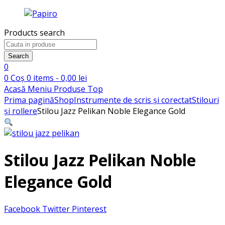
Products search
Search
0
0
Coș
0
items -
0,00
lei
Acasă
Meniu
Produse
Top
Prima pagină
Shop
Instrumente de scris și corectat
Stilouri
și rollere
Stilou Jazz Pelikan Noble Elegance Gold
Stilou Jazz Pelikan Noble
Elegance Gold
Facebook
Twitter
Pinterest