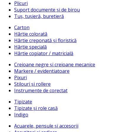
Plicuri
Suport documente și de birou
Tuș, tușieră, buretieră
Carton
Hârtie colorată
Hârtie creponată și floristică
Hârtie specială
Hârtie copiator / matricială
Creioane negre și creioane mecanice
Markere / evidentiatoare
Pixuri
Stilouri și rollere
Instrumente de corectat
Tipizate
Tipizate și role casă
Indigo
Acuarele, pensule și accesorii