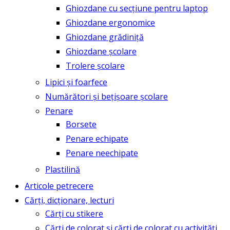
Ghiozdane cu secțiune pentru laptop
Ghiozdane ergonomice
Ghiozdane grădiniță
Ghiozdane școlare
Trolere școlare
Lipici și foarfece
Numărători și bețișoare școlare
Penare
Borsete
Penare echipate
Penare neechipate
Plastilină
Articole petrecere
Cărți, dicționare, lecturi
Cărți cu stikere
Cărți de colorat și cărți de colorat cu activități