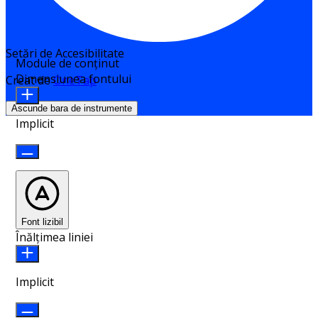
Setări de Accesibilitate
Module de conținut
Dimensiunea fontului
Creat de
OneTap
Ascunde bara de instrumente
Implicit
Font lizibil
Înălțimea liniei
Implicit