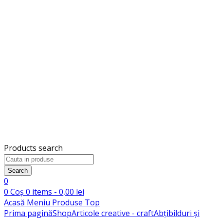
Products search
Search
0
0
Coș
0
items -
0,00
lei
Acasă
Meniu
Produse
Top
Prima pagină
Shop
Articole creative - craft
Abțibilduri și