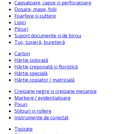
Capsatoare, capse și perforatoare
Dosare, mape, folii
Foarfece și cuttere
Lipici
Plicuri
Suport documente și de birou
Tuș, tușieră, buretieră
Carton
Hârtie colorată
Hârtie creponată și floristică
Hârtie specială
Hârtie copiator / matricială
Creioane negre și creioane mecanice
Markere / evidentiatoare
Pixuri
Stilouri și rollere
Instrumente de corectat
Tipizate