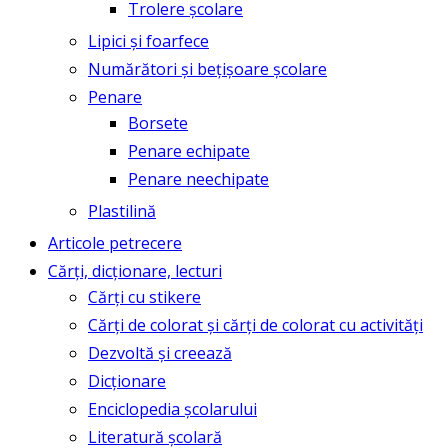
Trolere școlare
Lipici și foarfece
Numărători și bețișoare școlare
Penare
Borsete
Penare echipate
Penare neechipate
Plastilină
Articole petrecere
Cărți, dicționare, lecturi
Cărți cu stikere
Cărți de colorat și cărți de colorat cu activități
Dezvoltă și creează
Dicționare
Enciclopedia școlarului
Literatură școlară