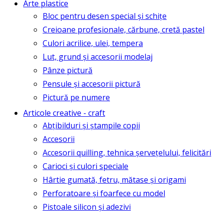
Arte plastice
Bloc pentru desen special și schițe
Creioane profesionale, cărbune, cretă pastel
Culori acrilice, ulei, tempera
Lut, grund și accesorii modelaj
Pânze pictură
Pensule și accesorii pictură
Pictură pe numere
Articole creative - craft
Abțibilduri și ștampile copii
Accesorii
Accesorii quilling, tehnica șervețelului, felicitări
Carioci și culori speciale
Hârtie gumată, fetru, mătase și origami
Perforatoare și foarfece cu model
Pistoale silicon și adezivi