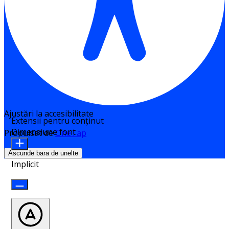
Ajustări la accesibilitate
Extensii pentru conținut
Dimensiune font
Propulsat de
OneTap
Ascunde bara de unelte
Implicit