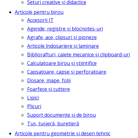
Seturi creative și didactice
Articole pentru birou
Accesorii IT
Agende, registre și blocnotes-uri
Agrafe, ace, clipsuri și pioneze
Articole îndosariere și laminare
Bibliorafturi, caiete mecanice și clipboard-uri
Calculatoare birou și științifice
Capsatoare, capse și perforatoare
Dosare, mape, folii
Foarfece și cuttere
Lipici
Plicuri
Suport documente și de birou
Tuș, tușieră, buretieră
Articole pentru geometrie și desen tehnic