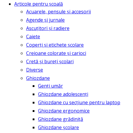
Articole pentru școală
Acuarele, pensule și accesorii
Agende și jurnale
Ascuțitori și radiere
Caiete
Coperți și etichete școlare
Creioane colorate și carioci
Cretă și bureți școlari
Diverse
Ghiozdane
Genți umăr
Ghiozdane adolescenți
Ghiozdane cu secțiune pentru laptop
Ghiozdane ergonomice
Ghiozdane grădiniță
Ghiozdane școlare