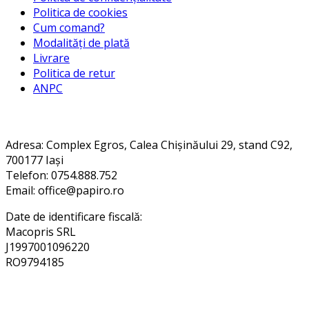
Politica de cookies
Cum comand?
Modalități de plată
Livrare
Politica de retur
ANPC
Contact
Adresa
: Complex Egros, Calea Chișinăului 29, stand C92,
700177 Iași
Telefon: 0754.888.752
Email: office@papiro.ro
Date de identificare fiscală:
Macopris SRL
J1997001096220
RO9794185