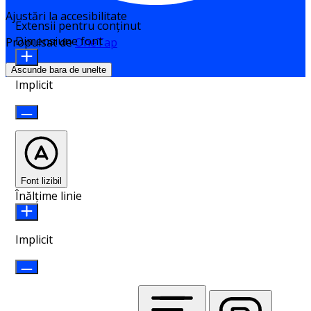
Ajustări la accesibilitate
Extensii pentru conținut
Dimensiune font
Propulsat de
OneTap
Ascunde bara de unelte
Implicit
Font lizibil
Înălțime linie
Implicit