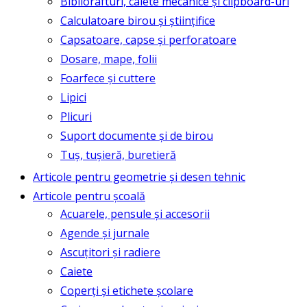
Bibliorafturi, caiete mecanice și clipboard-uri
Calculatoare birou și științifice
Capsatoare, capse și perforatoare
Dosare, mape, folii
Foarfece și cuttere
Lipici
Plicuri
Suport documente și de birou
Tuș, tușieră, buretieră
Articole pentru geometrie și desen tehnic
Articole pentru școală
Acuarele, pensule și accesorii
Agende și jurnale
Ascuțitori și radiere
Caiete
Coperți și etichete școlare