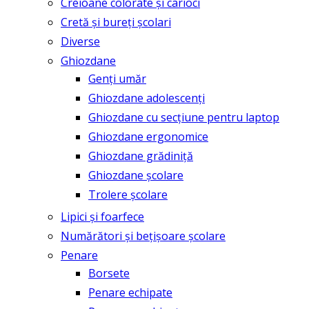
Creioane colorate și carioci
Cretă și bureți școlari
Diverse
Ghiozdane
Genți umăr
Ghiozdane adolescenți
Ghiozdane cu secțiune pentru laptop
Ghiozdane ergonomice
Ghiozdane grădiniță
Ghiozdane școlare
Trolere școlare
Lipici și foarfece
Numărători și bețișoare școlare
Penare
Borsete
Penare echipate