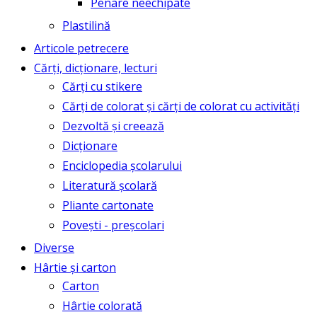
Penare neechipate
Plastilină
Articole petrecere
Cărți, dicționare, lecturi
Cărți cu stikere
Cărți de colorat și cărți de colorat cu activități
Dezvoltă și creează
Dicționare
Enciclopedia școlarului
Literatură școlară
Pliante cartonate
Povești - preșcolari
Diverse
Hârtie și carton
Carton
Hârtie colorată