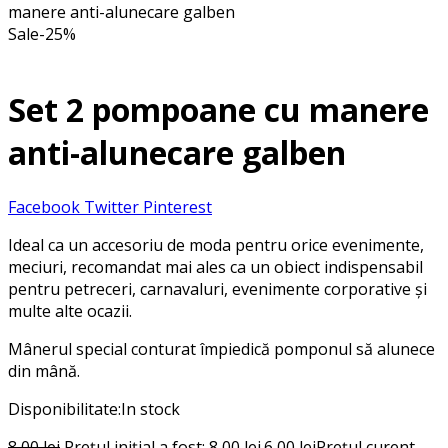
manere anti-alunecare galben
Sale
-
25
%
Set 2 pompoane cu manere
anti-alunecare galben
Facebook
Twitter
Pinterest
Ideal ca un accesoriu de moda pentru orice evenimente,
meciuri, recomandat mai ales ca un obiect indispensabil
pentru petreceri, carnavaluri, evenimente corporative și
multe alte ocazii.
Mânerul special conturat împiedică pomponul să alunece
din mână.
Disponibilitate:
In stock
8,00
lei
Prețul inițial a fost: 8,00 lei.
6,00
lei
Prețul curent