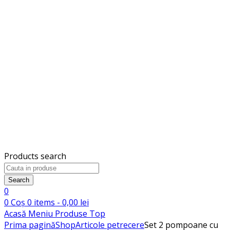
Products search
Search
0
0
Coș
0
items -
0,00
lei
Acasă
Meniu
Produse
Top
Prima pagină
Shop
Articole petrecere
Set 2 pompoane cu