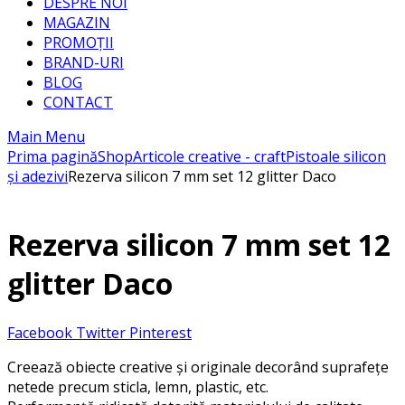
DESPRE NOI
MAGAZIN
PROMOȚII
BRAND-URI
BLOG
CONTACT
Main Menu
Prima pagină
Shop
Articole creative - craft
Pistoale silicon
și adezivi
Rezerva silicon 7 mm set 12 glitter Daco
Rezerva silicon 7 mm set 12
glitter Daco
Facebook
Twitter
Pinterest
Creează obiecte creative și originale decorând suprafețe
netede precum sticla, lemn, plastic, etc.