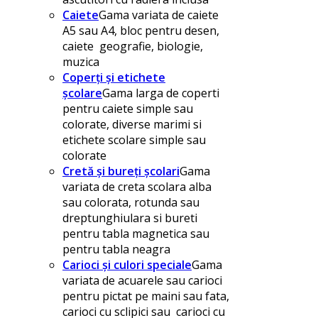
Caiete
Gama variata de caiete
A5 sau A4, bloc pentru desen,
caiete geografie, biologie,
muzica
Coperți și etichete
școlare
Gama larga de coperti
pentru caiete simple sau
colorate, diverse marimi si
etichete scolare simple sau
colorate
Cretă și bureți școlari
Gama
variata de creta scolara alba
sau colorata, rotunda sau
dreptunghiulara si bureti
pentru tabla magnetica sau
pentru tabla neagra
Carioci și culori speciale
Gama
variata de acuarele sau carioci
pentru pictat pe maini sau fata,
carioci cu sclipici sau carioci cu