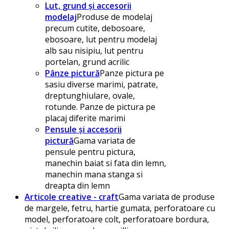
Lut, grund și accesorii
modelaj
Produse de modelaj
precum cutite, debosoare,
ebosoare, lut pentru modelaj
alb sau nisipiu, lut pentru
portelan, grund acrilic
Pânze pictură
Panze pictura pe
sasiu diverse marimi, patrate,
dreptunghiulare, ovale,
rotunde. Panze de pictura pe
placaj diferite marimi
Pensule și accesorii
pictură
Gama variata de
pensule pentru pictura,
manechin baiat si fata din lemn,
manechin mana stanga si
dreapta din lemn
Articole creative - craft
Gama variata de produse
de margele, fetru, hartie gumata, perforatoare cu
model, perforatoare colt, perforatoare bordura,