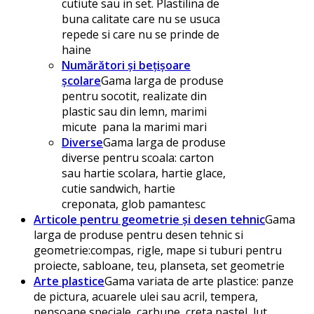
cutiute sau in set. Plastilina de
buna calitate care nu se usuca
repede si care nu se prinde de
haine
Numărători și bețișoare
școlare
Gama larga de produse
pentru socotit, realizate din
plastic sau din lemn, marimi
micute pana la marimi mari
Diverse
Gama larga de produse
diverse pentru scoala: carton
sau hartie scolara, hartie glace,
cutie sandwich, hartie
creponata, glob pamantesc
Articole pentru geometrie și desen tehnic
Gama
larga de produse pentru desen tehnic si
geometrie:compas, rigle, mape si tuburi pentru
proiecte, sabloane, teu, planseta, set geometrie
Arte plastice
Gama variata de arte plastice: panze
de pictura, acuarele ulei sau acril, tempera,
pensoane speciale, carbune, creta pastel, lut