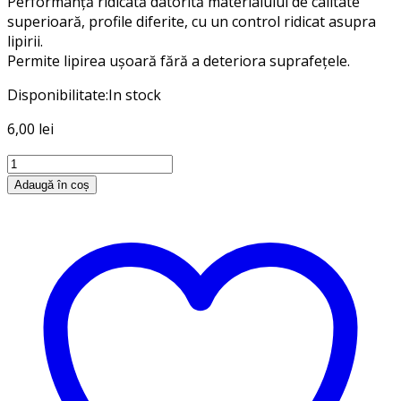
Performanţă ridicată datorită materialului de calitate
superioară, profile diferite, cu un control ridicat asupra
lipirii.
Permite lipirea ușoară fără a deteriora suprafețele.
Disponibilitate:
In stock
6,00
lei
Cantitate
Rezerva
Adaugă în coș
silicon
7
mm
set
12
glitter
Daco