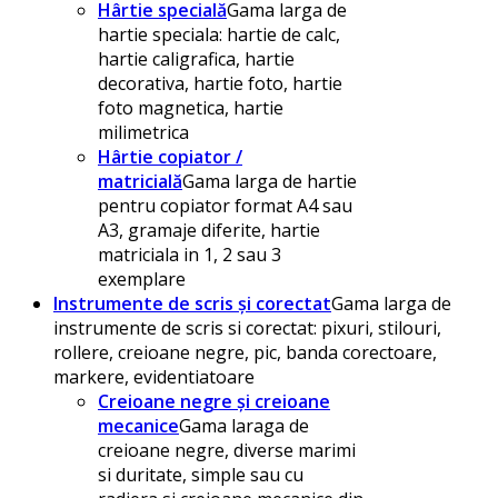
Hârtie specială
Gama larga de
hartie speciala: hartie de calc,
hartie caligrafica, hartie
decorativa, hartie foto, hartie
foto magnetica, hartie
milimetrica
Hârtie copiator /
matricială
Gama larga de hartie
pentru copiator format A4 sau
A3, gramaje diferite, hartie
matriciala in 1, 2 sau 3
exemplare
Instrumente de scris și corectat
Gama larga de
instrumente de scris si corectat: pixuri, stilouri,
rollere, creioane negre, pic, banda corectoare,
markere, evidentiatoare
Creioane negre și creioane
mecanice
Gama laraga de
creioane negre, diverse marimi
si duritate, simple sau cu