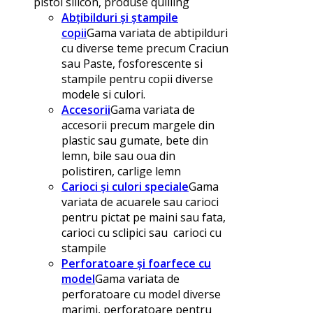
pistol silicon, produse quilling
Abțibilduri și ștampile
copii
Gama variata de abtipilduri
cu diverse teme precum Craciun
sau Paste, fosforescente si
stampile pentru copii diverse
modele si culori.
Accesorii
Gama variata de
accesorii precum margele din
plastic sau gumate, bete din
lemn, bile sau oua din
polistiren, carlige lemn
Carioci și culori speciale
Gama
variata de acuarele sau carioci
pentru pictat pe maini sau fata,
carioci cu sclipici sau carioci cu
stampile
Perforatoare și foarfece cu
model
Gama variata de
perforatoare cu model diverse
marimi, perforatoare pentru