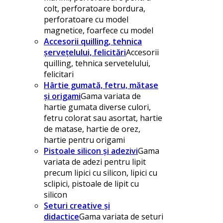
colt, perforatoare bordura,
perforatoare cu model
magnetice, foarfece cu model
Accesorii quilling, tehnica
șervețelului, felicitări
Accesorii
quilling, tehnica servetelului,
felicitari
Hârtie gumată, fetru, mătase
și origami
Gama variata de
hartie gumata diverse culori,
fetru colorat sau asortat, hartie
de matase, hartie de orez,
hartie pentru origami
Pistoale silicon și adezivi
Gama
variata de adezi pentru lipit
precum lipici cu silicon, lipici cu
sclipici, pistoale de lipit cu
silicon
Seturi creative și
didactice
Gama variata de seturi