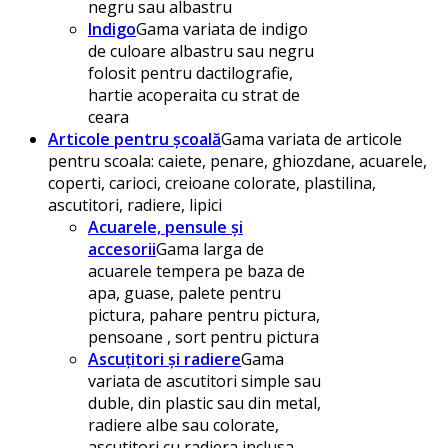
negru sau albastru
Indigo
Gama variata de indigo
de culoare albastru sau negru
folosit pentru dactilografie,
hartie acoperaita cu strat de
ceara
Articole pentru școală
Gama variata de articole
pentru scoala: caiete, penare, ghiozdane, acuarele,
coperti, carioci, creioane colorate, plastilina,
ascutitori, radiere, lipici
Acuarele, pensule și
accesorii
Gama larga de
acuarele tempera pe baza de
apa, guase, palete pentru
pictura, pahare pentru pictura,
pensoane , sort pentru pictura
Ascuțitori și radiere
Gama
variata de ascutitori simple sau
duble, din plastic sau din metal,
radiere albe sau colorate,
ascutitori cu radiera inclusa