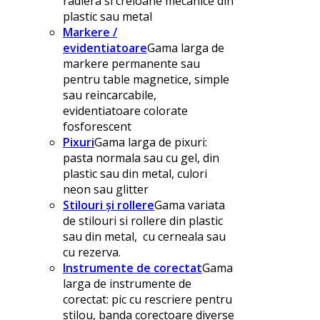
radiera si creioane mecanice din
plastic sau metal
Markere /
evidentiatoare
Gama larga de
markere permanente sau
pentru table magnetice, simple
sau reincarcabile,
evidentiatoare colorate
fosforescent
Pixuri
Gama larga de pixuri:
pasta normala sau cu gel, din
plastic sau din metal, culori
neon sau glitter
Stilouri și rollere
Gama variata
de stilouri si rollere din plastic
sau din metal, cu cerneala sau
cu rezerva.
Instrumente de corectat
Gama
larga de instrumente de
corectat: pic cu rescriere pentru
stilou, banda corectoare diverse