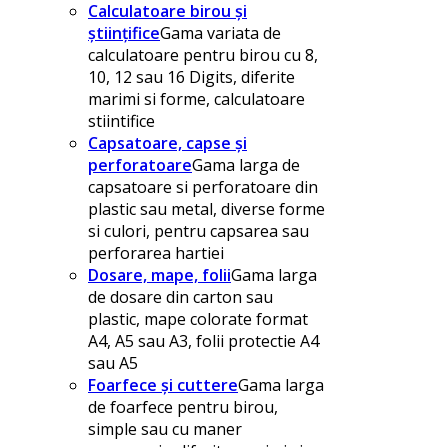
Calculatoare birou și
științifice
Gama variata de
calculatoare pentru birou cu 8,
10, 12 sau 16 Digits, diferite
marimi si forme, calculatoare
stiintifice
Capsatoare, capse și
perforatoare
Gama larga de
capsatoare si perforatoare din
plastic sau metal, diverse forme
si culori, pentru capsarea sau
perforarea hartiei
Dosare, mape, folii
Gama larga
de dosare din carton sau
plastic, mape colorate format
A4, A5 sau A3, folii protectie A4
sau A5
Foarfece și cuttere
Gama larga
de foarfece pentru birou,
simple sau cu maner