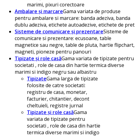
marimi, pixuri corectoare
Ambalare și marcare
Gama variata de produse
pentru ambalare si marcare: banda adeziva, banda
dublu adeziva, etichete autoadezive, etichete de pret
Sisteme de comunicare și prezentare
Sisteme de
comunicare si prezentare: ecusoane, table
magnetice sau negre, table de pluta, hartie flipchart,
magneti, pioneze pentru panouri
Tipizate și role casă
Gama variata de tipizate pentru
societati , role de casa din hartie termica diverse
marimi si indigo negru sau albastru
Tipizate
Gama larga de tipizate
folosite de catre societati:
registru de casa, monetar,
facturier, chitantier, decont
cheltuieli, registre jurnal
Tipizate și role casă
Gama
variata de tipizate pentru
societati , role de casa din hartie
termica diverse marimi si indigo