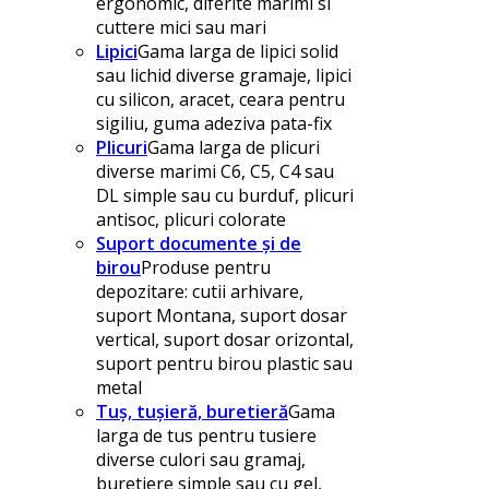
ergonomic, diferite marimi si
cuttere mici sau mari
Lipici
Gama larga de lipici solid
sau lichid diverse gramaje, lipici
cu silicon, aracet, ceara pentru
sigiliu, guma adeziva pata-fix
Plicuri
Gama larga de plicuri
diverse marimi C6, C5, C4 sau
DL simple sau cu burduf, plicuri
antisoc, plicuri colorate
Suport documente și de
birou
Produse pentru
depozitare: cutii arhivare,
suport Montana, suport dosar
vertical, suport dosar orizontal,
suport pentru birou plastic sau
metal
Tuș, tușieră, buretieră
Gama
larga de tus pentru tusiere
diverse culori sau gramaj,
buretiere simple sau cu gel,