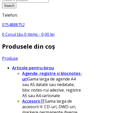
search
Search
Telefon:
0754888752
0
Coșul tău
0
items -
0,00
lei
Produsele din coș
Produse
Articole pentru birou
Agende, registre și blocnotes-
uri
Gama larga de agende A4
sau A5 datate sau nedatate,
bloc notes-rui adezive, registre
A5 sau A4 cartonate
Accesorii IT
Gama larga de
accesorii It: CD-uri, DWD-uri,
markere permanente diverse