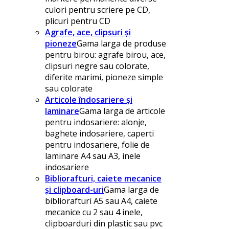
culori pentru scriere pe CD,
plicuri pentru CD
Agrafe, ace, clipsuri și
pioneze
Gama larga de produse
pentru birou: agrafe birou, ace,
clipsuri negre sau colorate,
diferite marimi, pioneze simple
sau colorate
Articole îndosariere și
laminare
Gama larga de articole
pentru indosariere: alonje,
baghete indosariere, caperti
pentru indosariere, folie de
laminare A4 sau A3, inele
indosariere
Bibliorafturi, caiete mecanice
și clipboard-uri
Gama larga de
bibliorafturi A5 sau A4, caiete
mecanice cu 2 sau 4 inele,
clipboarduri din plastic sau pvc