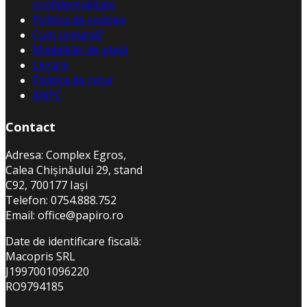
confidențialitate
Politica de cookies
Cum comand?
Modalități de plată
Livrare
Politica de retur
ANPC
Contact
Adresa
: Complex Egros,
Calea Chișinăului 29, stand
C92, 700177 Iași
Telefon: 0754.888.752
Email: office@papiro.ro
Date de identificare fiscală:
Macopris SRL
J1997001096220
RO9794185