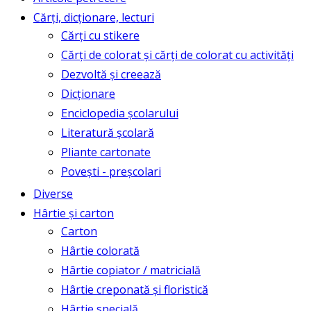
Cărți, dicționare, lecturi
Cărți cu stikere
Cărți de colorat și cărți de colorat cu activități
Dezvoltă și creează
Dicționare
Enciclopedia școlarului
Literatură școlară
Pliante cartonate
Povești - preșcolari
Diverse
Hârtie și carton
Carton
Hârtie colorată
Hârtie copiator / matricială
Hârtie creponată și floristică
Hârtie specială