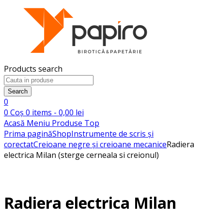
Products search
Search
0
0
Coș
0
items -
0,00
lei
Acasă
Meniu
Produse
Top
Prima pagină
Shop
Instrumente de scris și
corectat
Creioane negre și creioane mecanice
Radiera
electrica Milan (sterge cerneala si creionul)
Radiera electrica Milan