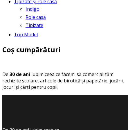
Tipizate și role casă
Indigo
Role casă
Tipizate
Top Model
Coș cumpărături
De
30 de ani
iubim ceea ce facem: să comercializăm
rechizite școlare, articole de birotică și papetărie, jucării,
jocuri și cărți pentru copii.