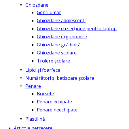
Ghiozdane
Genți umăr
Ghiozdane adolescenți
Ghiozdane cu secțiune pentru laptop
Ghiozdane ergonomice
Ghiozdane grădiniță
Ghiozdane școlare
Trolere școlare
Lipici și foarfece
Numărători și bețișoare școlare
Penare
Borsete
Penare echipate
Penare neechipate
Plastilină
Articole petrecere