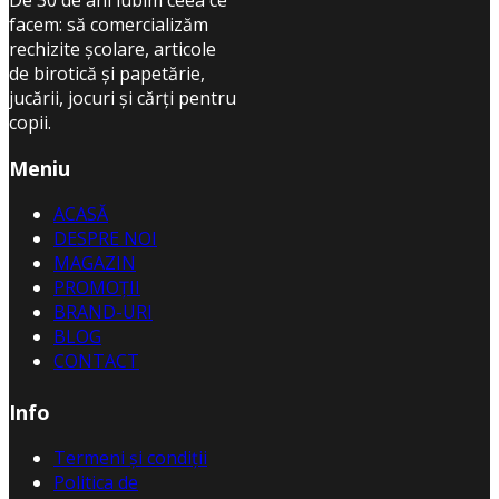
De 30 de ani iubim ceea ce
facem: să comercializăm
rechizite școlare, articole
de birotică și papetărie,
jucării, jocuri și cărți pentru
copii.
Meniu
ACASĂ
DESPRE NOI
MAGAZIN
PROMOȚII
BRAND-URI
BLOG
CONTACT
Info
Termeni și condiții
Politica de