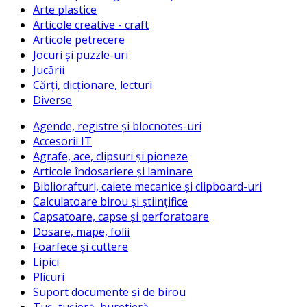
Arte plastice
Articole creative - craft
Articole petrecere
Jocuri și puzzle-uri
Jucării
Cărți, dicționare, lecturi
Diverse
Agende, registre și blocnotes-uri
Accesorii IT
Agrafe, ace, clipsuri și pioneze
Articole îndosariere și laminare
Bibliorafturi, caiete mecanice și clipboard-uri
Calculatoare birou și științifice
Capsatoare, capse și perforatoare
Dosare, mape, folii
Foarfece și cuttere
Lipici
Plicuri
Suport documente și de birou
Tuș, tușieră, buretieră