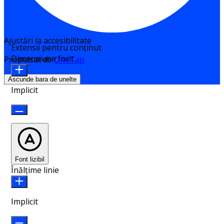
Ajustări la accesibilitate
Extensii pentru conținut
Dimensiune font
Propulsat de
OneTap
Ascunde bara de unelte
Implicit
Font lizibil
Înălțime linie
Implicit