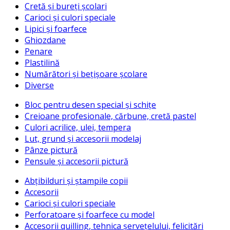
Cretă și bureți școlari
Carioci și culori speciale
Lipici și foarfece
Ghiozdane
Penare
Plastilină
Numărători și bețișoare școlare
Diverse
Bloc pentru desen special și schițe
Creioane profesionale, cărbune, cretă pastel
Culori acrilice, ulei, tempera
Lut, grund și accesorii modelaj
Pânze pictură
Pensule și accesorii pictură
Abțibilduri și ștampile copii
Accesorii
Carioci și culori speciale
Perforatoare și foarfece cu model
Accesorii quilling, tehnica șervețelului, felicitări