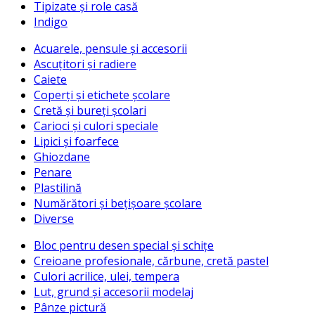
Tipizate și role casă
Indigo
Acuarele, pensule și accesorii
Ascuțitori și radiere
Caiete
Coperți și etichete școlare
Cretă și bureți școlari
Carioci și culori speciale
Lipici și foarfece
Ghiozdane
Penare
Plastilină
Numărători și bețișoare școlare
Diverse
Bloc pentru desen special și schițe
Creioane profesionale, cărbune, cretă pastel
Culori acrilice, ulei, tempera
Lut, grund și accesorii modelaj
Pânze pictură