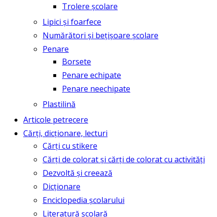
Trolere școlare
Lipici și foarfece
Numărători și bețișoare școlare
Penare
Borsete
Penare echipate
Penare neechipate
Plastilină
Articole petrecere
Cărți, dicționare, lecturi
Cărți cu stikere
Cărți de colorat și cărți de colorat cu activități
Dezvoltă și creează
Dicționare
Enciclopedia școlarului
Literatură școlară