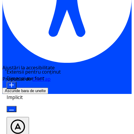
Ajustări la accesibilitate
Extensii pentru conținut
Dimensiune font
Propulsat de
OneTap
Ascunde bara de unelte
Implicit