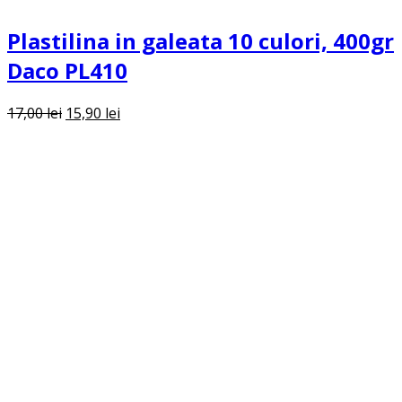
Plastilina in galeata 10 culori, 400gr
Daco PL410
Prețul
Prețul
17,00
lei
15,90
lei
inițial
curent
a
este:
fost:
15,90 lei.
17,00 lei.