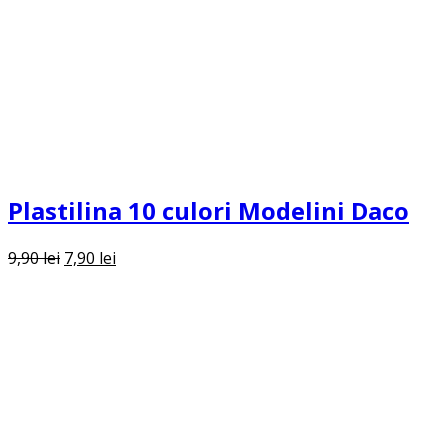
Plastilina 10 culori Modelini Daco
Prețul
Prețul
9,90
lei
7,90
lei
inițial
curent
a
este:
fost:
7,90 lei.
9,90 lei.