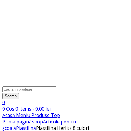
Products
search
Search
0
0
Coș
0
items -
0,00
lei
Acasă
Meniu
Produse
Top
Prima pagină
Shop
Articole pentru
școală
Plastilină
Plastilina Herlitz 8 culori