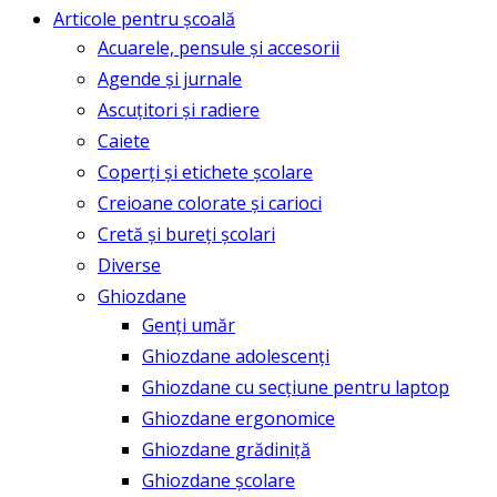
Articole pentru școală
Acuarele, pensule și accesorii
Agende și jurnale
Ascuțitori și radiere
Caiete
Coperți și etichete școlare
Creioane colorate și carioci
Cretă și bureți școlari
Diverse
Ghiozdane
Genți umăr
Ghiozdane adolescenți
Ghiozdane cu secțiune pentru laptop
Ghiozdane ergonomice
Ghiozdane grădiniță
Ghiozdane școlare