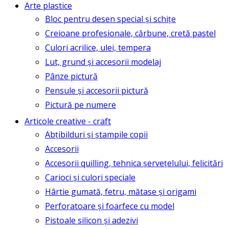
Arte plastice
Bloc pentru desen special și schițe
Creioane profesionale, cărbune, cretă pastel
Culori acrilice, ulei, tempera
Lut, grund și accesorii modelaj
Pânze pictură
Pensule și accesorii pictură
Pictură pe numere
Articole creative - craft
Abțibilduri și ștampile copii
Accesorii
Accesorii quilling, tehnica șervețelului, felicitări
Carioci și culori speciale
Hârtie gumată, fetru, mătase și origami
Perforatoare și foarfece cu model
Pistoale silicon și adezivi