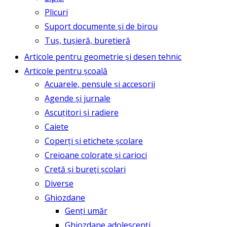
Plicuri
Suport documente și de birou
Tuș, tușieră, buretieră
Articole pentru geometrie și desen tehnic
Articole pentru școală
Acuarele, pensule și accesorii
Agende și jurnale
Ascuțitori și radiere
Caiete
Coperți și etichete școlare
Creioane colorate și carioci
Cretă și bureți școlari
Diverse
Ghiozdane
Genți umăr
Ghiozdane adolescenți