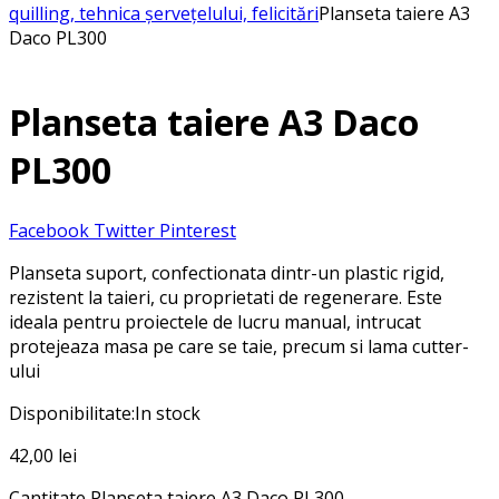
quilling, tehnica șervețelului, felicitări
Planseta taiere A3
Daco PL300
Planseta taiere A3 Daco
PL300
Facebook
Twitter
Pinterest
Planseta suport, confectionata dintr-un plastic rigid,
rezistent la taieri, cu proprietati de regenerare. Este
ideala pentru proiectele de lucru manual, intrucat
protejeaza masa pe care se taie, precum si lama cutter-
ului
Disponibilitate:
In stock
42,00
lei
Cantitate Planseta taiere A3 Daco PL300