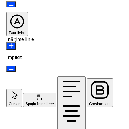
Font lizibil
Înălțime linie
Implicit
Cursor
Spațiu între litere
Grosime font