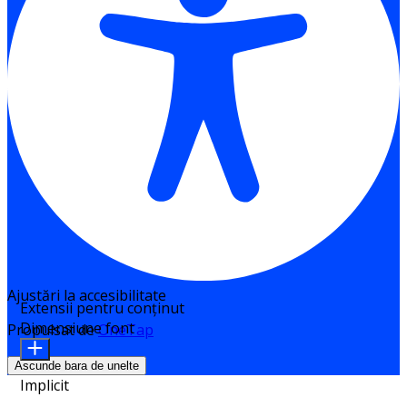
Ajustări la accesibilitate
Extensii pentru conținut
Dimensiune font
Propulsat de
OneTap
Ascunde bara de unelte
Implicit