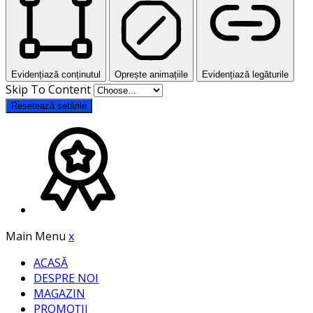
Evidențiază conținutul
Oprește animațiile
Evidențiază legăturile
Skip To Content
Resetează setările
Main Menu
x
ACASĂ
DESPRE NOI
MAGAZIN
PROMOȚII