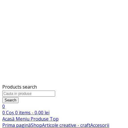
Products search
Search
0
0
Coș
0
items -
0,00
lei
Acasă
Meniu
Produse
Top
Prima pagină
Shop
Articole creative - craft
Accesorii