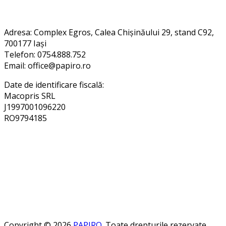
Contact
Adresa
: Complex Egros, Calea Chișinăului 29, stand C92,
700177 Iași
Telefon: 0754.888.752
Email: office@papiro.ro
Date de identificare fiscală:
Macopris SRL
J1997001096220
RO9794185
Copyright © 2026
PAPIRO
. Toate drepturile rezervate.