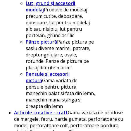
Lut, grund și accesorii
modelaj
Produse de modelaj
precum cutite, debosoare,
ebosoare, lut pentru modelaj
alb sau nisipiu, lut pentru
portelan, grund acrilic
Pânze pictură
Panze pictura pe
sasiu diverse marimi, patrate,
dreptunghiulare, ovale,
rotunde. Panze de pictura pe
placaj diferite marimi
Pensule și accesorii
pictură
Gama variata de
pensule pentru pictura,
manechin baiat si fata din lemn,
manechin mana stanga si
dreapta din lemn
Articole creative - craft
Gama variata de produse
de margele, fetru, hartie gumata, perforatoare cu
model, perforatoare colt, perforatoare bordura,