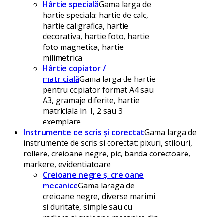
Hârtie specială
Gama larga de
hartie speciala: hartie de calc,
hartie caligrafica, hartie
decorativa, hartie foto, hartie
foto magnetica, hartie
milimetrica
Hârtie copiator /
matricială
Gama larga de hartie
pentru copiator format A4 sau
A3, gramaje diferite, hartie
matriciala in 1, 2 sau 3
exemplare
Instrumente de scris și corectat
Gama larga de
instrumente de scris si corectat: pixuri, stilouri,
rollere, creioane negre, pic, banda corectoare,
markere, evidentiatoare
Creioane negre și creioane
mecanice
Gama laraga de
creioane negre, diverse marimi
si duritate, simple sau cu