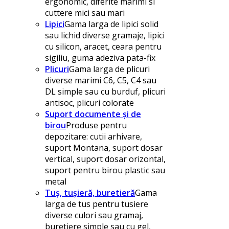
ergonomic, diferite marimi si
cuttere mici sau mari
Lipici
Gama larga de lipici solid
sau lichid diverse gramaje, lipici
cu silicon, aracet, ceara pentru
sigiliu, guma adeziva pata-fix
Plicuri
Gama larga de plicuri
diverse marimi C6, C5, C4 sau
DL simple sau cu burduf, plicuri
antisoc, plicuri colorate
Suport documente și de
birou
Produse pentru
depozitare: cutii arhivare,
suport Montana, suport dosar
vertical, suport dosar orizontal,
suport pentru birou plastic sau
metal
Tuș, tușieră, buretieră
Gama
larga de tus pentru tusiere
diverse culori sau gramaj,
buretiere simple sau cu gel,