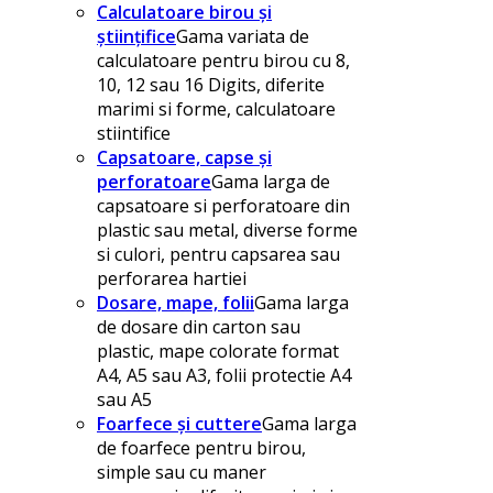
Calculatoare birou și
științifice
Gama variata de
calculatoare pentru birou cu 8,
10, 12 sau 16 Digits, diferite
marimi si forme, calculatoare
stiintifice
Capsatoare, capse și
perforatoare
Gama larga de
capsatoare si perforatoare din
plastic sau metal, diverse forme
si culori, pentru capsarea sau
perforarea hartiei
Dosare, mape, folii
Gama larga
de dosare din carton sau
plastic, mape colorate format
A4, A5 sau A3, folii protectie A4
sau A5
Foarfece și cuttere
Gama larga
de foarfece pentru birou,
simple sau cu maner