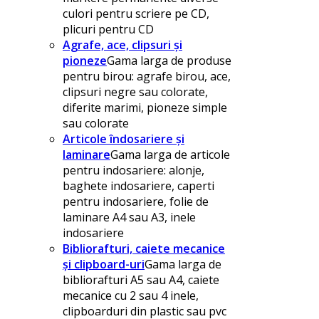
culori pentru scriere pe CD,
plicuri pentru CD
Agrafe, ace, clipsuri și
pioneze
Gama larga de produse
pentru birou: agrafe birou, ace,
clipsuri negre sau colorate,
diferite marimi, pioneze simple
sau colorate
Articole îndosariere și
laminare
Gama larga de articole
pentru indosariere: alonje,
baghete indosariere, caperti
pentru indosariere, folie de
laminare A4 sau A3, inele
indosariere
Bibliorafturi, caiete mecanice
și clipboard-uri
Gama larga de
bibliorafturi A5 sau A4, caiete
mecanice cu 2 sau 4 inele,
clipboarduri din plastic sau pvc