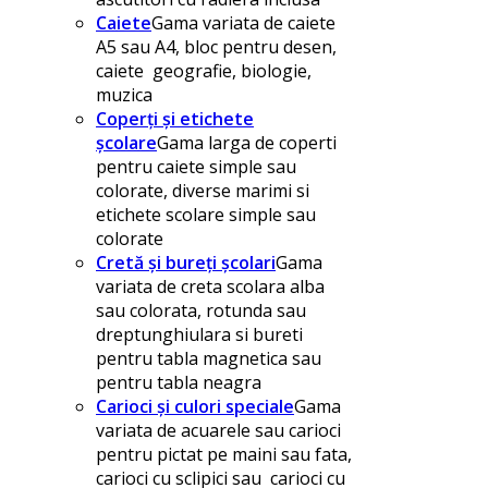
Caiete
Gama variata de caiete
A5 sau A4, bloc pentru desen,
caiete geografie, biologie,
muzica
Coperți și etichete
școlare
Gama larga de coperti
pentru caiete simple sau
colorate, diverse marimi si
etichete scolare simple sau
colorate
Cretă și bureți școlari
Gama
variata de creta scolara alba
sau colorata, rotunda sau
dreptunghiulara si bureti
pentru tabla magnetica sau
pentru tabla neagra
Carioci și culori speciale
Gama
variata de acuarele sau carioci
pentru pictat pe maini sau fata,
carioci cu sclipici sau carioci cu