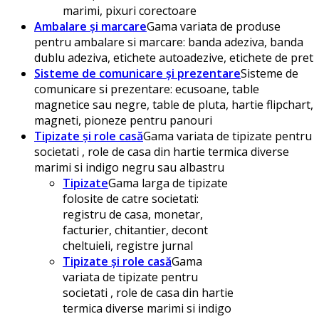
marimi, pixuri corectoare
Ambalare și marcare
Gama variata de produse
pentru ambalare si marcare: banda adeziva, banda
dublu adeziva, etichete autoadezive, etichete de pret
Sisteme de comunicare și prezentare
Sisteme de
comunicare si prezentare: ecusoane, table
magnetice sau negre, table de pluta, hartie flipchart,
magneti, pioneze pentru panouri
Tipizate și role casă
Gama variata de tipizate pentru
societati , role de casa din hartie termica diverse
marimi si indigo negru sau albastru
Tipizate
Gama larga de tipizate
folosite de catre societati:
registru de casa, monetar,
facturier, chitantier, decont
cheltuieli, registre jurnal
Tipizate și role casă
Gama
variata de tipizate pentru
societati , role de casa din hartie
termica diverse marimi si indigo