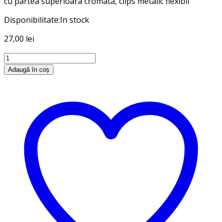
cu partea superioara cromata, clips metalic flexibil
Disponibilitate:
In stock
27,00
lei
Cantitate
Pix
Adaugă în coș
cu
glitter
Emily
In
Paris
351-
00001