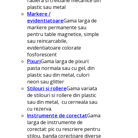
radiera si creioane mecanice din
plastic sau metal
Markere /
evidentiatoare
Gama larga de
markere permanente sau
pentru table magnetice, simple
sau reincarcabile,
evidentiatoare colorate
fosforescent
Pixuri
Gama larga de pixuri:
pasta normala sau cu gel, din
plastic sau din metal, culori
neon sau glitter
Stilouri și rollere
Gama variata
de stilouri si rollere din plastic
sau din metal, cu cerneala sau
cu rezerva.
Instrumente de corectat
Gama
larga de instrumente de
corectat: pic cu rescriere pentru
stilou, banda corectoare diverse