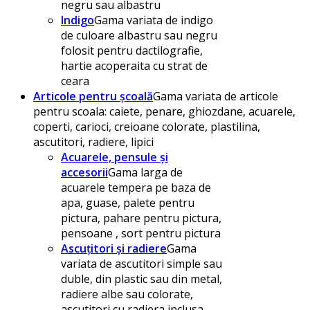
negru sau albastru
Indigo
Gama variata de indigo
de culoare albastru sau negru
folosit pentru dactilografie,
hartie acoperaita cu strat de
ceara
Articole pentru școală
Gama variata de articole
pentru scoala: caiete, penare, ghiozdane, acuarele,
coperti, carioci, creioane colorate, plastilina,
ascutitori, radiere, lipici
Acuarele, pensule și
accesorii
Gama larga de
acuarele tempera pe baza de
apa, guase, palete pentru
pictura, pahare pentru pictura,
pensoane , sort pentru pictura
Ascuțitori și radiere
Gama
variata de ascutitori simple sau
duble, din plastic sau din metal,
radiere albe sau colorate,
ascutitori cu radiera inclusa