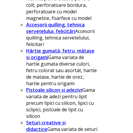
colt, perforatoare bordura,
perforatoare cu model
magnetice, foarfece cu model
Accesorii quilling, tehnica
șervețelului, felicitări
Accesorii
quilling, tehnica servetelului,
felicitari
Hârtie gumată, fetru, mătase
și origami
Gama variata de
hartie gumata diverse culori,
fetru colorat sau asortat, hartie
de matase, hartie de orez,
hartie pentru origami
Pistoale silicon și adezivi
Gama
variata de adezi pentru lipit
precum lipici cu silicon, lipici cu
sclipici, pistoale de lipit cu
silicon
Seturi creative și
didactice
Gama variata de seturi