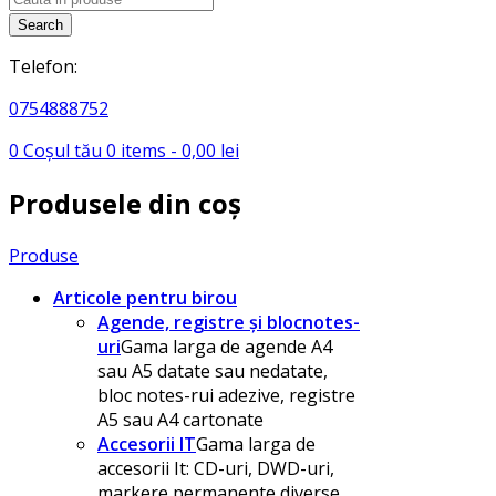
search
Search
Telefon:
0754888752
0
Coșul tău
0
items -
0,00
lei
Produsele din coș
Produse
Articole pentru birou
Agende, registre și blocnotes-
uri
Gama larga de agende A4
sau A5 datate sau nedatate,
bloc notes-rui adezive, registre
A5 sau A4 cartonate
Accesorii IT
Gama larga de
accesorii It: CD-uri, DWD-uri,
markere permanente diverse