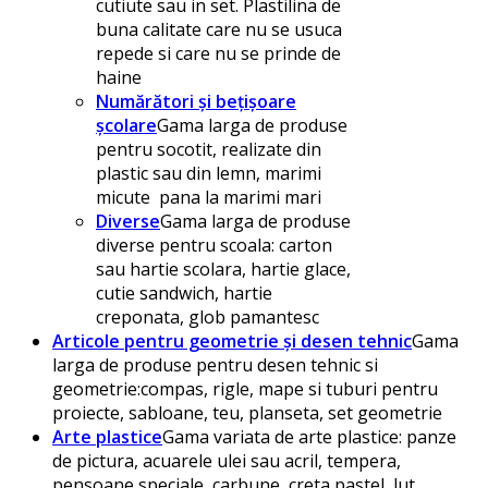
cutiute sau in set. Plastilina de
buna calitate care nu se usuca
repede si care nu se prinde de
haine
Numărători și bețișoare
școlare
Gama larga de produse
pentru socotit, realizate din
plastic sau din lemn, marimi
micute pana la marimi mari
Diverse
Gama larga de produse
diverse pentru scoala: carton
sau hartie scolara, hartie glace,
cutie sandwich, hartie
creponata, glob pamantesc
Articole pentru geometrie și desen tehnic
Gama
larga de produse pentru desen tehnic si
geometrie:compas, rigle, mape si tuburi pentru
proiecte, sabloane, teu, planseta, set geometrie
Arte plastice
Gama variata de arte plastice: panze
de pictura, acuarele ulei sau acril, tempera,
pensoane speciale, carbune, creta pastel, lut