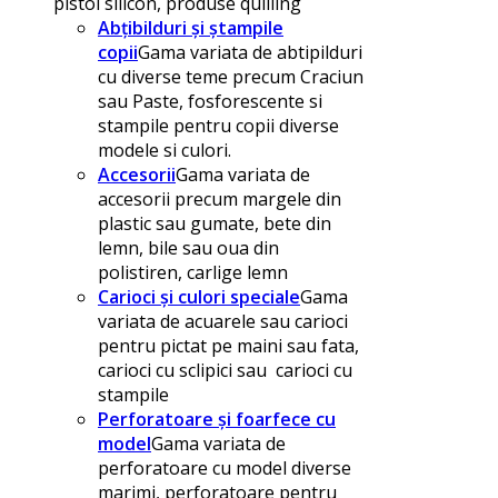
pistol silicon, produse quilling
Abțibilduri și ștampile
copii
Gama variata de abtipilduri
cu diverse teme precum Craciun
sau Paste, fosforescente si
stampile pentru copii diverse
modele si culori.
Accesorii
Gama variata de
accesorii precum margele din
plastic sau gumate, bete din
lemn, bile sau oua din
polistiren, carlige lemn
Carioci și culori speciale
Gama
variata de acuarele sau carioci
pentru pictat pe maini sau fata,
carioci cu sclipici sau carioci cu
stampile
Perforatoare și foarfece cu
model
Gama variata de
perforatoare cu model diverse
marimi, perforatoare pentru