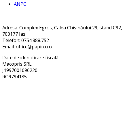
ANPC
Contact
Adresa
: Complex Egros, Calea Chișinăului 29, stand C92,
700177 Iași
Telefon: 0754.888.752
Email: office@papiro.ro
Date de identificare fiscală:
Macopris SRL
J1997001096220
RO9794185