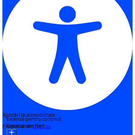
Ajustări la accesibilitate
Extensii pentru conținut
Dimensiune font
Propulsat de
OneTap