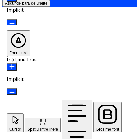
Ascunde bara de unelte
Implicit
Font lizibil
Înălțime linie
Implicit
Cursor
Spațiu între litere
Grosime font