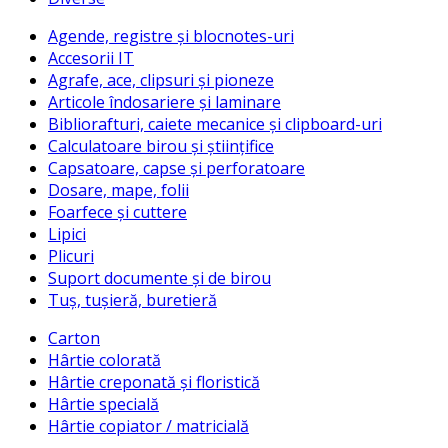
Agende, registre și blocnotes-uri
Accesorii IT
Agrafe, ace, clipsuri și pioneze
Articole îndosariere și laminare
Bibliorafturi, caiete mecanice și clipboard-uri
Calculatoare birou și științifice
Capsatoare, capse și perforatoare
Dosare, mape, folii
Foarfece și cuttere
Lipici
Plicuri
Suport documente și de birou
Tuș, tușieră, buretieră
Carton
Hârtie colorată
Hârtie creponată și floristică
Hârtie specială
Hârtie copiator / matricială