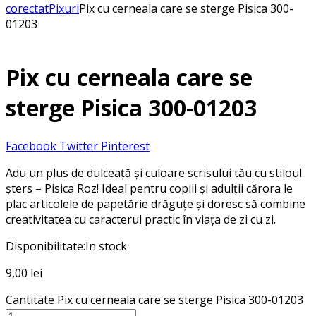
corectat
Pixuri
Pix cu cerneala care se sterge Pisica 300-
01203
Pix cu cerneala care se
sterge Pisica 300-01203
Facebook
Twitter
Pinterest
Adu un plus de dulceață și culoare scrisului tău cu stiloul
șters – Pisica Roz! Ideal pentru copiii și adulții cărora le
plac articolele de papetărie drăguțe și doresc să combine
creativitatea cu caracterul practic în viața de zi cu zi.
Disponibilitate:
In stock
9,00
lei
Cantitate Pix cu cerneala care se sterge Pisica 300-01203