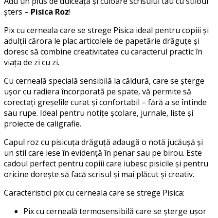
Adu un plus de dulceață și culoare scrisului tău cu stiloul
șters –
Pisica Roz
!
Pix cu cerneala care se strege Pisica ideal pentru copiii și
adulții cărora le plac articolele de papetărie drăguțe și
doresc să combine creativitatea cu caracterul practic în
viața de zi cu zi.
Cu cerneală specială sensibilă la căldură, care se șterge
ușor cu radiera încorporată pe spate, vă permite să
corectați greșelile curat și confortabil – fără a se întinde
sau rupe. Ideal pentru notițe școlare, jurnale, liste și
proiecte de caligrafie.
Capul roz cu pisicuța drăguță adaugă o notă jucăușă și
un stil care iese în evidență în penar sau pe birou. Este
cadoul perfect pentru copiii care iubesc pisicile și pentru
oricine dorește să facă scrisul și mai plăcut și creativ.
Caracteristici pix cu cerneala care se strege Pisica:
Pix cu cerneală termosensibilă care se șterge ușor