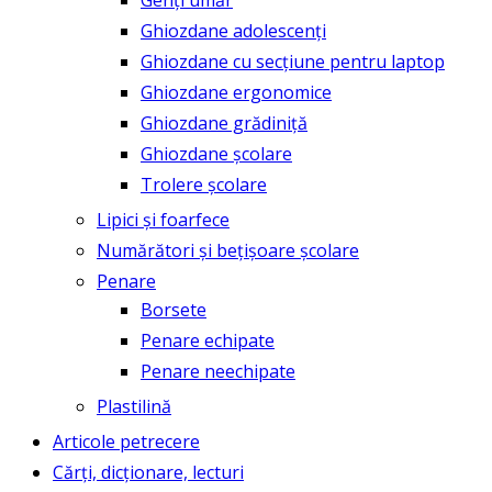
Genți umăr
Ghiozdane adolescenți
Ghiozdane cu secțiune pentru laptop
Ghiozdane ergonomice
Ghiozdane grădiniță
Ghiozdane școlare
Trolere școlare
Lipici și foarfece
Numărători și bețișoare școlare
Penare
Borsete
Penare echipate
Penare neechipate
Plastilină
Articole petrecere
Cărți, dicționare, lecturi