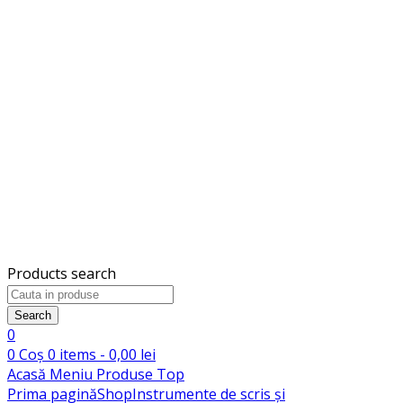
Products search
Search
0
0
Coș
0
items -
0,00
lei
Acasă
Meniu
Produse
Top
Prima pagină
Shop
Instrumente de scris și