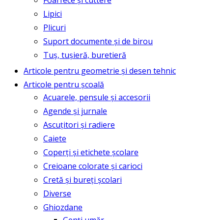
Foarfece și cuttere
Lipici
Plicuri
Suport documente și de birou
Tuș, tușieră, buretieră
Articole pentru geometrie și desen tehnic
Articole pentru școală
Acuarele, pensule și accesorii
Agende și jurnale
Ascuțitori și radiere
Caiete
Coperți și etichete școlare
Creioane colorate și carioci
Cretă și bureți școlari
Diverse
Ghiozdane