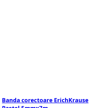
Banda corectoare ErichKrause
Pastel 5mmx7m