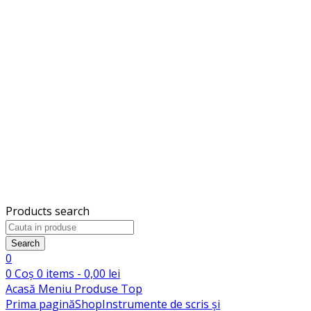
Products search
Search
0
0
Coș
0
items -
0,00
lei
Acasă
Meniu
Produse
Top
Prima pagină
Shop
Instrumente de scris și