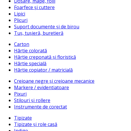
Dosare, mape, folii
Foarfece și cuttere
Lipici
Plicuri
Suport documente și de birou
Tuș, tușieră, buretieră
Carton
Hârtie colorată
Hârtie creponată și floristică
Hârtie specială
Hârtie copiator / matricială
Creioane negre și creioane mecanice
Markere / evidentiatoare
Pixuri
Stilouri și rollere
Instrumente de corectat
Tipizate
Tipizate și role casă
Indigo