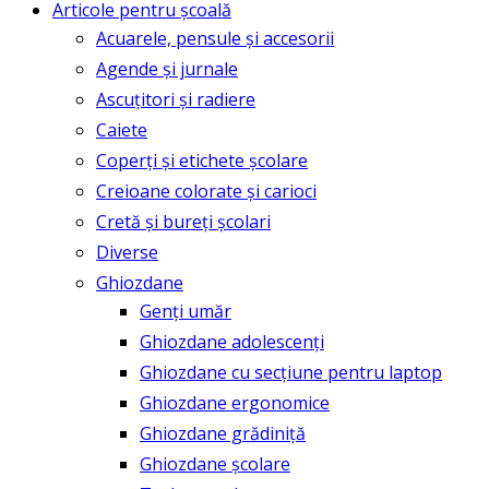
Articole pentru școală
Acuarele, pensule și accesorii
Agende și jurnale
Ascuțitori și radiere
Caiete
Coperți și etichete școlare
Creioane colorate și carioci
Cretă și bureți școlari
Diverse
Ghiozdane
Genți umăr
Ghiozdane adolescenți
Ghiozdane cu secțiune pentru laptop
Ghiozdane ergonomice
Ghiozdane grădiniță
Ghiozdane școlare