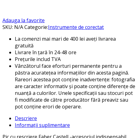
Adauga la favorite
SKU:
N/A
Categorie:
Instrumente de corectat
La comenzi mai mari de 400 lei aveți livrarea
gratuită
Livrare în țară în 24-48 ore
Prețurile includ TVA
Vânzătorul face eforturi permanente pentru a
păstra acuratețea informațiilor din acesta pagină.
Rareori acestea pot conține inadvertențe: fotografia
are caracter informativ și poate conține diferențe de
nuanță a culorilor. Unele specificații sau stocuri pot
fi modificate de către producător fără preaviz sau
pot conține erori de operare.
Descriere
Informații suplimentare
Pic cu rescriere Faber Castell -accesoriul indispensabil