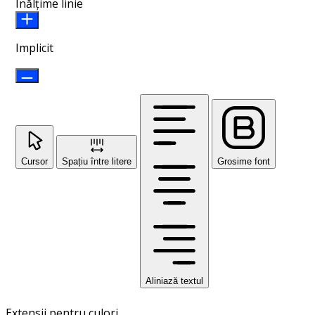
Înălțime linie
Implicit
Cursor
Spațiu între litere
Grosime font
Aliniază textul
Extensii pentru culori