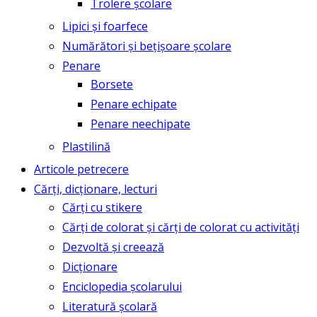
Trolere școlare
Lipici și foarfece
Numărători și bețișoare școlare
Penare
Borsete
Penare echipate
Penare neechipate
Plastilină
Articole petrecere
Cărți, dicționare, lecturi
Cărți cu stikere
Cărți de colorat și cărți de colorat cu activități
Dezvoltă și creează
Dicționare
Enciclopedia școlarului
Literatură școlară