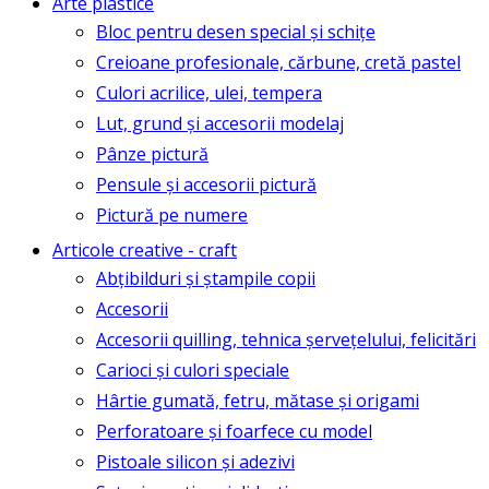
Arte plastice
Bloc pentru desen special și schițe
Creioane profesionale, cărbune, cretă pastel
Culori acrilice, ulei, tempera
Lut, grund și accesorii modelaj
Pânze pictură
Pensule și accesorii pictură
Pictură pe numere
Articole creative - craft
Abțibilduri și ștampile copii
Accesorii
Accesorii quilling, tehnica șervețelului, felicitări
Carioci și culori speciale
Hârtie gumată, fetru, mătase și origami
Perforatoare și foarfece cu model
Pistoale silicon și adezivi