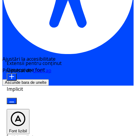
Ajustări la accesibilitate
Extensii pentru conținut
Dimensiune font
Propulsat de
OneTap
Ascunde bara de unelte
Implicit
Font lizibil