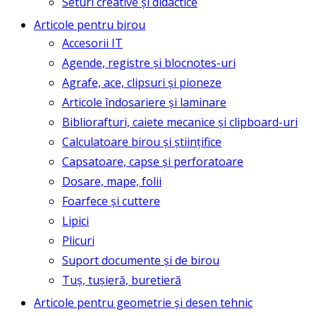
Seturi creative și didactice
Articole pentru birou
Accesorii IT
Agende, registre și blocnotes-uri
Agrafe, ace, clipsuri și pioneze
Articole îndosariere și laminare
Bibliorafturi, caiete mecanice și clipboard-uri
Calculatoare birou și științifice
Capsatoare, capse și perforatoare
Dosare, mape, folii
Foarfece și cuttere
Lipici
Plicuri
Suport documente și de birou
Tuș, tușieră, buretieră
Articole pentru geometrie și desen tehnic