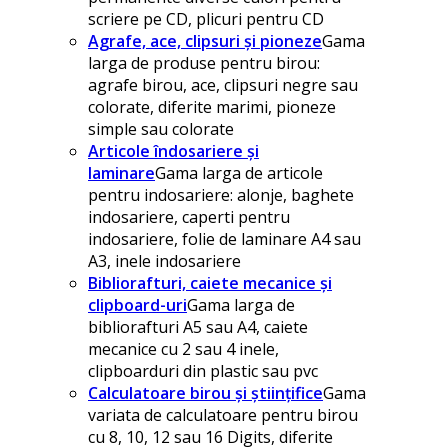
scriere pe CD, plicuri pentru CD
Agrafe, ace, clipsuri și pioneze
Gama
larga de produse pentru birou:
agrafe birou, ace, clipsuri negre sau
colorate, diferite marimi, pioneze
simple sau colorate
Articole îndosariere și
laminare
Gama larga de articole
pentru indosariere: alonje, baghete
indosariere, caperti pentru
indosariere, folie de laminare A4 sau
A3, inele indosariere
Bibliorafturi, caiete mecanice și
clipboard-uri
Gama larga de
bibliorafturi A5 sau A4, caiete
mecanice cu 2 sau 4 inele,
clipboarduri din plastic sau pvc
Calculatoare birou și științifice
Gama
variata de calculatoare pentru birou
cu 8, 10, 12 sau 16 Digits, diferite