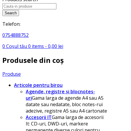
Search
Telefon:
0754888752
0
Coșul tău
0
items -
0,00
lei
Produsele din coș
Produse
Articole pentru birou
Agende, registre și blocnotes-
uri
Gama larga de agende A4 sau A5
datate sau nedatate, bloc notes-rui
adezive, registre A5 sau A4 cartonate
Accesorii IT
Gama larga de accesorii
It: CD-uri, DWD-uri, markere
permanente diverse culori pentru