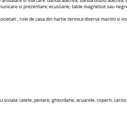
ambalare si marcare: banda adeziva, banda dublu adeziva, et
unicare si prezentare: ecusoane, table magnetice sau negre, 
ocietati , role de casa din hartie termica diverse marimi si i
scoala: caiete, penare, ghiozdane, acuarele, coperti, carioci, c