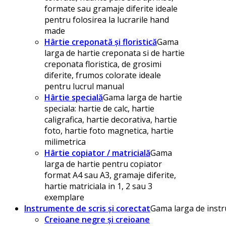
formate sau gramaje diferite ideale
pentru folosirea la lucrarile hand
made
Hârtie creponată și floristică
Gama
larga de hartie creponata si de hartie
creponata floristica, de grosimi
diferite, frumos colorate ideale
pentru lucrul manual
Hârtie specială
Gama larga de hartie
speciala: hartie de calc, hartie
caligrafica, hartie decorativa, hartie
foto, hartie foto magnetica, hartie
milimetrica
Hârtie copiator / matricială
Gama
larga de hartie pentru copiator
format A4 sau A3, gramaje diferite,
hartie matriciala in 1, 2 sau 3
exemplare
Instrumente de scris și corectat
Gama larga de instru
Creioane negre și creioane