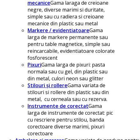
mecanice
Gama laraga de creioane
negre, diverse marimi si duritate,
simple sau cu radiera si creioane
mecanice din plastic sau metal
Markere / evidentiatoare
Gama
larga de markere permanente sau
pentru table magnetice, simple sau
reincarcabile, evidentiatoare colorate
fosforescent
Pixuri
Gama larga de pixuri: pasta
normala sau cu gel, din plastic sau
din metal, culori neon sau glitter
Stilouri și rollere
Gama variata de
stilouri si rollere din plastic sau din
metal, cu cerneala sau cu rezerva.
Instrumente de corectat
Gama
larga de instrumente de corectat: pic
cu rescriere pentru stilou, banda
corectoare diverse marimi, pixuri
corectoare