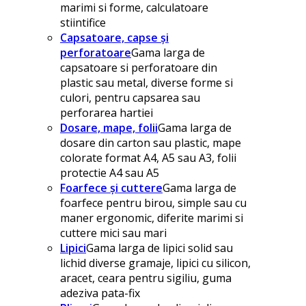
marimi si forme, calculatoare
stiintifice
Capsatoare, capse și
perforatoare
Gama larga de
capsatoare si perforatoare din
plastic sau metal, diverse forme si
culori, pentru capsarea sau
perforarea hartiei
Dosare, mape, folii
Gama larga de
dosare din carton sau plastic, mape
colorate format A4, A5 sau A3, folii
protectie A4 sau A5
Foarfece și cuttere
Gama larga de
foarfece pentru birou, simple sau cu
maner ergonomic, diferite marimi si
cuttere mici sau mari
Lipici
Gama larga de lipici solid sau
lichid diverse gramaje, lipici cu silicon,
aracet, ceara pentru sigiliu, guma
adeziva pata-fix