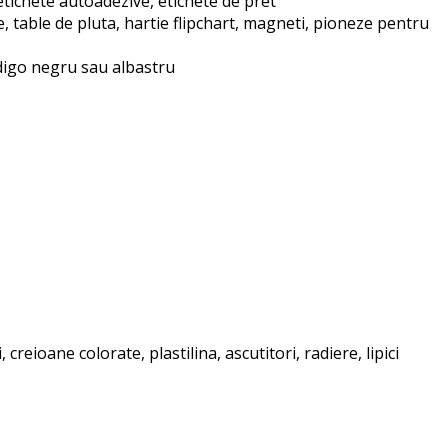
ichete autoadezive, etichete de pret
table de pluta, hartie flipchart, magneti, pioneze pentru
ndigo negru sau albastru
reioane colorate, plastilina, ascutitori, radiere, lipici