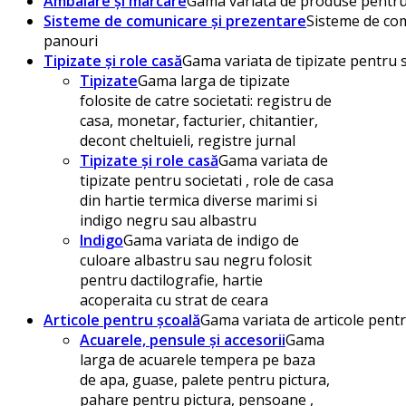
Ambalare și marcare
Gama variata de produse pentru 
Sisteme de comunicare și prezentare
Sisteme de com
panouri
Tipizate și role casă
Gama variata de tipizate pentru s
Tipizate
Gama larga de tipizate
folosite de catre societati: registru de
casa, monetar, facturier, chitantier,
decont cheltuieli, registre jurnal
Tipizate și role casă
Gama variata de
tipizate pentru societati , role de casa
din hartie termica diverse marimi si
indigo negru sau albastru
Indigo
Gama variata de indigo de
culoare albastru sau negru folosit
pentru dactilografie, hartie
acoperaita cu strat de ceara
Articole pentru școală
Gama variata de articole pentru 
Acuarele, pensule și accesorii
Gama
larga de acuarele tempera pe baza
de apa, guase, palete pentru pictura,
pahare pentru pictura, pensoane ,