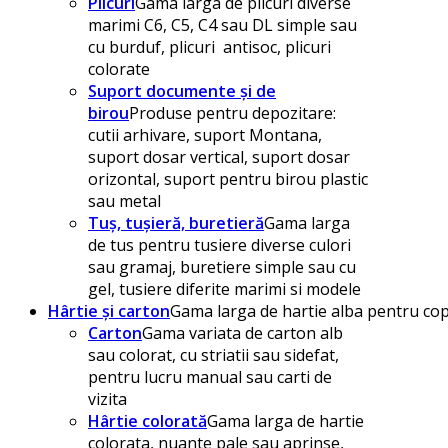
Plicuri
Gama larga de plicuri diverse
marimi C6, C5, C4 sau DL simple sau
cu burduf, plicuri antisoc, plicuri
colorate
Suport documente și de
birou
Produse pentru depozitare:
cutii arhivare, suport Montana,
suport dosar vertical, suport dosar
orizontal, suport pentru birou plastic
sau metal
Tuș, tușieră, buretieră
Gama larga
de tus pentru tusiere diverse culori
sau gramaj, buretiere simple sau cu
gel, tusiere diferite marimi si modele
Hârtie și carton
Gama larga de hartie alba pentru copi
Carton
Gama variata de carton alb
sau colorat, cu striatii sau sidefat,
pentru lucru manual sau carti de
vizita
Hârtie colorată
Gama larga de hartie
colorata, nuante pale sau aprinse,