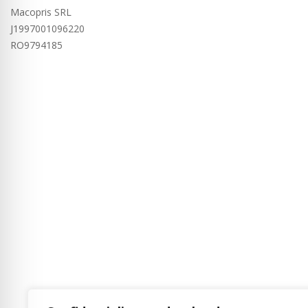
Macopris SRL
J1997001096220
RO9794185