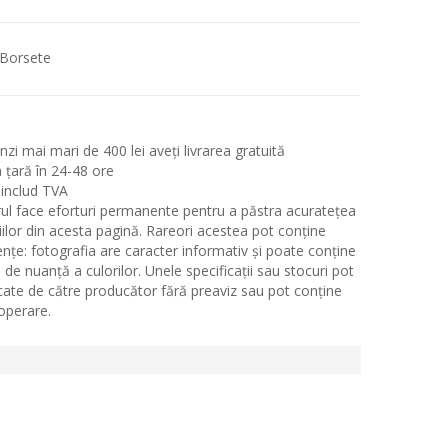
Borsete
i mai mari de 400 lei aveți livrarea gratuită
n țară în 24-48 ore
 includ TVA
ul face eforturi permanente pentru a păstra acuratețea
iilor din acesta pagină. Rareori acestea pot conține
ențe: fotografia are caracter informativ și poate conține
 de nuanță a culorilor. Unele specificații sau stocuri pot
icate de către producător fără preaviz sau pot conține
 operare.