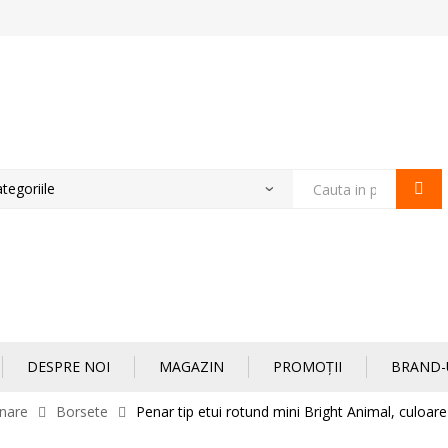
Products
search
DESPRE NOI
MAGAZIN
PROMOȚII
BRAND-
nare
Borsete
Penar tip etui rotund mini Bright Animal, culoar