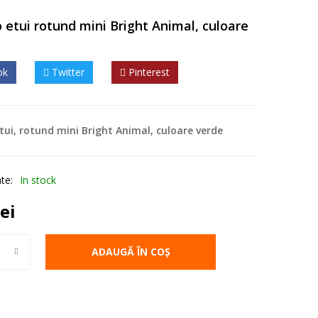
p etui rotund mini Bright Animal, culoare
ok
Twitter
Pinterest
tui, rotund mini Bright Animal, culoare verde
ate:
In stock
lei
enar tip etui rotund mini Bright Animal, culoare verde
ADAUGĂ ÎN COȘ