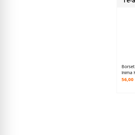
Te-a
Borset
Inima 
56,00