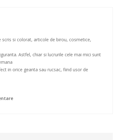
cris si colorat, articole de birou, cosmetice,
ranta. Astfel, chiar si lucrurile cele mai mici sunt
ndemana
ct in orice geanta sau rucsac, fiind usor de
entare