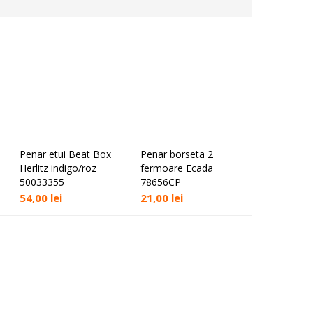
Penar etui Beat Box
Penar borseta 2
Penar bors
Adaugă în coș
Adaugă în coș
Ada
Herlitz indigo/roz
fermoare Ecada
Daco PE6
50033355
78656CP
49,00
lei
54,00
lei
21,00
lei