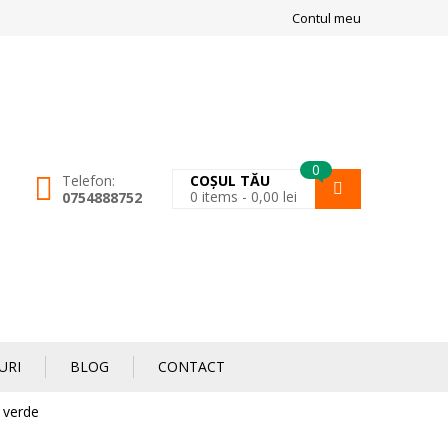
Contul meu
0
Telefon:
COȘUL TĂU
0
items -
0,00
lei
0754888752
URI
BLOG
CONTACT
e verde