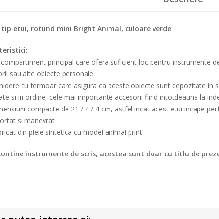
 tip etui, rotund mini Bright Animal, culoare verde
eristici:
ompartiment principal care ofera suficient loc pentru instrumente de s
rii sau alte obiecte personale
idere cu fermoar care asigura ca aceste obiecte sunt depozitate in sigu
ate si in ordine, cele mai importante accesorii fiind intotdeauna la i
nsiuni compacte de 21 / 4 / 4 cm, astfel incat acest etui incape perfe
ortat si manevrat
icat din piele sintetica cu model animal print
contine instrumente de scris, acestea sunt doar cu titlu de prez