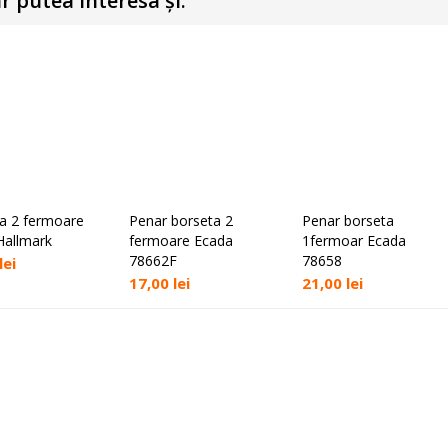
r putea interesa și:
a 2 fermoare
Penar borseta 2
Penar borseta
Adaugă în coș
Adaugă în coș
Adaugă în coș
Hallmark
fermoare Ecada
1fermoar Ecada
78662F
78658
lei
17,00
lei
21,00
lei