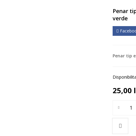
Penar ti
verde
Facebo
Penar tip e
Disponibilit
25,00
Cantitate P