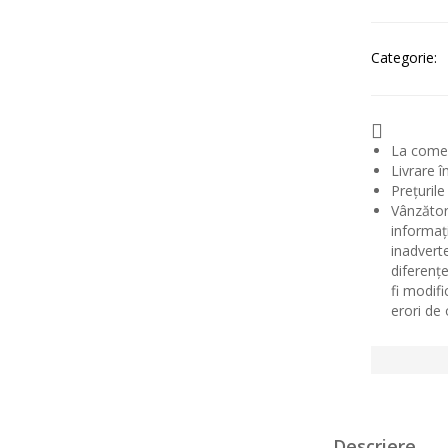
Categorie:
La comenz
Livrare î
Prețurile
Vânzător
informaț
inadvert
diferențe
fi modif
erori de
Descriere