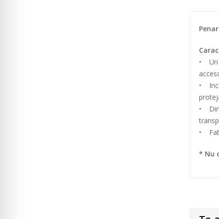
Penar
Caract
• Un c
acceso
• Inch
protej
• Dime
transp
• Fabr
* Nu 