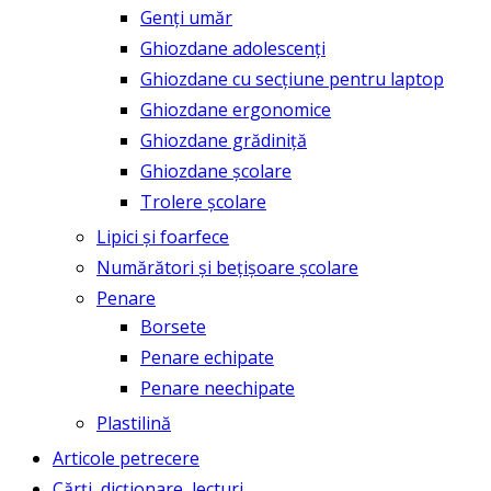
Genți umăr
Ghiozdane adolescenți
Ghiozdane cu secțiune pentru laptop
Ghiozdane ergonomice
Ghiozdane grădiniță
Ghiozdane școlare
Trolere școlare
Lipici și foarfece
Numărători și bețișoare școlare
Penare
Borsete
Penare echipate
Penare neechipate
Plastilină
Articole petrecere
Cărți, dicționare, lecturi