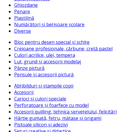
Ghiozdane
Penare
Plastilină
Numărători și bețișoare școlare
Diverse
Bloc pentru desen special și schițe
Creioane profesionale, cărbune, cretă pastel
Culori acrilice, ulei, tempera
Lut, grund și accesorii modelaj
Pânze pictură
Pensule și accesorii pictură
Abțibilduri și ștampile copii
Accesorii
Carioci și culori speciale
Perforatoare și foarfece cu model
Accesorii quilling, tehnica șervețelului, felicitări
Hârtie gumată, fetru, mătase și origami
Pistoale silicon și adezivi
Seturi creative și didactice