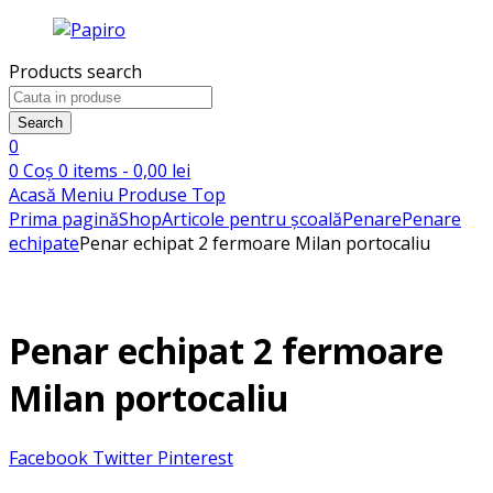
Products search
Search
0
0
Coș
0
items -
0,00
lei
Acasă
Meniu
Produse
Top
Prima pagină
Shop
Articole pentru școală
Penare
Penare
echipate
Penar echipat 2 fermoare Milan portocaliu
Penar echipat 2 fermoare
Milan portocaliu
Facebook
Twitter
Pinterest