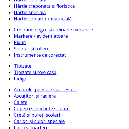
Hârtie creponată și floristică
Hârtie specială
Hârtie copiator / matricială
Creioane negre și creioane mecanice
Markere / evidentiatoare
Pixuri
Stilouri și rollere
Instrumente de corectat
Tipizate
Tipizate și role casă
Indigo
Acuarele, pensule și accesorii
Ascuțitori și radiere
Caiete
Coperți și etichete școlare
Cretă și bureți școlari
Carioci și culori speciale
Lipici și foarfece