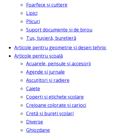
Foarfece și cuttere
Lipici
Plicuri
Suport documente și de birou
Tuș, tușieră, buretieră
Articole pentru geometrie și desen tehnic
Articole pentru școală
Acuarele, pensule și accesorii
Agende și jurnale
Ascuțitori și radiere
Caiete
Coperți și etichete școlare
Creioane colorate și carioci
Cretă și bureți școlari
Diverse
Ghiozdane