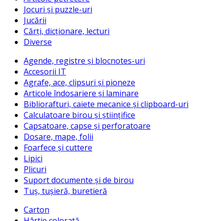
Jocuri și puzzle-uri
Jucării
Cărți, dicționare, lecturi
Diverse
Agende, registre și blocnotes-uri
Accesorii IT
Agrafe, ace, clipsuri și pioneze
Articole îndosariere și laminare
Bibliorafturi, caiete mecanice și clipboard-uri
Calculatoare birou și științifice
Capsatoare, capse și perforatoare
Dosare, mape, folii
Foarfece și cuttere
Lipici
Plicuri
Suport documente și de birou
Tuș, tușieră, buretieră
Carton
Hârtie colorată