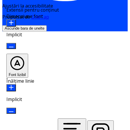
Ajustări la accesibilitate
Extensii pentru conținut
Dimensiune font
Propulsat de
OneTap
Ascunde bara de unelte
Implicit
Font lizibil
Înălțime linie
Implicit