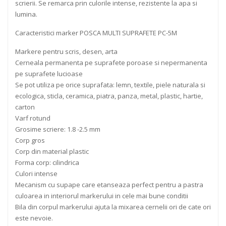
scrierii. Se remarca prin culorile intense, rezistente la apa si
lumina.
Caracteristici marker POSCA MULTI SUPRAFETE PC-5M
Markere pentru scris, desen, arta
Cerneala permanenta pe suprafete poroase si nepermanenta
pe suprafete lucioase
Se pot utiliza pe orice suprafata: lemn, textile, piele naturala si
ecologica, sticla, ceramica, piatra, panza, metal, plastic, hartie,
carton
Varf rotund
Grosime scriere: 1.8 -2.5 mm
Corp gros
Corp din material plastic
Forma corp: cilindrica
Culori intense
Mecanism cu supape care etanseaza perfect pentru a pastra
culoarea in interiorul markerului in cele mai bune conditii
Bila din corpul markerului ajuta la mixarea cernelii ori de cate ori
este nevoie.