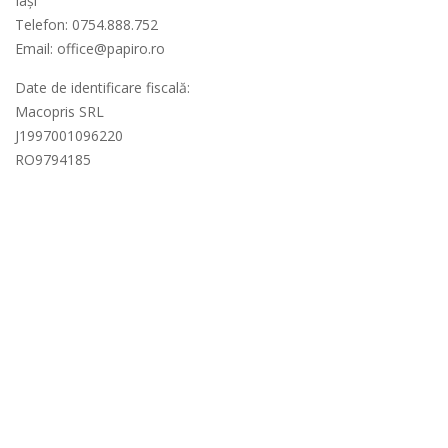
Iași
Telefon: 0754.888.752
Email: office@papiro.ro
Date de identificare fiscală:
Macopris SRL
J1997001096220
RO9794185