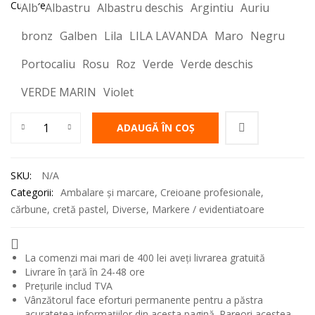
inițial
curent
Culoare
Alb
Albastru
Albastru deschis
Argintiu
Auriu
a
este:
bronz
Galben
Lila
LILA LAVANDA
Maro
Negru
fost:
17,50 lei.
Portocaliu
Rosu
Roz
Verde
Verde deschis
19,00 lei.
VERDE MARIN
Violet
Cantitate Marker POSCA PC-5M Multi Suprafete varf 1.8-2.5
ADAUGĂ ÎN COȘ
SKU:
N/A
Categorii:
Ambalare și marcare
,
Creioane profesionale,
cărbune, cretă pastel
,
Diverse
,
Markere / evidentiatoare
La comenzi mai mari de 400 lei aveți livrarea gratuită
Livrare în țară în 24-48 ore
Prețurile includ TVA
Vânzătorul face eforturi permanente pentru a păstra
acuratețea informațiilor din acesta pagină. Rareori acestea