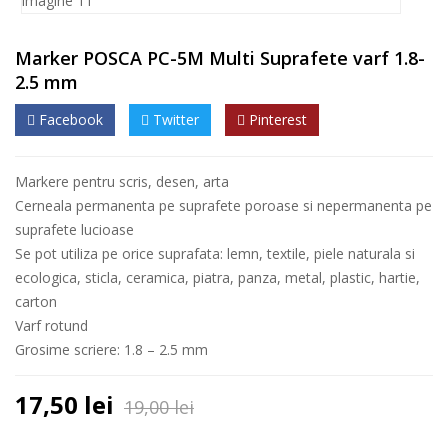
Marker POSCA PC-5M Multi Suprafete varf 1.8-
2.5 mm
Facebook
Twitter
Pinterest
Markere pentru scris, desen, arta
Cerneala permanenta pe suprafete poroase si nepermanenta pe
suprafete lucioase
Se pot utiliza pe orice suprafata: lemn, textile, piele naturala si
ecologica, sticla, ceramica, piatra, panza, metal, plastic, hartie,
carton
Varf rotund
Grosime scriere: 1.8 – 2.5 mm
17,50
lei
19,00
lei
Prețul
Prețul