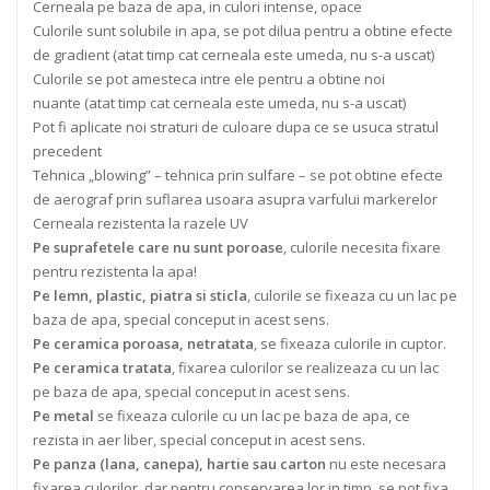
Cerneala pe baza de apa, in culori intense, opace
Culorile sunt solubile in apa, se pot dilua pentru a obtine efecte
de gradient (atat timp cat cerneala este umeda, nu s-a uscat)
Culorile se pot amesteca intre ele pentru a obtine noi
nuante (atat timp cat cerneala este umeda, nu s-a uscat)
Pot fi aplicate noi straturi de culoare dupa ce se usuca stratul
precedent
Tehnica „blowing” – tehnica prin sulfare – se pot obtine efecte
de aerograf prin suflarea usoara asupra varfului markerelor
Cerneala rezistenta la razele UV
Pe suprafetele care nu sunt poroase
, culorile necesita fixare
pentru rezistenta la apa!
Pe lemn, plastic, piatra si sticla
, culorile se fixeaza cu un lac pe
baza de apa, special conceput in acest sens.
Pe ceramica poroasa, netratata
, se fixeaza culorile in cuptor.
Pe ceramica tratata
, fixarea culorilor se realizeaza cu un lac
pe baza de apa, special conceput in acest sens.
Pe metal
se fixeaza culorile cu un lac pe baza de apa, ce
rezista in aer liber, special conceput in acest sens.
Pe panza (lana, canepa), hartie sau carton
nu este necesara
fixarea culorilor, dar pentru conservarea lor in timp, se pot fixa