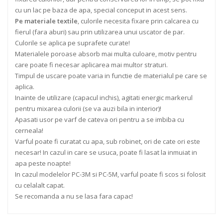
cu un lac pe baza de apa, special conceput in acest sens.
Pe materiale textile
, culorile necesita fixare prin calcarea cu
fierul (fara aburi) sau prin utilizarea unui uscator de par.
Culorile se aplica pe suprafete curate!
Materialele poroase absorb mai multa culoare, motiv pentru
care poate fi necesar aplicarea mai multor straturi.
Timpul de uscare poate varia in functie de materialul pe care se
aplica.
Inainte de utilizare (capacul inchis), agitati energic markerul
pentru mixarea culorii (se va auzi bila in interior)!
Apasati usor pe varf de cateva ori pentru a se imbiba cu
cerneala!
Varful poate fi curatat cu apa, sub robinet, ori de cate ori este
necesar! In cazul in care se usuca, poate fi lasat la inmuiat in
apa peste noapte!
In cazul modelelor PC-3M si PC-5M, varful poate fi scos si folosit
cu celalalt capat.
Se recomanda a nu se lasa fara capac!