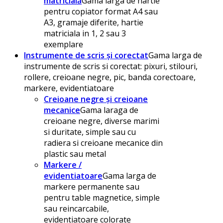
matricială
Gama larga de hartie
pentru copiator format A4 sau
A3, gramaje diferite, hartie
matriciala in 1, 2 sau 3
exemplare
Instrumente de scris și corectat
Gama larga de
instrumente de scris si corectat: pixuri, stilouri,
rollere, creioane negre, pic, banda corectoare,
markere, evidentiatoare
Creioane negre și creioane
mecanice
Gama laraga de
creioane negre, diverse marimi
si duritate, simple sau cu
radiera si creioane mecanice din
plastic sau metal
Markere /
evidentiatoare
Gama larga de
markere permanente sau
pentru table magnetice, simple
sau reincarcabile,
evidentiatoare colorate