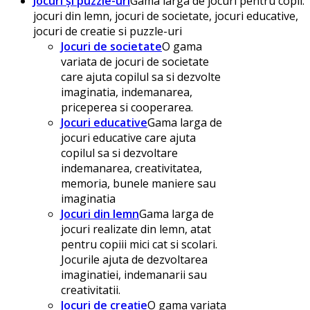
Jocuri și puzzle-uri
Gama larga de jocuri pentru copii:
jocuri din lemn, jocuri de societate, jocuri educative,
jocuri de creatie si puzzle-uri
Jocuri de societate
O gama
variata de jocuri de societate
care ajuta copilul sa si dezvolte
imaginatia, indemanarea,
priceperea si cooperarea.
Jocuri educative
Gama larga de
jocuri educative care ajuta
copilul sa si dezvoltare
indemanarea, creativitatea,
memoria, bunele maniere sau
imaginatia
Jocuri din lemn
Gama larga de
jocuri realizate din lemn, atat
pentru copiii mici cat si scolari.
Jocurile ajuta de dezvoltarea
imaginatiei, indemanarii sau
creativitatii.
Jocuri de creație
O gama variata