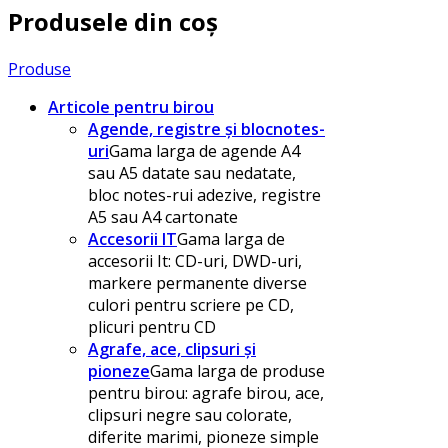
Produsele din coș
Produse
Articole pentru birou
Agende, registre și blocnotes-
uri
Gama larga de agende A4
sau A5 datate sau nedatate,
bloc notes-rui adezive, registre
A5 sau A4 cartonate
Accesorii IT
Gama larga de
accesorii It: CD-uri, DWD-uri,
markere permanente diverse
culori pentru scriere pe CD,
plicuri pentru CD
Agrafe, ace, clipsuri și
pioneze
Gama larga de produse
pentru birou: agrafe birou, ace,
clipsuri negre sau colorate,
diferite marimi, pioneze simple