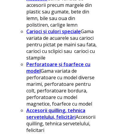
accesorii precum margele din
plastic sau gumate, bete din
lemn, bile sau oua din
polistiren, carlige lemn
Carioci și culori speciale
Gama
variata de acuarele sau carioci
pentru pictat pe maini sau fata,
carioci cu sclipici sau carioci cu
stampile
Perforatoare și foarfece cu
model
Gama variata de
perforatoare cu model diverse
marimi, perforatoare pentru
colt, perforatoare bordura,
perforatoare cu model
magnetice, foarfece cu model
Accesorii quilling, tehnica
șervețelului, felicitări
Accesorii
quilling, tehnica servetelului,
felicitari