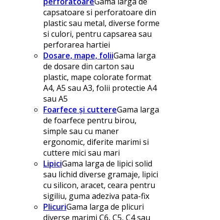
perforatoare
Gama larga de
capsatoare si perforatoare din
plastic sau metal, diverse forme
si culori, pentru capsarea sau
perforarea hartiei
Dosare, mape, folii
Gama larga
de dosare din carton sau
plastic, mape colorate format
A4, A5 sau A3, folii protectie A4
sau A5
Foarfece și cuttere
Gama larga
de foarfece pentru birou,
simple sau cu maner
ergonomic, diferite marimi si
cuttere mici sau mari
Lipici
Gama larga de lipici solid
sau lichid diverse gramaje, lipici
cu silicon, aracet, ceara pentru
sigiliu, guma adeziva pata-fix
Plicuri
Gama larga de plicuri
diverse marimi C6, C5, C4 sau