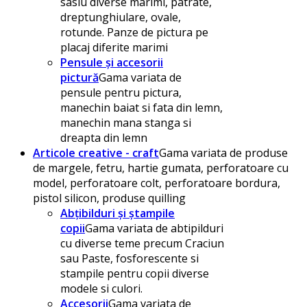
sasiu diverse marimi, patrate,
dreptunghiulare, ovale,
rotunde. Panze de pictura pe
placaj diferite marimi
Pensule și accesorii
pictură
Gama variata de
pensule pentru pictura,
manechin baiat si fata din lemn,
manechin mana stanga si
dreapta din lemn
Articole creative - craft
Gama variata de produse
de margele, fetru, hartie gumata, perforatoare cu
model, perforatoare colt, perforatoare bordura,
pistol silicon, produse quilling
Abțibilduri și ștampile
copii
Gama variata de abtipilduri
cu diverse teme precum Craciun
sau Paste, fosforescente si
stampile pentru copii diverse
modele si culori.
Accesorii
Gama variata de