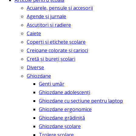
Articole pentru școală
Acuarele, pensule și accesorii
Agende și jurnale
Ascuțitori și radiere
Caiete
Coperți și etichete școlare
Creioane colorate și carioci
Cretă și bureți școlari
Diverse
Ghiozdane
Genți umăr
Ghiozdane adolescenți
Ghiozdane cu secțiune pentru laptop
Ghiozdane ergonomice
Ghiozdane grădiniță
Ghiozdane școlare
Trolere școlare