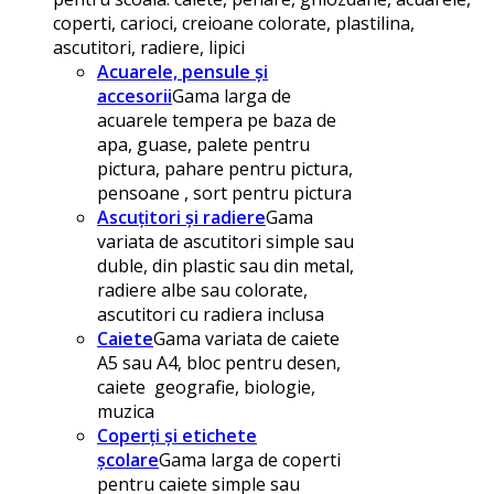
coperti, carioci, creioane colorate, plastilina,
ascutitori, radiere, lipici
Acuarele, pensule și
accesorii
Gama larga de
acuarele tempera pe baza de
apa, guase, palete pentru
pictura, pahare pentru pictura,
pensoane , sort pentru pictura
Ascuțitori și radiere
Gama
variata de ascutitori simple sau
duble, din plastic sau din metal,
radiere albe sau colorate,
ascutitori cu radiera inclusa
Caiete
Gama variata de caiete
A5 sau A4, bloc pentru desen,
caiete geografie, biologie,
muzica
Coperți și etichete
școlare
Gama larga de coperti
pentru caiete simple sau