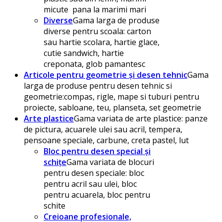
micute pana la marimi mari
Diverse
Gama larga de produse
diverse pentru scoala: carton
sau hartie scolara, hartie glace,
cutie sandwich, hartie
creponata, glob pamantesc
Articole pentru geometrie și desen tehnic
Gama
larga de produse pentru desen tehnic si
geometrie:compas, rigle, mape si tuburi pentru
proiecte, sabloane, teu, planseta, set geometrie
Arte plastice
Gama variata de arte plastice: panze
de pictura, acuarele ulei sau acril, tempera,
pensoane speciale, carbune, creta pastel, lut
Bloc pentru desen special și
schițe
Gama variata de blocuri
pentru desen speciale: bloc
pentru acril sau ulei, bloc
pentru acuarela, bloc pentru
schite
Creioane profesionale,