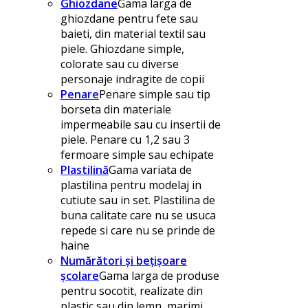
Ghiozdane
Gama larga de
ghiozdane pentru fete sau
baieti, din material textil sau
piele. Ghiozdane simple,
colorate sau cu diverse
personaje indragite de copii
Penare
Penare simple sau tip
borseta din materiale
impermeabile sau cu insertii de
piele. Penare cu 1,2 sau 3
fermoare simple sau echipate
Plastilină
Gama variata de
plastilina pentru modelaj in
cutiute sau in set. Plastilina de
buna calitate care nu se usuca
repede si care nu se prinde de
haine
Numărători și bețișoare
școlare
Gama larga de produse
pentru socotit, realizate din
plastic sau din lemn, marimi