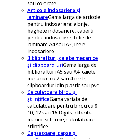
sau colorate
Articole îndosariere și
laminare
Gama larga de articole
pentru indosariere: alonje,
baghete indosariere, caperti
pentru indosariere, folie de
laminare A4 sau A3, inele
indosariere
Bibliorafturi, caiete mecanice
și clipboard-uri
Gama larga de
bibliorafturi A5 sau A4, caiete
mecanice cu 2 sau 4 inele,
clipboarduri din plastic sau pvc
Calculatoare birou și
științifice
Gama variata de
calculatoare pentru birou cu 8,
10, 12 sau 16 Digits, diferite
marimi si forme, calculatoare
stiintifice
Capsatoare, capse și