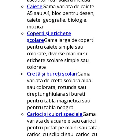
Caiete
Gama variata de caiete
A5 sau A4, bloc pentru desen,
caiete geografie, biologie,
muzica
Coperți și etichete
școlare
Gama larga de coperti
pentru caiete simple sau
colorate, diverse marimi si
etichete scolare simple sau
colorate
Cretă și bureți școlari
Gama
variata de creta scolara alba
sau colorata, rotunda sau
dreptunghiulara si bureti
pentru tabla magnetica sau
pentru tabla neagra
Carioci și culori speciale
Gama
variata de acuarele sau carioci
pentru pictat pe maini sau fata,
carioci cu sclipici sau carioci cu