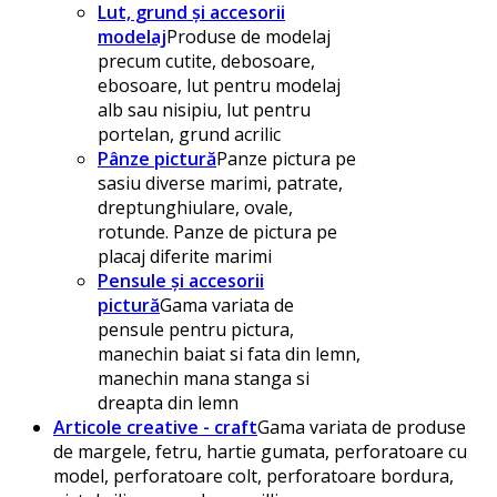
Lut, grund și accesorii
modelaj
Produse de modelaj
precum cutite, debosoare,
ebosoare, lut pentru modelaj
alb sau nisipiu, lut pentru
portelan, grund acrilic
Pânze pictură
Panze pictura pe
sasiu diverse marimi, patrate,
dreptunghiulare, ovale,
rotunde. Panze de pictura pe
placaj diferite marimi
Pensule și accesorii
pictură
Gama variata de
pensule pentru pictura,
manechin baiat si fata din lemn,
manechin mana stanga si
dreapta din lemn
Articole creative - craft
Gama variata de produse
de margele, fetru, hartie gumata, perforatoare cu
model, perforatoare colt, perforatoare bordura,