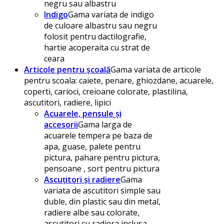
negru sau albastru
Indigo
Gama variata de indigo
de culoare albastru sau negru
folosit pentru dactilografie,
hartie acoperaita cu strat de
ceara
Articole pentru școală
Gama variata de articole
pentru scoala: caiete, penare, ghiozdane, acuarele,
coperti, carioci, creioane colorate, plastilina,
ascutitori, radiere, lipici
Acuarele, pensule și
accesorii
Gama larga de
acuarele tempera pe baza de
apa, guase, palete pentru
pictura, pahare pentru pictura,
pensoane , sort pentru pictura
Ascuțitori și radiere
Gama
variata de ascutitori simple sau
duble, din plastic sau din metal,
radiere albe sau colorate,
ascutitori cu radiera inclusa