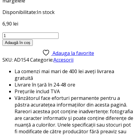
margelele
Disponibilitate:
In stock
6,90
lei
Cantitate
Margele
Adaugă în coș
gumate
Adauga la favorite
Daco
SKU:
AD154
Categorie:
Accesorii
AD154
La comenzi mai mari de 400 lei aveți livrarea
gratuită
Livrare în țară în 24-48 ore
Prețurile includ TVA
Vânzătorul face eforturi permanente pentru a
păstra acuratețea informațiilor din acesta pagină.
Rareori acestea pot conține inadvertențe: fotografia
are caracter informativ și poate conține diferențe de
nuanță a culorilor. Unele specificații sau stocuri pot
fi modificate de către producător fără preaviz sau