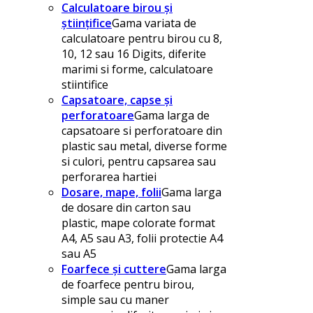
Calculatoare birou și
științifice
Gama variata de
calculatoare pentru birou cu 8,
10, 12 sau 16 Digits, diferite
marimi si forme, calculatoare
stiintifice
Capsatoare, capse și
perforatoare
Gama larga de
capsatoare si perforatoare din
plastic sau metal, diverse forme
si culori, pentru capsarea sau
perforarea hartiei
Dosare, mape, folii
Gama larga
de dosare din carton sau
plastic, mape colorate format
A4, A5 sau A3, folii protectie A4
sau A5
Foarfece și cuttere
Gama larga
de foarfece pentru birou,
simple sau cu maner