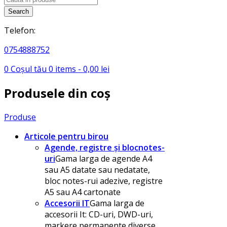
search
Search
Telefon:
0754888752
0
Coșul tău
0
items -
0,00
lei
Produsele din coș
Produse
Articole pentru birou
Agende, registre și blocnotes-
uri
Gama larga de agende A4
sau A5 datate sau nedatate,
bloc notes-rui adezive, registre
A5 sau A4 cartonate
Accesorii IT
Gama larga de
accesorii It: CD-uri, DWD-uri,
markere permanente diverse