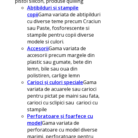
pistol silicon, produse quilling
Abțibilduri și ștampile
copii
Gama variata de abtipilduri
cu diverse teme precum Craciun
sau Paste, fosforescente si
stampile pentru copii diverse
modele si culori.
Accesorii
Gama variata de
accesorii precum margele din
plastic sau gumate, bete din
lemn, bile sau oua din
polistiren, carlige lemn
Carioci și culori speciale
Gama
variata de acuarele sau carioci
pentru pictat pe maini sau fata,
carioci cu sclipici sau carioci cu
stampile
Perforatoare și foarfece cu
model
Gama variata de
perforatoare cu model diverse
marimi, perforatoare pentru