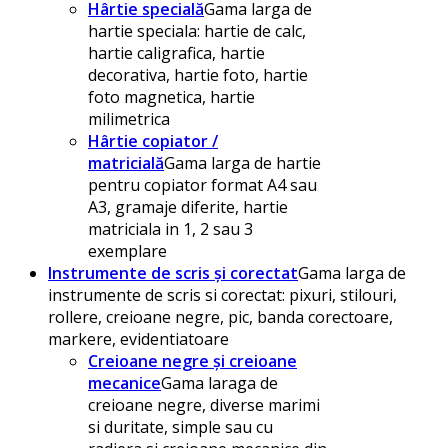
Hârtie specială
Gama larga de
hartie speciala: hartie de calc,
hartie caligrafica, hartie
decorativa, hartie foto, hartie
foto magnetica, hartie
milimetrica
Hârtie copiator /
matricială
Gama larga de hartie
pentru copiator format A4 sau
A3, gramaje diferite, hartie
matriciala in 1, 2 sau 3
exemplare
Instrumente de scris și corectat
Gama larga de
instrumente de scris si corectat: pixuri, stilouri,
rollere, creioane negre, pic, banda corectoare,
markere, evidentiatoare
Creioane negre și creioane
mecanice
Gama laraga de
creioane negre, diverse marimi
si duritate, simple sau cu