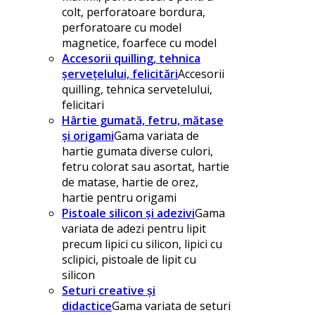
colt, perforatoare bordura,
perforatoare cu model
magnetice, foarfece cu model
Accesorii quilling, tehnica
șervețelului, felicitări
Accesorii
quilling, tehnica servetelului,
felicitari
Hârtie gumată, fetru, mătase
și origami
Gama variata de
hartie gumata diverse culori,
fetru colorat sau asortat, hartie
de matase, hartie de orez,
hartie pentru origami
Pistoale silicon și adezivi
Gama
variata de adezi pentru lipit
precum lipici cu silicon, lipici cu
sclipici, pistoale de lipit cu
silicon
Seturi creative și
didactice
Gama variata de seturi