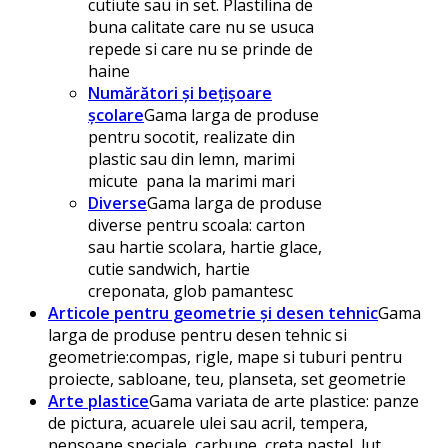
cutiute sau in set. Plastilina de
buna calitate care nu se usuca
repede si care nu se prinde de
haine
Numărători și bețișoare
școlare
Gama larga de produse
pentru socotit, realizate din
plastic sau din lemn, marimi
micute pana la marimi mari
Diverse
Gama larga de produse
diverse pentru scoala: carton
sau hartie scolara, hartie glace,
cutie sandwich, hartie
creponata, glob pamantesc
Articole pentru geometrie și desen tehnic
Gama
larga de produse pentru desen tehnic si
geometrie:compas, rigle, mape si tuburi pentru
proiecte, sabloane, teu, planseta, set geometrie
Arte plastice
Gama variata de arte plastice: panze
de pictura, acuarele ulei sau acril, tempera,
pensoane speciale, carbune, creta pastel, lut