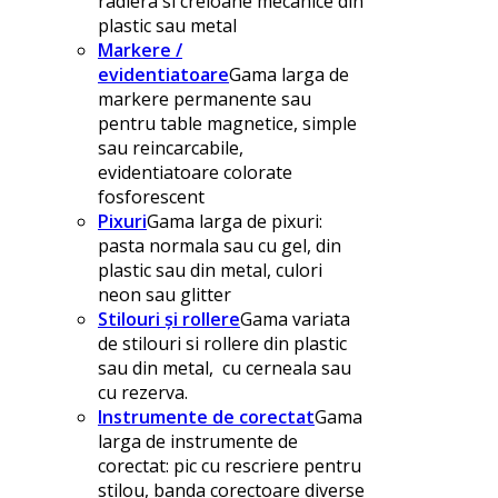
radiera si creioane mecanice din
plastic sau metal
Markere /
evidentiatoare
Gama larga de
markere permanente sau
pentru table magnetice, simple
sau reincarcabile,
evidentiatoare colorate
fosforescent
Pixuri
Gama larga de pixuri:
pasta normala sau cu gel, din
plastic sau din metal, culori
neon sau glitter
Stilouri și rollere
Gama variata
de stilouri si rollere din plastic
sau din metal, cu cerneala sau
cu rezerva.
Instrumente de corectat
Gama
larga de instrumente de
corectat: pic cu rescriere pentru
stilou, banda corectoare diverse