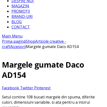
DESPRE NOI
MAGAZIN
PROMOȚII
BRAND-URI
BLOG
CONTACT
Main Menu
Prima pagină
Shop
Articole creative -
craft
Accesorii
Margele gumate Daco AD154
Margele gumate Daco
AD154
Facebook
Twitter
Pinterest
Setul contine 108 bucati margele din spuma, diferite
culori, dimensiuni variabile, si ata pentru a insirui