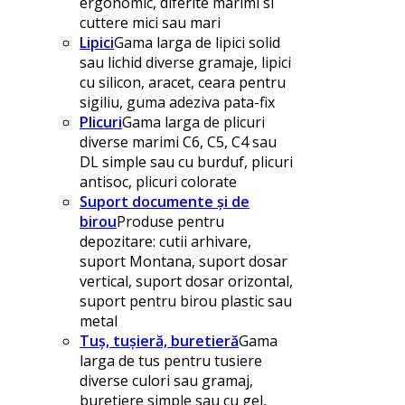
ergonomic, diferite marimi si
cuttere mici sau mari
Lipici
Gama larga de lipici solid
sau lichid diverse gramaje, lipici
cu silicon, aracet, ceara pentru
sigiliu, guma adeziva pata-fix
Plicuri
Gama larga de plicuri
diverse marimi C6, C5, C4 sau
DL simple sau cu burduf, plicuri
antisoc, plicuri colorate
Suport documente și de
birou
Produse pentru
depozitare: cutii arhivare,
suport Montana, suport dosar
vertical, suport dosar orizontal,
suport pentru birou plastic sau
metal
Tuș, tușieră, buretieră
Gama
larga de tus pentru tusiere
diverse culori sau gramaj,
buretiere simple sau cu gel,