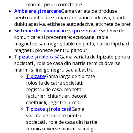
marimi, pixuri corectoare
Ambalare și marcare
Gama variata de produse
pentru ambalare si marcare: banda adeziva, banda
dublu adeziva, etichete autoadezive, etichete de pret
Sisteme de comunicare și prezentare
Sisteme de
comunicare si prezentare: ecusoane, table
magnetice sau negre, table de pluta, hartie flipchart,
magneti, pioneze pentru panouri
Tipizate și role casă
Gama variata de tipizate pentru
societati , role de casa din hartie termica diverse
marimi si indigo negru sau albastru
Tipizate
Gama larga de tipizate
folosite de catre societati:
registru de casa, monetar,
facturier, chitantier, decont
cheltuieli, registre jurnal
Tipizate și role casă
Gama
variata de tipizate pentru
societati , role de casa din hartie
termica diverse marimi si indigo