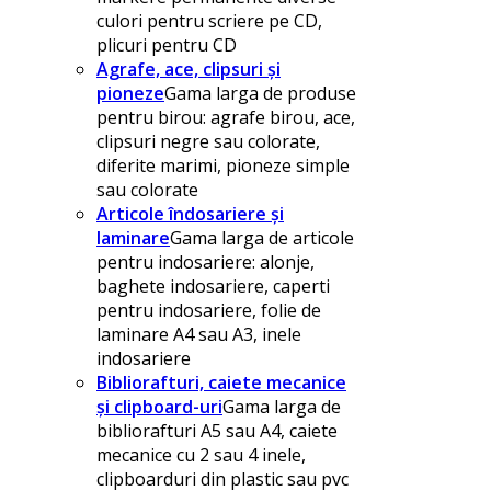
culori pentru scriere pe CD,
plicuri pentru CD
Agrafe, ace, clipsuri și
pioneze
Gama larga de produse
pentru birou: agrafe birou, ace,
clipsuri negre sau colorate,
diferite marimi, pioneze simple
sau colorate
Articole îndosariere și
laminare
Gama larga de articole
pentru indosariere: alonje,
baghete indosariere, caperti
pentru indosariere, folie de
laminare A4 sau A3, inele
indosariere
Bibliorafturi, caiete mecanice
și clipboard-uri
Gama larga de
bibliorafturi A5 sau A4, caiete
mecanice cu 2 sau 4 inele,
clipboarduri din plastic sau pvc