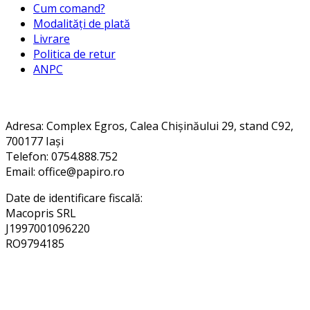
Cum comand?
Modalități de plată
Livrare
Politica de retur
ANPC
Contact
Adresa
: Complex Egros, Calea Chișinăului 29, stand C92,
700177 Iași
Telefon: 0754.888.752
Email: office@papiro.ro
Date de identificare fiscală:
Macopris SRL
J1997001096220
RO9794185