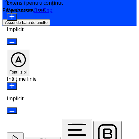
Extensii pentru conținut
Dimensiune font
Propulsat de
OneTap
Ascunde bara de unelte
Implicit
Font lizibil
Înălțime linie
Implicit