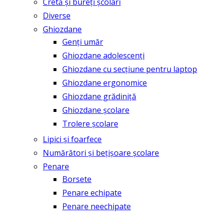
Cretă și bureți școlari
Diverse
Ghiozdane
Genți umăr
Ghiozdane adolescenți
Ghiozdane cu secțiune pentru laptop
Ghiozdane ergonomice
Ghiozdane grădiniță
Ghiozdane școlare
Trolere școlare
Lipici și foarfece
Numărători și bețișoare școlare
Penare
Borsete
Penare echipate
Penare neechipate