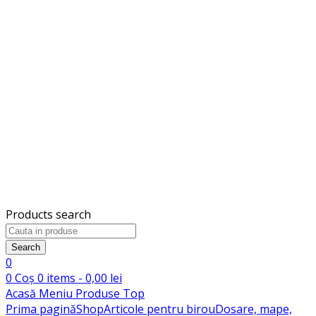
Products search
Search
0
0
Coș
0
items -
0,00
lei
Acasă
Meniu
Produse
Top
Prima pagină
Shop
Articole pentru birou
Dosare, mape,