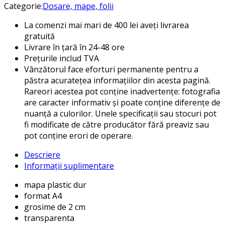
Categorie:
Dosare, mape, folii
La comenzi mai mari de 400 lei aveți livrarea
gratuită
Livrare în țară în 24-48 ore
Prețurile includ TVA
Vânzătorul face eforturi permanente pentru a
păstra acuratețea informațiilor din acesta pagină.
Rareori acestea pot conține inadvertențe: fotografia
are caracter informativ și poate conține diferențe de
nuanță a culorilor. Unele specificații sau stocuri pot
fi modificate de către producător fără preaviz sau
pot conține erori de operare.
Descriere
Informații suplimentare
mapa plastic dur
format A4
grosime de 2 cm
transparenta