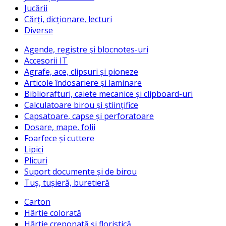
Jucării
Cărți, dicționare, lecturi
Diverse
Agende, registre și blocnotes-uri
Accesorii IT
Agrafe, ace, clipsuri și pioneze
Articole îndosariere și laminare
Bibliorafturi, caiete mecanice și clipboard-uri
Calculatoare birou și științifice
Capsatoare, capse și perforatoare
Dosare, mape, folii
Foarfece și cuttere
Lipici
Plicuri
Suport documente și de birou
Tuș, tușieră, buretieră
Carton
Hârtie colorată
Hârtie creponată și floristică