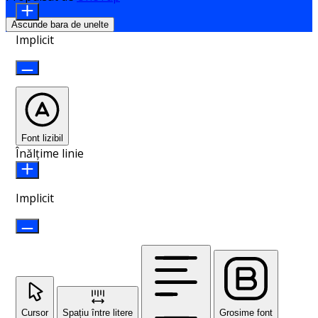
Ascunde bara de unelte
Implicit
Font lizibil
Înălțime linie
Implicit
Cursor
Spațiu între litere
Grosime font