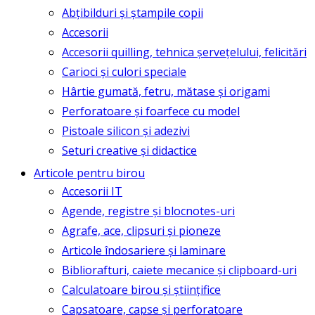
Abțibilduri și ștampile copii
Accesorii
Accesorii quilling, tehnica șervețelului, felicitări
Carioci și culori speciale
Hârtie gumată, fetru, mătase și origami
Perforatoare și foarfece cu model
Pistoale silicon și adezivi
Seturi creative și didactice
Articole pentru birou
Accesorii IT
Agende, registre și blocnotes-uri
Agrafe, ace, clipsuri și pioneze
Articole îndosariere și laminare
Bibliorafturi, caiete mecanice și clipboard-uri
Calculatoare birou și științifice
Capsatoare, capse și perforatoare