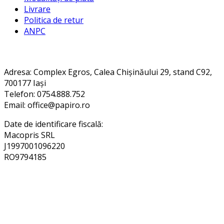
Livrare
Politica de retur
ANPC
Contact
Adresa
: Complex Egros, Calea Chișinăului 29, stand C92,
700177 Iași
Telefon: 0754.888.752
Email: office@papiro.ro
Date de identificare fiscală:
Macopris SRL
J1997001096220
RO9794185