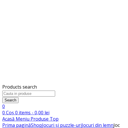
Products search
Search
0
0
Coș
0
items -
0,00
lei
Acasă
Meniu
Produse
Top
Prima pagină
Shop
Jocuri și puzzle-uri
Jocuri din lemn
Joc