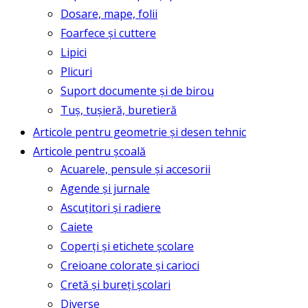
Dosare, mape, folii
Foarfece și cuttere
Lipici
Plicuri
Suport documente și de birou
Tuș, tușieră, buretieră
Articole pentru geometrie și desen tehnic
Articole pentru școală
Acuarele, pensule și accesorii
Agende și jurnale
Ascuțitori și radiere
Caiete
Coperți și etichete școlare
Creioane colorate și carioci
Cretă și bureți școlari
Diverse