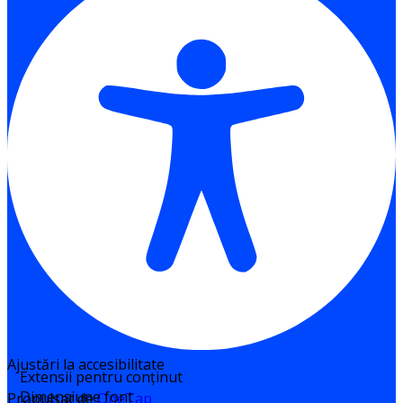
Ajustări la accesibilitate
Extensii pentru conținut
Dimensiune font
Propulsat de
OneTap