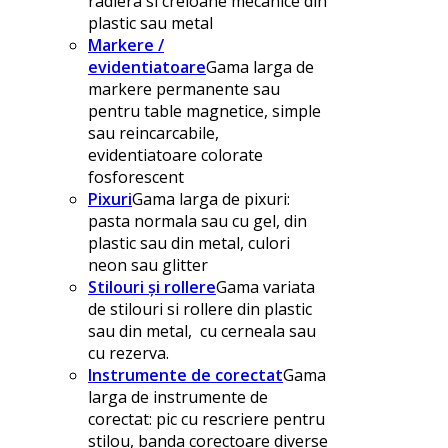
radiera si creioane mecanice din
plastic sau metal
Markere /
evidentiatoare
Gama larga de
markere permanente sau
pentru table magnetice, simple
sau reincarcabile,
evidentiatoare colorate
fosforescent
Pixuri
Gama larga de pixuri:
pasta normala sau cu gel, din
plastic sau din metal, culori
neon sau glitter
Stilouri și rollere
Gama variata
de stilouri si rollere din plastic
sau din metal, cu cerneala sau
cu rezerva.
Instrumente de corectat
Gama
larga de instrumente de
corectat: pic cu rescriere pentru
stilou, banda corectoare diverse