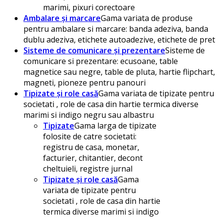
marimi, pixuri corectoare
Ambalare și marcare
Gama variata de produse
pentru ambalare si marcare: banda adeziva, banda
dublu adeziva, etichete autoadezive, etichete de pret
Sisteme de comunicare și prezentare
Sisteme de
comunicare si prezentare: ecusoane, table
magnetice sau negre, table de pluta, hartie flipchart,
magneti, pioneze pentru panouri
Tipizate și role casă
Gama variata de tipizate pentru
societati , role de casa din hartie termica diverse
marimi si indigo negru sau albastru
Tipizate
Gama larga de tipizate
folosite de catre societati:
registru de casa, monetar,
facturier, chitantier, decont
cheltuieli, registre jurnal
Tipizate și role casă
Gama
variata de tipizate pentru
societati , role de casa din hartie
termica diverse marimi si indigo