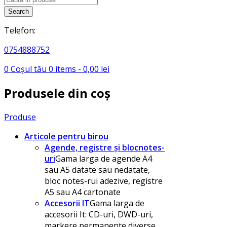
search
Search
Telefon:
0754888752
0
Coșul tău
0
items -
0,00
lei
Produsele din coș
Produse
Articole pentru birou
Agende, registre și blocnotes-
uri
Gama larga de agende A4
sau A5 datate sau nedatate,
bloc notes-rui adezive, registre
A5 sau A4 cartonate
Accesorii IT
Gama larga de
accesorii It: CD-uri, DWD-uri,
markere permanente diverse