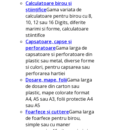
Calculatoare birou și
științifice
Gama variata de
calculatoare pentru birou cu 8,
10, 12 sau 16 Digits, diferite
marimi si forme, calculatoare
stiintifice
Capsatoare, capse și
perforatoare
Gama larga de
capsatoare si perforatoare din
plastic sau metal, diverse forme
si culori, pentru capsarea sau
perforarea hartiei
Dosare, mape, folii
Gama larga
de dosare din carton sau
plastic, mape colorate format
A4, A5 sau A3, folii protectie A4
sau A5
Foarfece și cuttere
Gama larga
de foarfece pentru birou,
simple sau cu maner