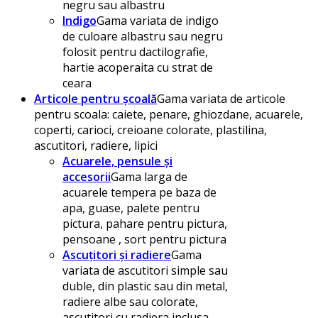
negru sau albastru
Indigo
Gama variata de indigo
de culoare albastru sau negru
folosit pentru dactilografie,
hartie acoperaita cu strat de
ceara
Articole pentru școală
Gama variata de articole
pentru scoala: caiete, penare, ghiozdane, acuarele,
coperti, carioci, creioane colorate, plastilina,
ascutitori, radiere, lipici
Acuarele, pensule și
accesorii
Gama larga de
acuarele tempera pe baza de
apa, guase, palete pentru
pictura, pahare pentru pictura,
pensoane , sort pentru pictura
Ascuțitori și radiere
Gama
variata de ascutitori simple sau
duble, din plastic sau din metal,
radiere albe sau colorate,
ascutitori cu radiera inclusa