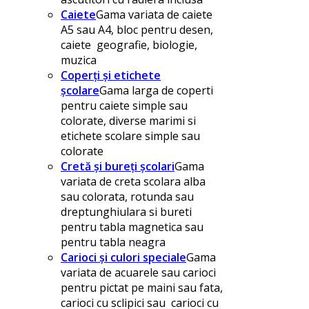
Caiete
Gama variata de caiete
A5 sau A4, bloc pentru desen,
caiete geografie, biologie,
muzica
Coperți și etichete
școlare
Gama larga de coperti
pentru caiete simple sau
colorate, diverse marimi si
etichete scolare simple sau
colorate
Cretă și bureți școlari
Gama
variata de creta scolara alba
sau colorata, rotunda sau
dreptunghiulara si bureti
pentru tabla magnetica sau
pentru tabla neagra
Carioci și culori speciale
Gama
variata de acuarele sau carioci
pentru pictat pe maini sau fata,
carioci cu sclipici sau carioci cu