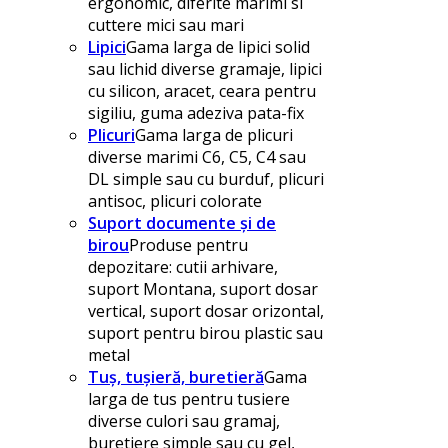
ergonomic, diferite marimi si
cuttere mici sau mari
Lipici
Gama larga de lipici solid
sau lichid diverse gramaje, lipici
cu silicon, aracet, ceara pentru
sigiliu, guma adeziva pata-fix
Plicuri
Gama larga de plicuri
diverse marimi C6, C5, C4 sau
DL simple sau cu burduf, plicuri
antisoc, plicuri colorate
Suport documente și de
birou
Produse pentru
depozitare: cutii arhivare,
suport Montana, suport dosar
vertical, suport dosar orizontal,
suport pentru birou plastic sau
metal
Tuș, tușieră, buretieră
Gama
larga de tus pentru tusiere
diverse culori sau gramaj,
buretiere simple sau cu gel,