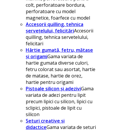
colt, perforatoare bordura,
perforatoare cu model
magnetice, foarfece cu model
Accesorii quilling, tehnica
șervețelului, felicitări
Accesorii
quilling, tehnica servetelului,
felicitari
Hârtie gumată, fetru, mătase
și origami
Gama variata de
hartie gumata diverse culori,
fetru colorat sau asortat, hartie
de matase, hartie de orez,
hartie pentru origami
Pistoale silicon și adezivi
Gama
variata de adezi pentru lipit
precum lipici cu silicon, lipici cu
sclipici, pistoale de lipit cu
silicon
Seturi creative și
didactice
Gama variata de seturi