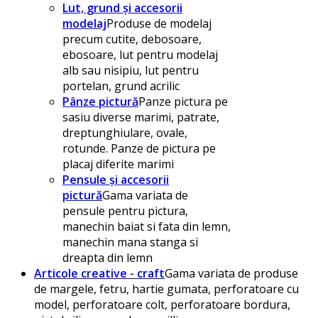
Lut, grund și accesorii
modelaj
Produse de modelaj
precum cutite, debosoare,
ebosoare, lut pentru modelaj
alb sau nisipiu, lut pentru
portelan, grund acrilic
Pânze pictură
Panze pictura pe
sasiu diverse marimi, patrate,
dreptunghiulare, ovale,
rotunde. Panze de pictura pe
placaj diferite marimi
Pensule și accesorii
pictură
Gama variata de
pensule pentru pictura,
manechin baiat si fata din lemn,
manechin mana stanga si
dreapta din lemn
Articole creative - craft
Gama variata de produse
de margele, fetru, hartie gumata, perforatoare cu
model, perforatoare colt, perforatoare bordura,