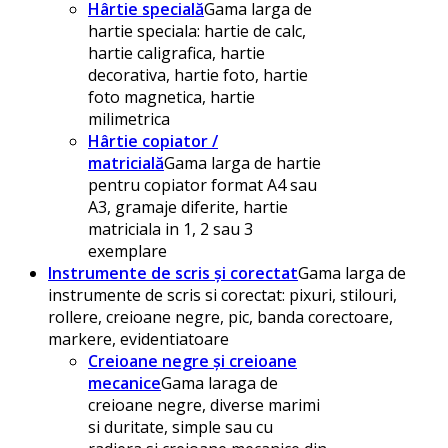
Hârtie specială
Gama larga de
hartie speciala: hartie de calc,
hartie caligrafica, hartie
decorativa, hartie foto, hartie
foto magnetica, hartie
milimetrica
Hârtie copiator /
matricială
Gama larga de hartie
pentru copiator format A4 sau
A3, gramaje diferite, hartie
matriciala in 1, 2 sau 3
exemplare
Instrumente de scris și corectat
Gama larga de
instrumente de scris si corectat: pixuri, stilouri,
rollere, creioane negre, pic, banda corectoare,
markere, evidentiatoare
Creioane negre și creioane
mecanice
Gama laraga de
creioane negre, diverse marimi
si duritate, simple sau cu