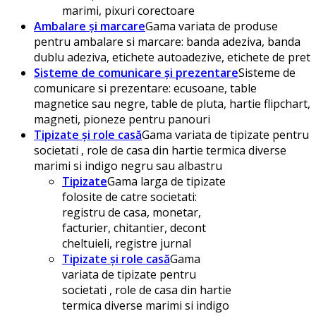
marimi, pixuri corectoare
Ambalare și marcare
Gama variata de produse
pentru ambalare si marcare: banda adeziva, banda
dublu adeziva, etichete autoadezive, etichete de pret
Sisteme de comunicare și prezentare
Sisteme de
comunicare si prezentare: ecusoane, table
magnetice sau negre, table de pluta, hartie flipchart,
magneti, pioneze pentru panouri
Tipizate și role casă
Gama variata de tipizate pentru
societati , role de casa din hartie termica diverse
marimi si indigo negru sau albastru
Tipizate
Gama larga de tipizate
folosite de catre societati:
registru de casa, monetar,
facturier, chitantier, decont
cheltuieli, registre jurnal
Tipizate și role casă
Gama
variata de tipizate pentru
societati , role de casa din hartie
termica diverse marimi si indigo