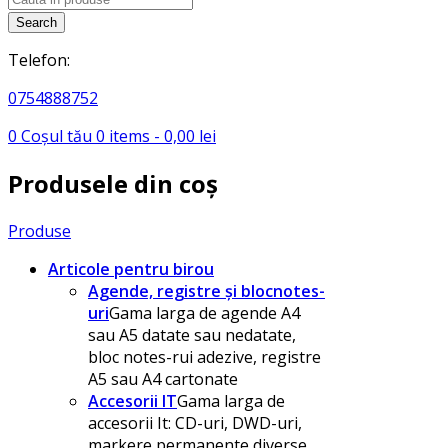
search
Search
Telefon:
0754888752
0
Coșul tău
0
items -
0,00
lei
Produsele din coș
Produse
Articole pentru birou
Agende, registre și blocnotes-
uri
Gama larga de agende A4
sau A5 datate sau nedatate,
bloc notes-rui adezive, registre
A5 sau A4 cartonate
Accesorii IT
Gama larga de
accesorii It: CD-uri, DWD-uri,
markere permanente diverse