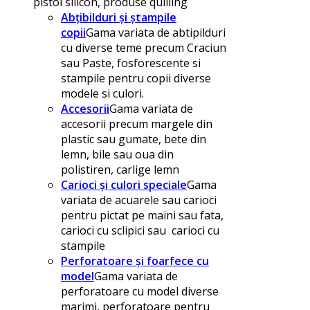
pistol silicon, produse quilling
Abțibilduri și ștampile
copii
Gama variata de abtipilduri
cu diverse teme precum Craciun
sau Paste, fosforescente si
stampile pentru copii diverse
modele si culori.
Accesorii
Gama variata de
accesorii precum margele din
plastic sau gumate, bete din
lemn, bile sau oua din
polistiren, carlige lemn
Carioci și culori speciale
Gama
variata de acuarele sau carioci
pentru pictat pe maini sau fata,
carioci cu sclipici sau carioci cu
stampile
Perforatoare și foarfece cu
model
Gama variata de
perforatoare cu model diverse
marimi, perforatoare pentru