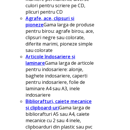
culori pentru scriere pe CD,
plicuri pentru CD
Agrafe, ace, clipsuri și
pioneze
Gama larga de produse
pentru birou: agrafe birou, ace,
clipsuri negre sau colorate,
diferite marimi, pioneze simple
sau colorate
Articole îndosariere și
laminare
Gama larga de articole
pentru indosariere: alonje,
baghete indosariere, caperti
pentru indosariere, folie de
laminare A4 sau A3, inele
indosariere
Bibliorafturi, caiete mecanice
și clipboard-uri
Gama larga de
bibliorafturi A5 sau A4, caiete
mecanice cu 2 sau 4 inele,
clipboarduri din plastic sau pvc