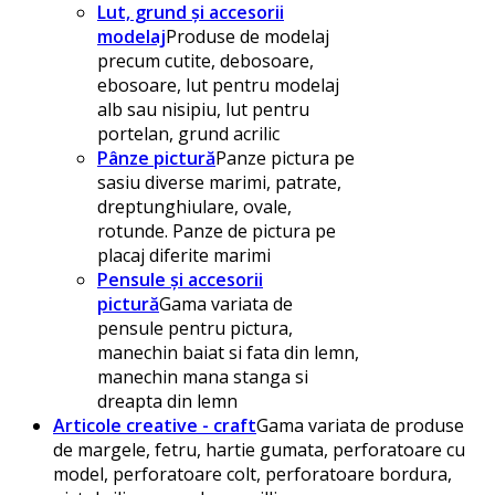
Lut, grund și accesorii
modelaj
Produse de modelaj
precum cutite, debosoare,
ebosoare, lut pentru modelaj
alb sau nisipiu, lut pentru
portelan, grund acrilic
Pânze pictură
Panze pictura pe
sasiu diverse marimi, patrate,
dreptunghiulare, ovale,
rotunde. Panze de pictura pe
placaj diferite marimi
Pensule și accesorii
pictură
Gama variata de
pensule pentru pictura,
manechin baiat si fata din lemn,
manechin mana stanga si
dreapta din lemn
Articole creative - craft
Gama variata de produse
de margele, fetru, hartie gumata, perforatoare cu
model, perforatoare colt, perforatoare bordura,