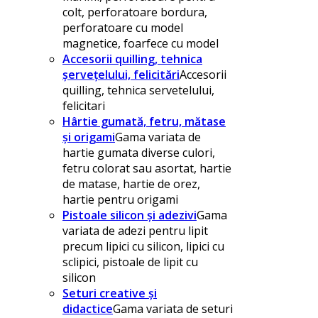
colt, perforatoare bordura,
perforatoare cu model
magnetice, foarfece cu model
Accesorii quilling, tehnica
șervețelului, felicitări
Accesorii
quilling, tehnica servetelului,
felicitari
Hârtie gumată, fetru, mătase
și origami
Gama variata de
hartie gumata diverse culori,
fetru colorat sau asortat, hartie
de matase, hartie de orez,
hartie pentru origami
Pistoale silicon și adezivi
Gama
variata de adezi pentru lipit
precum lipici cu silicon, lipici cu
sclipici, pistoale de lipit cu
silicon
Seturi creative și
didactice
Gama variata de seturi