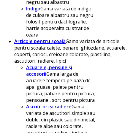
negru sau albastru
Indigo
Gama variata de indigo
de culoare albastru sau negru
folosit pentru dactilografie,
hartie acoperaita cu strat de
ceara
Articole pentru școală
Gama variata de articole
pentru scoala: caiete, penare, ghiozdane, acuarele,
coperti, carioci, creioane colorate, plastilina,
ascutitori, radiere, lipici
Acuarele, pensule și
accesorii
Gama larga de
acuarele tempera pe baza de
apa, guase, palete pentru
pictura, pahare pentru pictura,
pensoane , sort pentru pictura
Ascuțitori și radiere
Gama
variata de ascutitori simple sau
duble, din plastic sau din metal,
radiere albe sau colorate,
ascutitori cu radiera inclusa