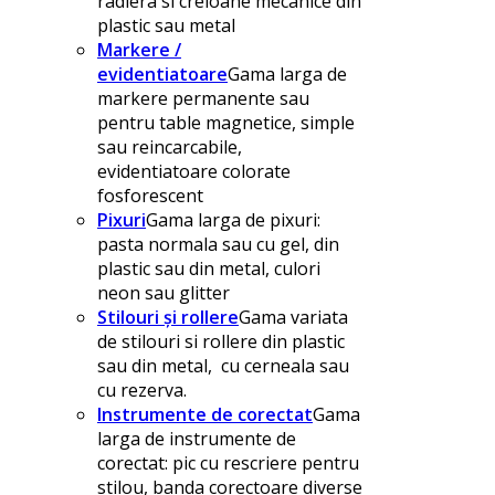
radiera si creioane mecanice din
plastic sau metal
Markere /
evidentiatoare
Gama larga de
markere permanente sau
pentru table magnetice, simple
sau reincarcabile,
evidentiatoare colorate
fosforescent
Pixuri
Gama larga de pixuri:
pasta normala sau cu gel, din
plastic sau din metal, culori
neon sau glitter
Stilouri și rollere
Gama variata
de stilouri si rollere din plastic
sau din metal, cu cerneala sau
cu rezerva.
Instrumente de corectat
Gama
larga de instrumente de
corectat: pic cu rescriere pentru
stilou, banda corectoare diverse