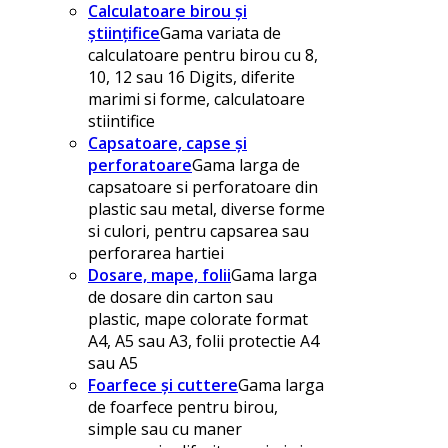
Calculatoare birou și
științifice
Gama variata de
calculatoare pentru birou cu 8,
10, 12 sau 16 Digits, diferite
marimi si forme, calculatoare
stiintifice
Capsatoare, capse și
perforatoare
Gama larga de
capsatoare si perforatoare din
plastic sau metal, diverse forme
si culori, pentru capsarea sau
perforarea hartiei
Dosare, mape, folii
Gama larga
de dosare din carton sau
plastic, mape colorate format
A4, A5 sau A3, folii protectie A4
sau A5
Foarfece și cuttere
Gama larga
de foarfece pentru birou,
simple sau cu maner