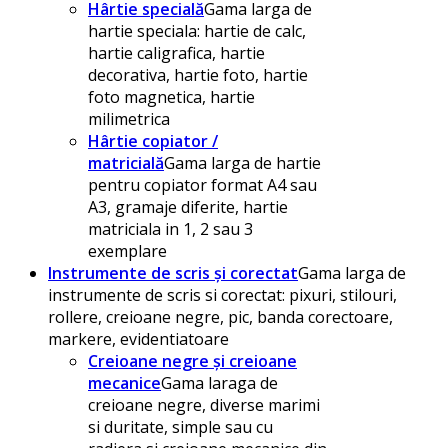
Hârtie specială
Gama larga de
hartie speciala: hartie de calc,
hartie caligrafica, hartie
decorativa, hartie foto, hartie
foto magnetica, hartie
milimetrica
Hârtie copiator /
matricială
Gama larga de hartie
pentru copiator format A4 sau
A3, gramaje diferite, hartie
matriciala in 1, 2 sau 3
exemplare
Instrumente de scris și corectat
Gama larga de
instrumente de scris si corectat: pixuri, stilouri,
rollere, creioane negre, pic, banda corectoare,
markere, evidentiatoare
Creioane negre și creioane
mecanice
Gama laraga de
creioane negre, diverse marimi
si duritate, simple sau cu