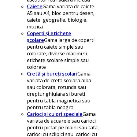
Caiete
Gama variata de caiete
A5 sau A4, bloc pentru desen,
caiete geografie, biologie,
muzica
Coperți și etichete
școlare
Gama larga de coperti
pentru caiete simple sau
colorate, diverse marimi si
etichete scolare simple sau
colorate
Cretă și bureți școlari
Gama
variata de creta scolara alba
sau colorata, rotunda sau
dreptunghiulara si bureti
pentru tabla magnetica sau
pentru tabla neagra
Carioci și culori speciale
Gama
variata de acuarele sau carioci
pentru pictat pe maini sau fata,
carioci cu sclipici sau carioci cu