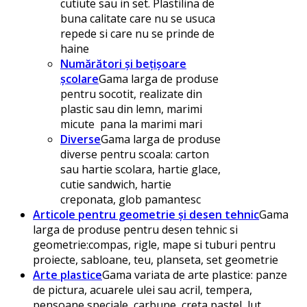
cutiute sau in set. Plastilina de
buna calitate care nu se usuca
repede si care nu se prinde de
haine
Numărători și bețișoare
școlare
Gama larga de produse
pentru socotit, realizate din
plastic sau din lemn, marimi
micute pana la marimi mari
Diverse
Gama larga de produse
diverse pentru scoala: carton
sau hartie scolara, hartie glace,
cutie sandwich, hartie
creponata, glob pamantesc
Articole pentru geometrie și desen tehnic
Gama
larga de produse pentru desen tehnic si
geometrie:compas, rigle, mape si tuburi pentru
proiecte, sabloane, teu, planseta, set geometrie
Arte plastice
Gama variata de arte plastice: panze
de pictura, acuarele ulei sau acril, tempera,
pensoane speciale, carbune, creta pastel, lut