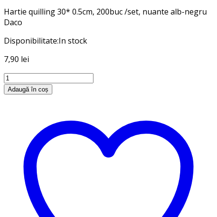
Hartie quilling 30* 0.5cm, 200buc /set, nuante alb-negru
Daco
Disponibilitate:
In stock
7,90
lei
Cantitate
Hartie
Adaugă în coș
quilling
alb/negru,
0.5cm
200/set,
Daco
HR912