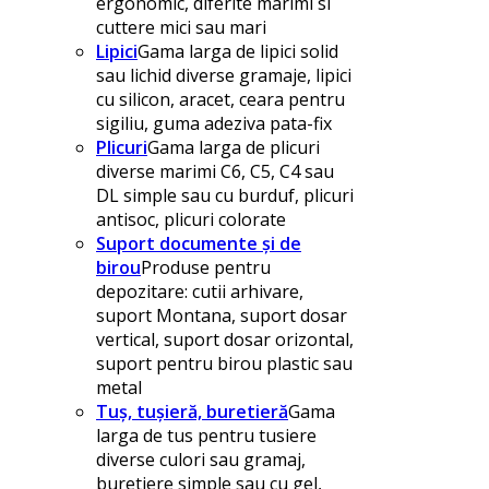
ergonomic, diferite marimi si
cuttere mici sau mari
Lipici
Gama larga de lipici solid
sau lichid diverse gramaje, lipici
cu silicon, aracet, ceara pentru
sigiliu, guma adeziva pata-fix
Plicuri
Gama larga de plicuri
diverse marimi C6, C5, C4 sau
DL simple sau cu burduf, plicuri
antisoc, plicuri colorate
Suport documente și de
birou
Produse pentru
depozitare: cutii arhivare,
suport Montana, suport dosar
vertical, suport dosar orizontal,
suport pentru birou plastic sau
metal
Tuș, tușieră, buretieră
Gama
larga de tus pentru tusiere
diverse culori sau gramaj,
buretiere simple sau cu gel,