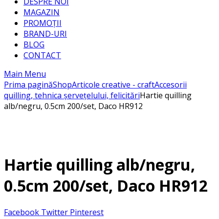
DESPRE NOI
MAGAZIN
PROMOȚII
BRAND-URI
BLOG
CONTACT
Main Menu
Prima pagină
Shop
Articole creative - craft
Accesorii
quilling, tehnica șervețelului, felicitări
Hartie quilling
alb/negru, 0.5cm 200/set, Daco HR912
Hartie quilling alb/negru,
0.5cm 200/set, Daco HR912
Facebook
Twitter
Pinterest