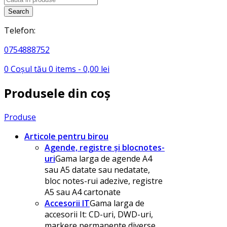
search
Search
Telefon:
0754888752
0
Coșul tău
0
items -
0,00
lei
Produsele din coș
Produse
Articole pentru birou
Agende, registre și blocnotes-
uri
Gama larga de agende A4
sau A5 datate sau nedatate,
bloc notes-rui adezive, registre
A5 sau A4 cartonate
Accesorii IT
Gama larga de
accesorii It: CD-uri, DWD-uri,
markere permanente diverse