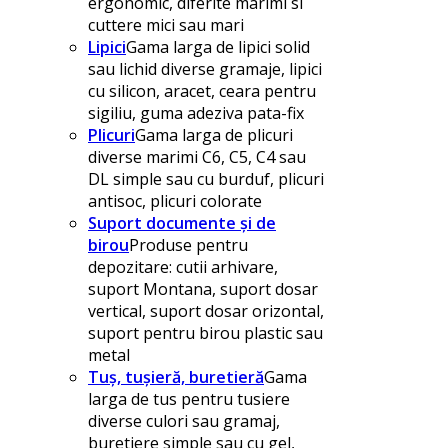
ergonomic, diferite marimi si
cuttere mici sau mari
Lipici
Gama larga de lipici solid
sau lichid diverse gramaje, lipici
cu silicon, aracet, ceara pentru
sigiliu, guma adeziva pata-fix
Plicuri
Gama larga de plicuri
diverse marimi C6, C5, C4 sau
DL simple sau cu burduf, plicuri
antisoc, plicuri colorate
Suport documente și de
birou
Produse pentru
depozitare: cutii arhivare,
suport Montana, suport dosar
vertical, suport dosar orizontal,
suport pentru birou plastic sau
metal
Tuș, tușieră, buretieră
Gama
larga de tus pentru tusiere
diverse culori sau gramaj,
buretiere simple sau cu gel,