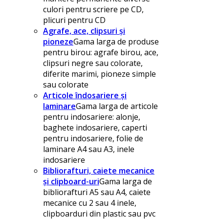
culori pentru scriere pe CD,
plicuri pentru CD
Agrafe, ace, clipsuri și
pioneze
Gama larga de produse
pentru birou: agrafe birou, ace,
clipsuri negre sau colorate,
diferite marimi, pioneze simple
sau colorate
Articole îndosariere și
laminare
Gama larga de articole
pentru indosariere: alonje,
baghete indosariere, caperti
pentru indosariere, folie de
laminare A4 sau A3, inele
indosariere
Bibliorafturi, caiete mecanice
și clipboard-uri
Gama larga de
bibliorafturi A5 sau A4, caiete
mecanice cu 2 sau 4 inele,
clipboarduri din plastic sau pvc