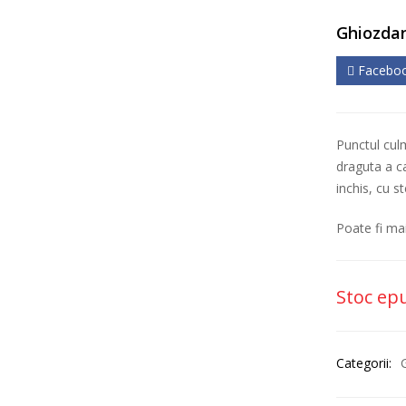
Ghiozdan
Facebo
Punctul culm
draguta a c
inchis, cu s
Poate fi mai
Stoc ep
Categorii: