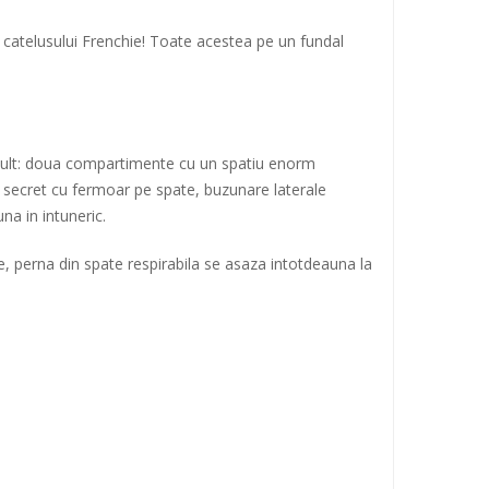
 catelusului Frenchie! Toate acestea pe un fundal
 mult: doua compartimente cu un spatiu enorm
r secret cu fermoar pe spate, buzunare laterale
na in intuneric.
te, perna din spate respirabila se asaza intotdeauna la