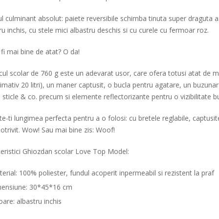
l culminant absolut: paiete reversibile schimba tinuta super draguta a
ru inchis, cu stele mici albastru deschis si cu curele cu fermoar roz.
fi mai bine de atat? O da!
ul scolar de 760 g este un adevarat usor, care ofera totusi atat de
imativ 20 litri), un maner captusit, o bucla pentru agatare, un buzuna
 sticle & co. precum si elemente reflectorizante pentru o vizibilitate bu
e-ti lungimea perfecta pentru a o folosi: cu bretele reglabile, captusi
potrivit. Wow! Sau mai bine zis: Woof!
eristici Ghiozdan scolar Love Top Model:
erial: 100% poliester, fundul acoperit inpermeabil si rezistent la praf
mensiune: 30*45*16 cm
oare: albastru inchis