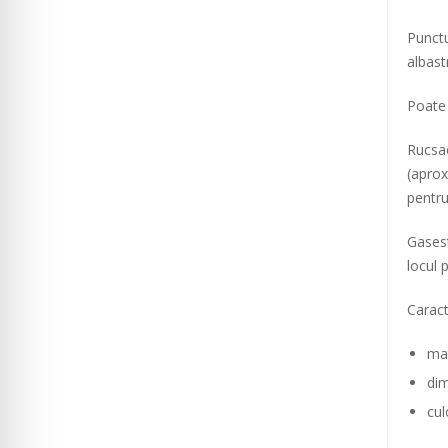
Punctu
albast
Poate 
Rucsac
(aprox
pentru
Gasest
locul 
Caract
mat
di
cul