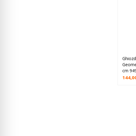
Ghiozd
Geomet
cm 94
144,0