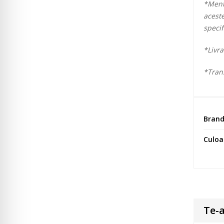
*Ment
aceste
specif
*Livra
*Trans
Bran
Culoa
Te-a