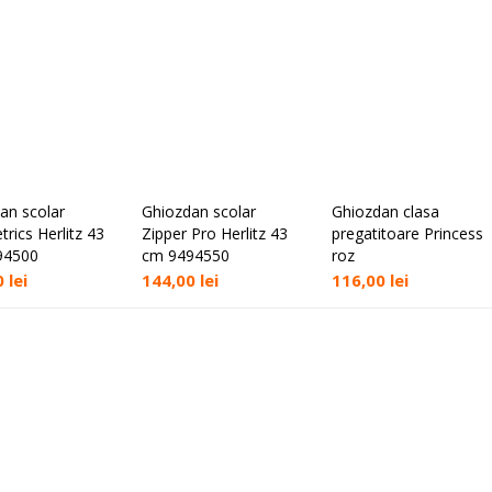
an scolar
Ghiozdan scolar
Ghiozdan clasa
Adaugă în coș
Adaugă în coș
Adaugă în coș
rics Herlitz 43
Zipper Pro Herlitz 43
pregatitoare Princess
94500
cm 9494550
roz
0
lei
144,00
lei
116,00
lei