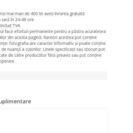
i mai mari de 400 lei aveți livrarea gratuită
n țară în 24-48 ore
 includ TVA
ul face eforturi permanente pentru a păstra acuratețea
iilor din acesta pagină. Rareori acestea pot conține
ențe: fotografia are caracter informativ și poate conține
 de nuanță a culorilor. Unele specificații sau stocuri pot
icate de către producător fără preaviz sau pot conține
 operare.
suplimentare