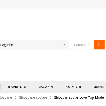
Products
search
DESPRE NOI
MAGAZIN
PROMOȚII
BRAND-
iozdane
Ghiozdane școlare
Ghiozdan scolar Love Top Model