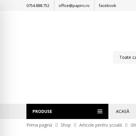
0754.888.752
office@papiro.ro
facebook
PRODUSE
ACASĂ
Prima pagină
Shop
Articole pentru școală
Gh