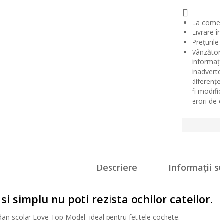
La comenz
Livrare î
Prețurile
Vânzător
informaț
inadvert
diferențe
fi modif
erori de
Descriere
Informații 
si simplu nu poti rezista ochilor cateilor.
an scolar Love Top Model ideal pentru fetitele cochete.