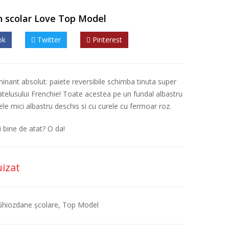
 scolar Love Top Model
ok
Twitter
Pinterest
inant absolut: paiete reversibile schimba tinuta super
atelusului Frenchie! Toate acestea pe un fundal albastru
tele mici albastru deschis si cu curele cu fermoar roz.
 bine de atat? O da!
uizat
Ghiozdane școlare
,
Top Model