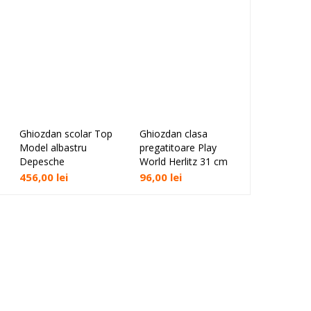
Ghiozdan scolar Top
Ghiozdan clasa
Ghiozdan c
Adaugă în coș
Adaugă în coș
Ada
Model albastru
pregatitoare Play
pregatitoar
Depesche
World Herlitz 31 cm
fighters He
456,00
lei
96,00
lei
96,00
lei