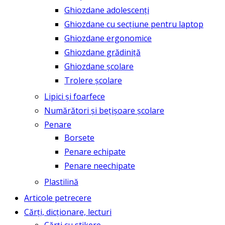
Ghiozdane adolescenți
Ghiozdane cu secțiune pentru laptop
Ghiozdane ergonomice
Ghiozdane grădiniță
Ghiozdane școlare
Trolere școlare
Lipici și foarfece
Numărători și bețișoare școlare
Penare
Borsete
Penare echipate
Penare neechipate
Plastilină
Articole petrecere
Cărți, dicționare, lecturi