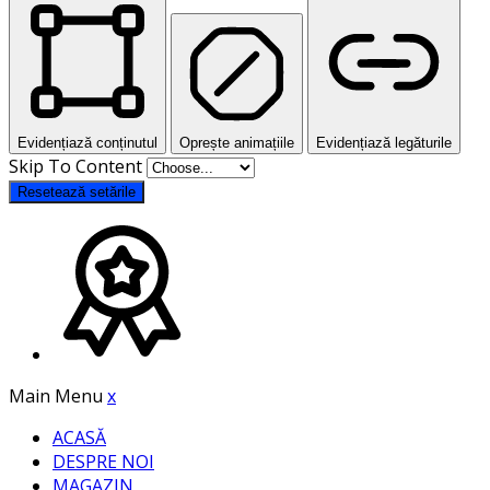
Evidențiază conținutul
Oprește animațiile
Evidențiază legăturile
Skip To Content
Resetează setările
Main Menu
x
ACASĂ
DESPRE NOI
MAGAZIN