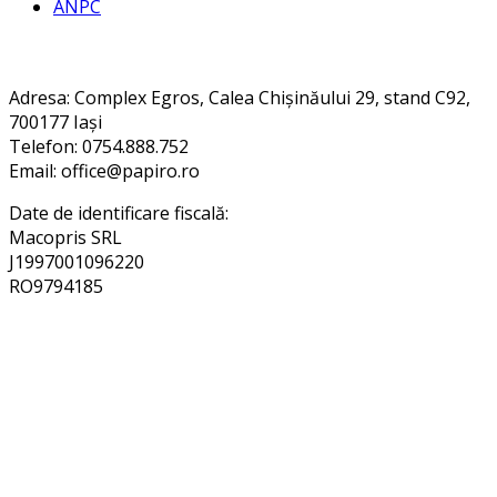
ANPC
Contact
Adresa
: Complex Egros, Calea Chișinăului 29, stand C92,
700177 Iași
Telefon: 0754.888.752
Email: office@papiro.ro
Date de identificare fiscală:
Macopris SRL
J1997001096220
RO9794185