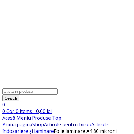
Products
search
Search
0
0
Coș
0
items -
0,00
lei
Acasă
Meniu
Produse
Top
Prima pagină
Shop
Articole pentru birou
Articole
îndosariere și laminare
Folie laminare A4 80 microni