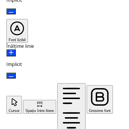
Font lizibil
Înălțime linie
Implicit
Cursor
Spațiu între litere
Grosime font