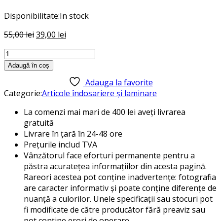
Disponibilitate:
In stock
Prețul
Prețul
55,00
lei
39,00
lei
inițial
curent
Cantitate
a
este:
Folie
fost:
39,00 lei.
Adaugă în coș
laminare
55,00 lei.
Adauga la favorite
A4
Categorie:
Articole îndosariere și laminare
80
microni
La comenzi mai mari de 400 lei aveți livrarea
100/top
gratuită
Daco
Livrare în țară în 24-48 ore
FO480
Prețurile includ TVA
Vânzătorul face eforturi permanente pentru a
păstra acuratețea informațiilor din acesta pagină.
Rareori acestea pot conține inadvertențe: fotografia
are caracter informativ și poate conține diferențe de
nuanță a culorilor. Unele specificații sau stocuri pot
fi modificate de către producător fără preaviz sau
pot conține erori de operare.