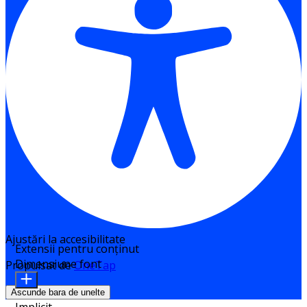
Ajustări la accesibilitate
Extensii pentru conținut
Dimensiune font
Propulsat de
OneTap
Ascunde bara de unelte
Implicit