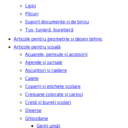
Lipici
Plicuri
Suport documente și de birou
Tuș, tușieră, buretieră
Articole pentru geometrie și desen tehnic
Articole pentru școală
Acuarele, pensule și accesorii
Agende și jurnale
Ascuțitori și radiere
Caiete
Coperți și etichete școlare
Creioane colorate și carioci
Cretă și bureți școlari
Diverse
Ghiozdane
Genți umăr