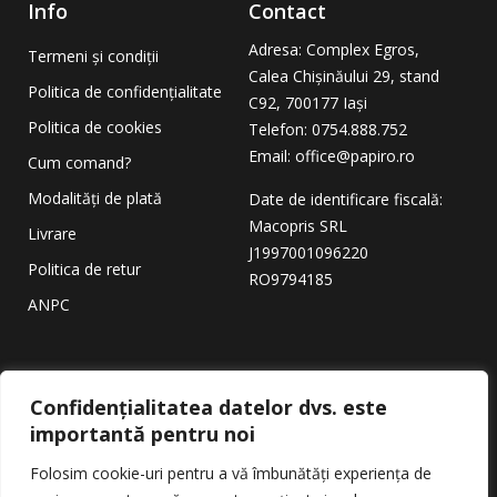
Info
Contact
Adresa
: Complex Egros,
Termeni și condiții
Calea Chișinăului 29, stand
Politica de confidențialitate
C92, 700177 Iași
Politica de cookies
Telefon: 0754.888.752
Email: office@papiro.ro
Cum comand?
Modalități de plată
Date de identificare fiscală:
Macopris SRL
Livrare
J1997001096220
Politica de retur
RO9794185
ANPC
Copyright © 2026
PAPIRO
.
Confidențialitatea datelor dvs. este
Toate drepturile rezervate.
importantă pentru noi
Folosim cookie-uri pentru a vă îmbunătăți experiența de