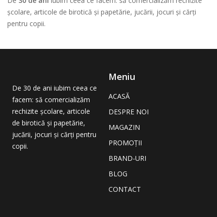
De
30 de ani
iubim ceea ce facem: să comercializăm rechizite
școlare, articole de birotică și papetărie, jucării, jocuri și cărți
pentru copii.
Meniu
De 30 de ani iubim ceea ce
ACASĂ
facem: să comercializăm
rechizite școlare, articole
DESPRE NOI
de birotică și papetărie,
MAGAZIN
jucării, jocuri și cărți pentru
PROMOȚII
copii.
BRAND-URI
BLOG
CONTACT