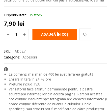
Setul contine 30 de bucati flori din pasla autoadeziva, roz si lila
Disponibilitate:
In stock
7,90
lei
ADAUGĂ ÎN COȘ
SKU:
AD027
Categorie:
Accesorii
La comenzi mai mari de 400 lei aveți livrarea gratuită
Livrare în țară în 24-48 ore
Prețurile includ TVA
Vânzătorul face eforturi permanente pentru a păstra
acuratețea informațiilor din acesta pagină. Rareori acestea
pot conține inadvertențe: fotografia are caracter informativ și
poate conține diferențe de nuanță a culorilor. Unele
specificații sau stocuri pot fi modificate de către producător