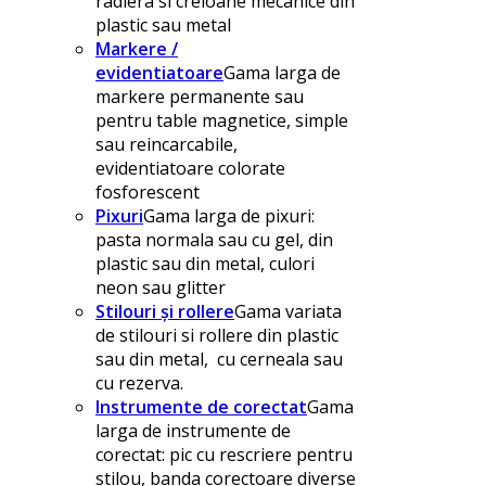
radiera si creioane mecanice din
plastic sau metal
Markere /
evidentiatoare
Gama larga de
markere permanente sau
pentru table magnetice, simple
sau reincarcabile,
evidentiatoare colorate
fosforescent
Pixuri
Gama larga de pixuri:
pasta normala sau cu gel, din
plastic sau din metal, culori
neon sau glitter
Stilouri și rollere
Gama variata
de stilouri si rollere din plastic
sau din metal, cu cerneala sau
cu rezerva.
Instrumente de corectat
Gama
larga de instrumente de
corectat: pic cu rescriere pentru
stilou, banda corectoare diverse