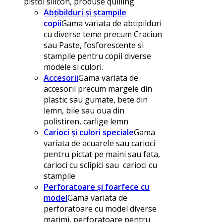
pistol silicon, produse quilling
Abțibilduri și ștampile
copii
Gama variata de abtipilduri
cu diverse teme precum Craciun
sau Paste, fosforescente si
stampile pentru copii diverse
modele si culori.
Accesorii
Gama variata de
accesorii precum margele din
plastic sau gumate, bete din
lemn, bile sau oua din
polistiren, carlige lemn
Carioci și culori speciale
Gama
variata de acuarele sau carioci
pentru pictat pe maini sau fata,
carioci cu sclipici sau carioci cu
stampile
Perforatoare și foarfece cu
model
Gama variata de
perforatoare cu model diverse
marimi, perforatoare pentru