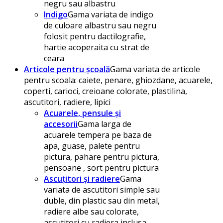
negru sau albastru
Indigo
Gama variata de indigo
de culoare albastru sau negru
folosit pentru dactilografie,
hartie acoperaita cu strat de
ceara
Articole pentru școală
Gama variata de articole
pentru scoala: caiete, penare, ghiozdane, acuarele,
coperti, carioci, creioane colorate, plastilina,
ascutitori, radiere, lipici
Acuarele, pensule și
accesorii
Gama larga de
acuarele tempera pe baza de
apa, guase, palete pentru
pictura, pahare pentru pictura,
pensoane , sort pentru pictura
Ascuțitori și radiere
Gama
variata de ascutitori simple sau
duble, din plastic sau din metal,
radiere albe sau colorate,
ascutitori cu radiera inclusa