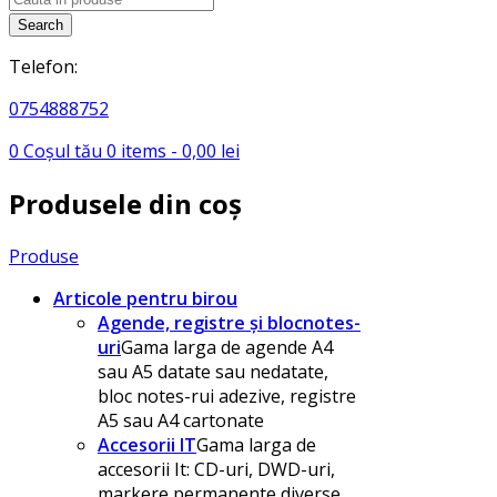
search
Search
Telefon:
0754888752
0
Coșul tău
0
items -
0,00
lei
Produsele din coș
Produse
Articole pentru birou
Agende, registre și blocnotes-
uri
Gama larga de agende A4
sau A5 datate sau nedatate,
bloc notes-rui adezive, registre
A5 sau A4 cartonate
Accesorii IT
Gama larga de
accesorii It: CD-uri, DWD-uri,
markere permanente diverse