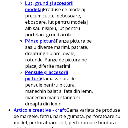
Lut, grund și accesorii
modelaj
Produse de modelaj
precum cutite, debosoare,
ebosoare, lut pentru modelaj
alb sau nisipiu, lut pentru
portelan, grund acrilic
Pânze pictură
Panze pictura pe
sasiu diverse marimi, patrate,
dreptunghiulare, ovale,
rotunde. Panze de pictura pe
placaj diferite marimi
Pensule și accesorii
pictură
Gama variata de
pensule pentru pictura,
manechin baiat si fata din lemn,
manechin mana stanga si
dreapta din lemn
Articole creative - craft
Gama variata de produse
de margele, fetru, hartie gumata, perforatoare cu
model, perforatoare colt, perforatoare bordura,