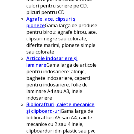
culori pentru scriere pe CD,
plicuri pentru CD
Agrafe, ace, clipsuri și
pioneze
Gama larga de produse
pentru birou: agrafe birou, ace,
clipsuri negre sau colorate,
diferite marimi, pioneze simple
sau colorate
Articole îndosariere și
laminare
Gama larga de articole
pentru indosariere: alonje,
baghete indosariere, caperti
pentru indosariere, folie de
laminare A4 sau A3, inele
indosariere
Bibliorafturi, caiete mecanice
și clipboard-uri
Gama larga de
bibliorafturi A5 sau A4, caiete
mecanice cu 2 sau 4 inele,
clipboarduri din plastic sau pvc