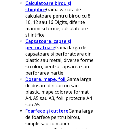
Calculatoare birou și
științifice
Gama variata de
calculatoare pentru birou cu 8,
10, 12 sau 16 Digits, diferite
marimi si forme, calculatoare
stiintifice
Capsatoare, capse și
perforatoare
Gama larga de
capsatoare si perforatoare din
plastic sau metal, diverse forme
si culori, pentru capsarea sau
perforarea hartiei
Dosare, mape, folii
Gama larga
de dosare din carton sau
plastic, mape colorate format
A4, A5 sau A3, folii protectie A4
sau A5
Foarfece și cuttere
Gama larga
de foarfece pentru birou,
simple sau cu maner