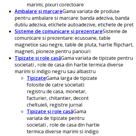
marimi, pixuri corectoare
Ambalare și marcare
Gama variata de produse
pentru ambalare si marcare: banda adeziva, banda
dublu adeziva, etichete autoadezive, etichete de pret
Sisteme de comunicare și prezentare
Sisteme de
comunicare si prezentare: ecusoane, table
magnetice sau negre, table de pluta, hartie flipchart,
magneti, pioneze pentru panouri
Tipizate și role casă
Gama variata de tipizate pentru
societati , role de casa din hartie termica diverse
marimi si indigo negru sau albastru
Tipizate
Gama larga de tipizate
folosite de catre societati:
registru de casa, monetar,
facturier, chitantier, decont
cheltuieli, registre jurnal
Tipizate și role casă
Gama
variata de tipizate pentru
societati , role de casa din hartie
termica diverse marimi si indigo