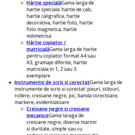
Hârtie specială
Gama larga de
hartie speciala: hartie de calc,
hartie caligrafica, hartie
decorativa, hartie foto, hartie
foto magnetica, hartie
milimetrica
Hârtie copiator /
matricială
Gama larga de hartie
pentru copiator format A4 sau
A3, gramaje diferite, hartie
matriciala in 1, 2 sau 3
exemplare
Instrumente de scris și corectat
Gama larga de
instrumente de scris si corectat: pixuri, stilouri,
rollere, creioane negre, pic, banda corectoare,
markere, evidentiatoare
Creioane negre și creioane
mecanice
Gama laraga de
creioane negre, diverse marimi
si duritate, simple sau cu