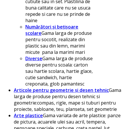
cutiute sau in set. Plastilina de
buna calitate care nu se usuca
repede si care nu se prinde de
haine
Numărători și bețișoare
școlare
Gama larga de produse
pentru socotit, realizate din
plastic sau din lemn, marimi
micute pana la marimi mari
Diverse
Gama larga de produse
diverse pentru scoala: carton
sau hartie scolara, hartie glace,
cutie sandwich, hartie
creponata, glob pamantesc
Articole pentru geometrie și desen tehnic
Gama
larga de produse pentru desen tehnic si
geometrie:compas, rigle, mape si tuburi pentru
proiecte, sabloane, teu, planseta, set geometrie
Arte plastice
Gama variata de arte plastice: panze
de pictura, acuarele ulei sau acril, tempera,
pensoane speciale, carbune, creta pastel, lut