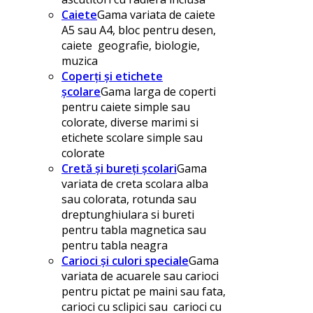
Caiete
Gama variata de caiete
A5 sau A4, bloc pentru desen,
caiete geografie, biologie,
muzica
Coperți și etichete
școlare
Gama larga de coperti
pentru caiete simple sau
colorate, diverse marimi si
etichete scolare simple sau
colorate
Cretă și bureți școlari
Gama
variata de creta scolara alba
sau colorata, rotunda sau
dreptunghiulara si bureti
pentru tabla magnetica sau
pentru tabla neagra
Carioci și culori speciale
Gama
variata de acuarele sau carioci
pentru pictat pe maini sau fata,
carioci cu sclipici sau carioci cu