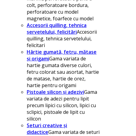
colt, perforatoare bordura,
perforatoare cu model
magnetice, foarfece cu model
Accesorii quilling, tehnica
șervețelului, felicitări
Accesorii
quilling, tehnica servetelului,
felicitari
Hârtie gumată, fetru, mătase
și origami
Gama variata de
hartie gumata diverse culori,
fetru colorat sau asortat, hartie
de matase, hartie de orez,
hartie pentru origami
Pistoale silicon și adezivi
Gama
variata de adezi pentru lipit
precum lipici cu silicon, lipici cu
sclipici, pistoale de lipit cu
silicon
Seturi creative și
didactice
Gama variata de seturi