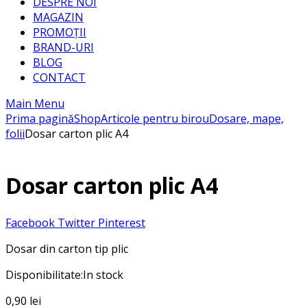
DESPRE NOI
MAGAZIN
PROMOȚII
BRAND-URI
BLOG
CONTACT
Main Menu
Prima pagină
Shop
Articole pentru birou
Dosare, mape,
folii
Dosar carton plic A4
Dosar carton plic A4
Facebook
Twitter
Pinterest
Dosar din carton tip plic
Disponibilitate:
In stock
0,90
lei