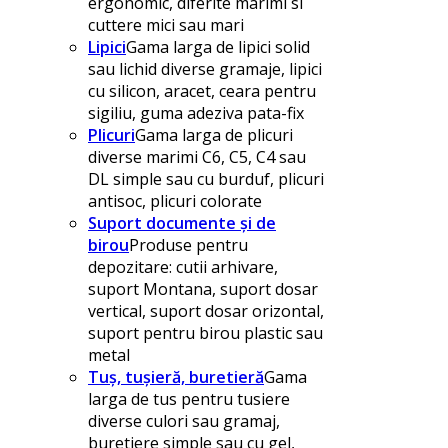
ergonomic, diferite marimi si
cuttere mici sau mari
Lipici
Gama larga de lipici solid
sau lichid diverse gramaje, lipici
cu silicon, aracet, ceara pentru
sigiliu, guma adeziva pata-fix
Plicuri
Gama larga de plicuri
diverse marimi C6, C5, C4 sau
DL simple sau cu burduf, plicuri
antisoc, plicuri colorate
Suport documente și de
birou
Produse pentru
depozitare: cutii arhivare,
suport Montana, suport dosar
vertical, suport dosar orizontal,
suport pentru birou plastic sau
metal
Tuș, tușieră, buretieră
Gama
larga de tus pentru tusiere
diverse culori sau gramaj,
buretiere simple sau cu gel,