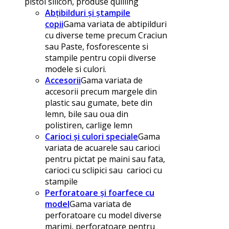
pistol silicon, produse quilling
Abțibilduri și ștampile
copii
Gama variata de abtipilduri
cu diverse teme precum Craciun
sau Paste, fosforescente si
stampile pentru copii diverse
modele si culori.
Accesorii
Gama variata de
accesorii precum margele din
plastic sau gumate, bete din
lemn, bile sau oua din
polistiren, carlige lemn
Carioci și culori speciale
Gama
variata de acuarele sau carioci
pentru pictat pe maini sau fata,
carioci cu sclipici sau carioci cu
stampile
Perforatoare și foarfece cu
model
Gama variata de
perforatoare cu model diverse
marimi, perforatoare pentru