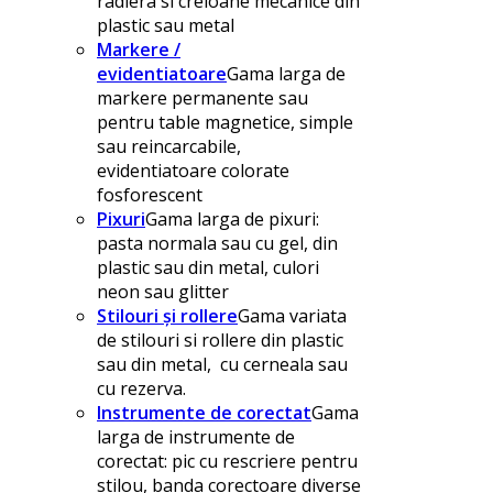
radiera si creioane mecanice din
plastic sau metal
Markere /
evidentiatoare
Gama larga de
markere permanente sau
pentru table magnetice, simple
sau reincarcabile,
evidentiatoare colorate
fosforescent
Pixuri
Gama larga de pixuri:
pasta normala sau cu gel, din
plastic sau din metal, culori
neon sau glitter
Stilouri și rollere
Gama variata
de stilouri si rollere din plastic
sau din metal, cu cerneala sau
cu rezerva.
Instrumente de corectat
Gama
larga de instrumente de
corectat: pic cu rescriere pentru
stilou, banda corectoare diverse