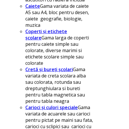
Caiete
Gama variata de caiete
A5 sau A4, bloc pentru desen,
caiete geografie, biologie,
muzica
Coperți și etichete
școlare
Gama larga de coperti
pentru caiete simple sau
colorate, diverse marimi si
etichete scolare simple sau
colorate
Cretă și bureți școlari
Gama
variata de creta scolara alba
sau colorata, rotunda sau
dreptunghiulara si bureti
pentru tabla magnetica sau
pentru tabla neagra
Carioci și culori speciale
Gama
variata de acuarele sau carioci
pentru pictat pe maini sau fata,
carioci cu sclipici sau carioci cu