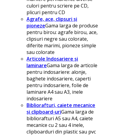
culori pentru scriere pe CD,
plicuri pentru CD
Agrafe, ace, clipsuri și
pioneze
Gama larga de produse
pentru birou: agrafe birou, ace,
clipsuri negre sau colorate,
diferite marimi, pioneze simple
sau colorate
Articole îndosariere și
laminare
Gama larga de articole
pentru indosariere: alonje,
baghete indosariere, caperti
pentru indosariere, folie de
laminare A4 sau A3, inele
indosariere
Bibliorafturi, caiete mecanice
și clipboard-uri
Gama larga de
bibliorafturi A5 sau A4, caiete
mecanice cu 2 sau 4 inele,
clipboarduri din plastic sau pvc