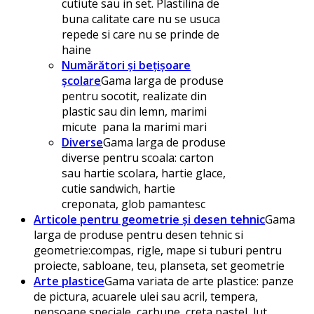
cutiute sau in set. Plastilina de
buna calitate care nu se usuca
repede si care nu se prinde de
haine
Numărători și bețișoare
școlare
Gama larga de produse
pentru socotit, realizate din
plastic sau din lemn, marimi
micute pana la marimi mari
Diverse
Gama larga de produse
diverse pentru scoala: carton
sau hartie scolara, hartie glace,
cutie sandwich, hartie
creponata, glob pamantesc
Articole pentru geometrie și desen tehnic
Gama
larga de produse pentru desen tehnic si
geometrie:compas, rigle, mape si tuburi pentru
proiecte, sabloane, teu, planseta, set geometrie
Arte plastice
Gama variata de arte plastice: panze
de pictura, acuarele ulei sau acril, tempera,
pensoane speciale, carbune, creta pastel, lut