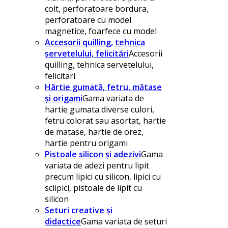
colt, perforatoare bordura,
perforatoare cu model
magnetice, foarfece cu model
Accesorii quilling, tehnica
șervețelului, felicitări
Accesorii
quilling, tehnica servetelului,
felicitari
Hârtie gumată, fetru, mătase
și origami
Gama variata de
hartie gumata diverse culori,
fetru colorat sau asortat, hartie
de matase, hartie de orez,
hartie pentru origami
Pistoale silicon și adezivi
Gama
variata de adezi pentru lipit
precum lipici cu silicon, lipici cu
sclipici, pistoale de lipit cu
silicon
Seturi creative și
didactice
Gama variata de seturi