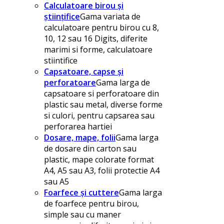
Calculatoare birou și
științifice
Gama variata de
calculatoare pentru birou cu 8,
10, 12 sau 16 Digits, diferite
marimi si forme, calculatoare
stiintifice
Capsatoare, capse și
perforatoare
Gama larga de
capsatoare si perforatoare din
plastic sau metal, diverse forme
si culori, pentru capsarea sau
perforarea hartiei
Dosare, mape, folii
Gama larga
de dosare din carton sau
plastic, mape colorate format
A4, A5 sau A3, folii protectie A4
sau A5
Foarfece și cuttere
Gama larga
de foarfece pentru birou,
simple sau cu maner