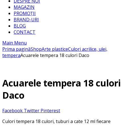
DESPRE NOI
MAGAZIN
PROMOȚII
BRAND-URI
BLOG
CONTACT
Main Menu
Prima pagină
Shop
Arte plastice
Culori acrilice, ulei,
tempera
Acuarele tempera 18 culori Daco
Acuarele tempera 18 culori
Daco
Facebook
Twitter
Pinterest
Culori tempera 18 culori, tuburi a cate 12 ml fiecare