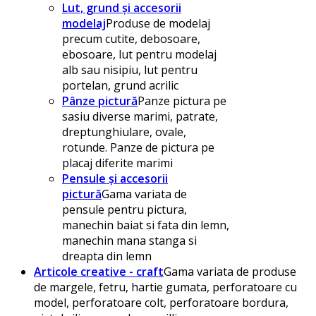
Lut, grund și accesorii
modelaj
Produse de modelaj
precum cutite, debosoare,
ebosoare, lut pentru modelaj
alb sau nisipiu, lut pentru
portelan, grund acrilic
Pânze pictură
Panze pictura pe
sasiu diverse marimi, patrate,
dreptunghiulare, ovale,
rotunde. Panze de pictura pe
placaj diferite marimi
Pensule și accesorii
pictură
Gama variata de
pensule pentru pictura,
manechin baiat si fata din lemn,
manechin mana stanga si
dreapta din lemn
Articole creative - craft
Gama variata de produse
de margele, fetru, hartie gumata, perforatoare cu
model, perforatoare colt, perforatoare bordura,