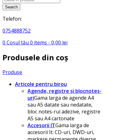
search
Search
Telefon:
0754888752
0
Coșul tău
0
items -
0,00
lei
Produsele din coș
Produse
Articole pentru birou
Agende, registre și blocnotes-
uri
Gama larga de agende A4
sau A5 datate sau nedatate,
bloc notes-rui adezive, registre
A5 sau A4 cartonate
Accesorii IT
Gama larga de
accesorii It: CD-uri, DWD-uri,
markere permanente diverse