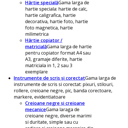
Hârtie specială
Gama larga de
hartie speciala: hartie de calc,
hartie caligrafica, hartie
decorativa, hartie foto, hartie
foto magnetica, hartie
milimetrica
Hârtie copiator /
matricială
Gama larga de hartie
pentru copiator format A4 sau
A3, gramaje diferite, hartie
matriciala in 1, 2 sau 3
exemplare
Instrumente de scris și corectat
Gama larga de
instrumente de scris si corectat: pixuri, stilouri,
rollere, creioane negre, pic, banda corectoare,
markere, evidentiatoare
Creioane negre și creioane
mecanice
Gama laraga de
creioane negre, diverse marimi
si duritate, simple sau cu