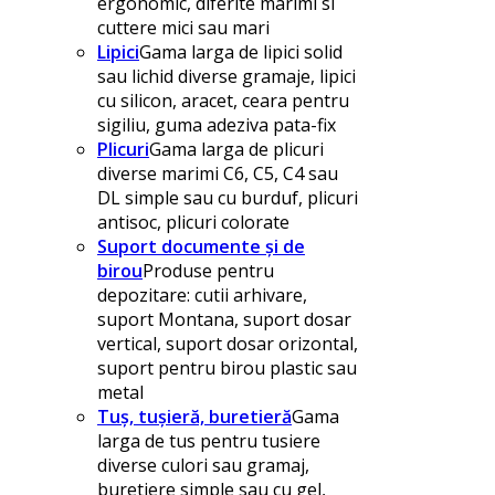
ergonomic, diferite marimi si
cuttere mici sau mari
Lipici
Gama larga de lipici solid
sau lichid diverse gramaje, lipici
cu silicon, aracet, ceara pentru
sigiliu, guma adeziva pata-fix
Plicuri
Gama larga de plicuri
diverse marimi C6, C5, C4 sau
DL simple sau cu burduf, plicuri
antisoc, plicuri colorate
Suport documente și de
birou
Produse pentru
depozitare: cutii arhivare,
suport Montana, suport dosar
vertical, suport dosar orizontal,
suport pentru birou plastic sau
metal
Tuș, tușieră, buretieră
Gama
larga de tus pentru tusiere
diverse culori sau gramaj,
buretiere simple sau cu gel,