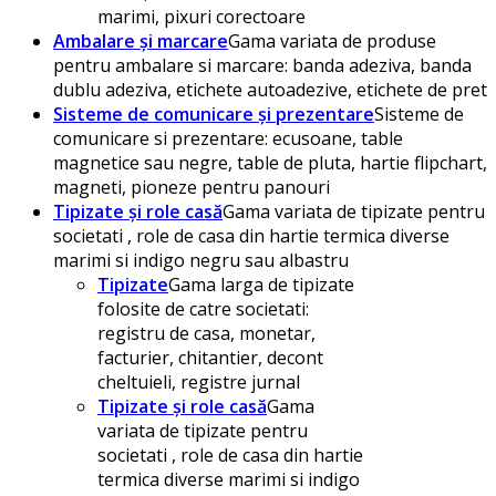
marimi, pixuri corectoare
Ambalare și marcare
Gama variata de produse
pentru ambalare si marcare: banda adeziva, banda
dublu adeziva, etichete autoadezive, etichete de pret
Sisteme de comunicare și prezentare
Sisteme de
comunicare si prezentare: ecusoane, table
magnetice sau negre, table de pluta, hartie flipchart,
magneti, pioneze pentru panouri
Tipizate și role casă
Gama variata de tipizate pentru
societati , role de casa din hartie termica diverse
marimi si indigo negru sau albastru
Tipizate
Gama larga de tipizate
folosite de catre societati:
registru de casa, monetar,
facturier, chitantier, decont
cheltuieli, registre jurnal
Tipizate și role casă
Gama
variata de tipizate pentru
societati , role de casa din hartie
termica diverse marimi si indigo