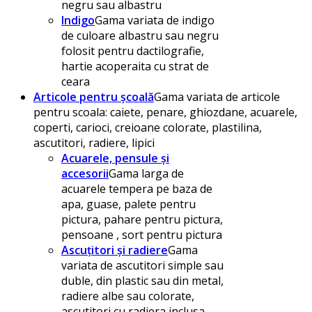
negru sau albastru
Indigo
Gama variata de indigo
de culoare albastru sau negru
folosit pentru dactilografie,
hartie acoperaita cu strat de
ceara
Articole pentru școală
Gama variata de articole
pentru scoala: caiete, penare, ghiozdane, acuarele,
coperti, carioci, creioane colorate, plastilina,
ascutitori, radiere, lipici
Acuarele, pensule și
accesorii
Gama larga de
acuarele tempera pe baza de
apa, guase, palete pentru
pictura, pahare pentru pictura,
pensoane , sort pentru pictura
Ascuțitori și radiere
Gama
variata de ascutitori simple sau
duble, din plastic sau din metal,
radiere albe sau colorate,
ascutitori cu radiera inclusa