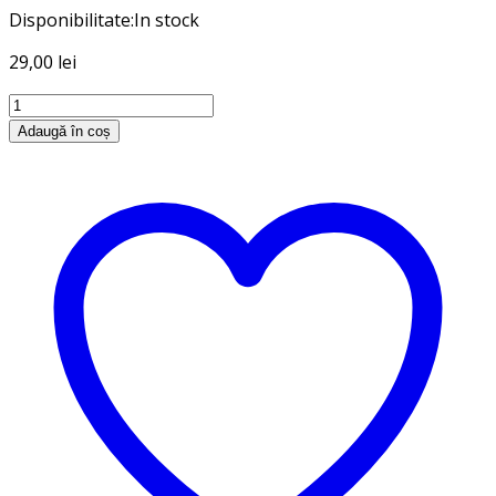
Disponibilitate:
In stock
29,00
lei
Cantitate
Acuarele
Adaugă în coș
tempera
18
culori
Daco