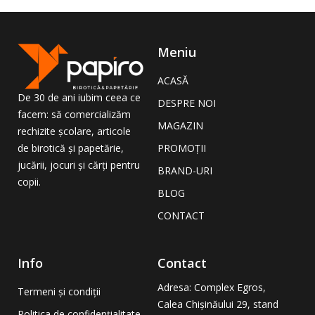
Meniu
ACASĂ
De 30 de ani iubim ceea ce
DESPRE NOI
facem: să comercializăm
MAGAZIN
rechizite școlare, articole
PROMOȚII
de birotică și papetărie,
jucării, jocuri și cărți pentru
BRAND-URI
copii.
BLOG
CONTACT
Info
Contact
Adresa
: Complex Egros,
Termeni și condiții
Calea Chișinăului 29, stand
Politica de confidențialitate