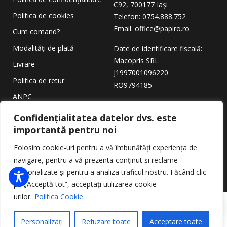
C92, 700177 Iași
Politica de cookies
Telefon: 0754.888.752
Email: office@papiro.ro
Cum comand?
Modalități de plată
Date de identificare fiscală:
Macopris SRL
Livrare
J1997001096220
Politica de retur
RO9794185
ANPC
Confidențialitatea datelor dvs. este
importantă pentru noi
Copyright © 2026
PAPIRO
.
Toate drepturile rezervate.
Folosim cookie-uri pentru a vă îmbunătăți experiența de
navigare, pentru a vă prezenta conținut și reclame
personalizate și pentru a analiza traficul nostru. Făcând clic
pe „Acceptă tot”, acceptați utilizarea cookie-
urilor.
Politica Cookie
Personalizați
Refuzare toate
Acceptare toate