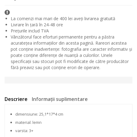
La comenzi mai mari de 400 lei aveți livrarea gratuită
Livrare în țară în 24-48 ore
Prețurile includ TVA
Vânzătorul face eforturi permanente pentru a păstra
acuratețea informațiilor din acesta pagină. Rareori acestea
pot conține inadvertențe: fotografia are caracter informativ și
poate conține diferențe de nuanță a culorilor. Unele
specificații sau stocuri pot fi modificate de către producător
fără preaviz sau pot conține erori de operare.
Descriere
Informații suplimentare
dimensiune: 25,1*17*4 cm
material: lemn
varsta: 3+