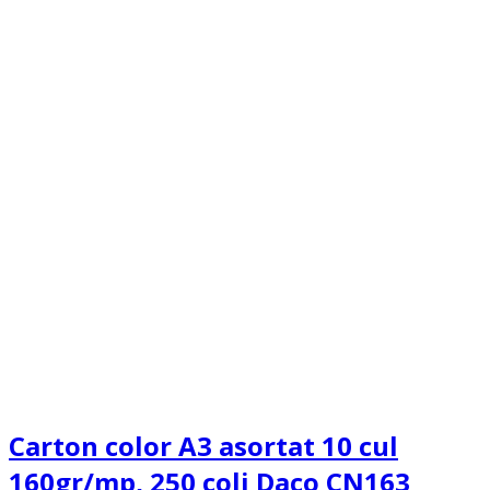
Carton color A3 asortat 10 cul
160gr/mp, 250 coli Daco CN163