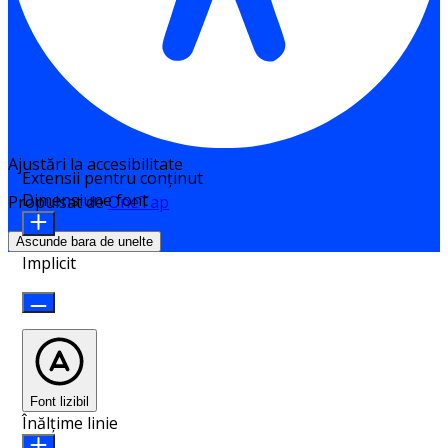
Ajustări la accesibilitate
Extensii pentru conținut
Dimensiune font
Propulsat de
OneTap
Ascunde bara de unelte
Implicit
Font lizibil
Înălțime linie