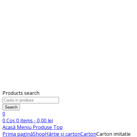
Products search
Search
0
0
Coș
0
items -
0,00
lei
Acasă
Meniu
Produse
Top
Prima pagină
Shop
Hârtie și carton
Carton
Carton imitatie