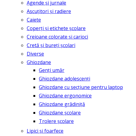
Agende și jurnale
Ascuțitori și radiere
Caiete
Coperți și etichete școlare
Creioane colorate și carioci
Cretă și bureți școlari
Diverse
Ghiozdane
Genți umăr
Ghiozdane adolescenți
Ghiozdane cu secțiune pentru laptop
Ghiozdane ergonomice
Ghiozdane grădiniță
Ghiozdane școlare
Trolere școlare
Lipici și foarfece