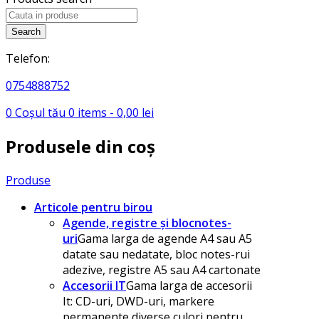
Search
Telefon:
0754888752
0
Coșul tău
0
items -
0,00
lei
Produsele din coș
Produse
Articole pentru birou
Agende, registre și blocnotes-
uri
Gama larga de agende A4 sau A5
datate sau nedatate, bloc notes-rui
adezive, registre A5 sau A4 cartonate
Accesorii IT
Gama larga de accesorii
It: CD-uri, DWD-uri, markere
permanente diverse culori pentru