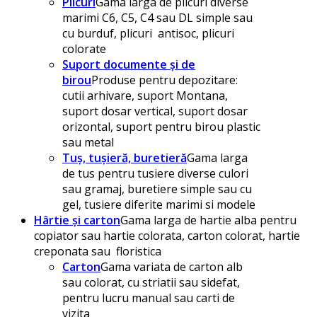
Plicuri
Gama larga de plicuri diverse
marimi C6, C5, C4 sau DL simple sau
cu burduf, plicuri antisoc, plicuri
colorate
Suport documente și de
birou
Produse pentru depozitare:
cutii arhivare, suport Montana,
suport dosar vertical, suport dosar
orizontal, suport pentru birou plastic
sau metal
Tuș, tușieră, buretieră
Gama larga
de tus pentru tusiere diverse culori
sau gramaj, buretiere simple sau cu
gel, tusiere diferite marimi si modele
Hârtie și carton
Gama larga de hartie alba pentru
copiator sau hartie colorata, carton colorat, hartie
creponata sau floristica
Carton
Gama variata de carton alb
sau colorat, cu striatii sau sidefat,
pentru lucru manual sau carti de
vizita