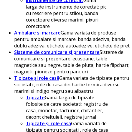
Instrumente de corectat
Gama
larga de instrumente de corectat: pic
cu rescriere pentru stilou, banda
corectoare diverse marimi, pixuri
corectoare
Ambalare și marcare
Gama variata de produse
pentru ambalare si marcare: banda adeziva, banda
dublu adeziva, etichete autoadezive, etichete de pret
Sisteme de comunicare și prezentare
Sisteme de
comunicare si prezentare: ecusoane, table
magnetice sau negre, table de pluta, hartie flipchart,
magneti, pioneze pentru panouri
Tipizate și role casă
Gama variata de tipizate pentru
societati , role de casa din hartie termica diverse
marimi si indigo negru sau albastru
Tipizate
Gama larga de tipizate
folosite de catre societati: registru de
casa, monetar, facturier, chitantier,
decont cheltuieli, registre jurnal
Tipizate și role casă
Gama variata de
tipizate pentru societati , role de casa