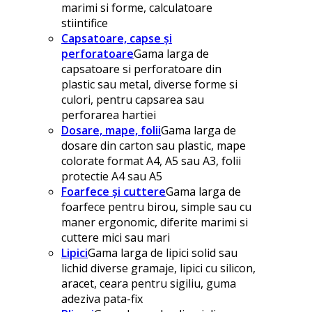
marimi si forme, calculatoare
stiintifice
Capsatoare, capse și
perforatoare
Gama larga de
capsatoare si perforatoare din
plastic sau metal, diverse forme si
culori, pentru capsarea sau
perforarea hartiei
Dosare, mape, folii
Gama larga de
dosare din carton sau plastic, mape
colorate format A4, A5 sau A3, folii
protectie A4 sau A5
Foarfece și cuttere
Gama larga de
foarfece pentru birou, simple sau cu
maner ergonomic, diferite marimi si
cuttere mici sau mari
Lipici
Gama larga de lipici solid sau
lichid diverse gramaje, lipici cu silicon,
aracet, ceara pentru sigiliu, guma
adeziva pata-fix