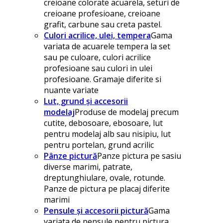
creioane colorate acuarela, seturi de
creioane profesioane, creioane
grafit, carbune sau creta pastel.
Culori acrilice, ulei, tempera
Gama
variata de acuarele tempera la set
sau pe culoare, culori acrilice
profesioane sau culori in ulei
profesioane. Gramaje diferite si
nuante variate
Lut, grund și accesorii
modelaj
Produse de modelaj precum
cutite, debosoare, ebosoare, lut
pentru modelaj alb sau nisipiu, lut
pentru portelan, grund acrilic
Pânze pictură
Panze pictura pe sasiu
diverse marimi, patrate,
dreptunghiulare, ovale, rotunde.
Panze de pictura pe placaj diferite
marimi
Pensule și accesorii pictură
Gama
variata de pensule pentru pictura,