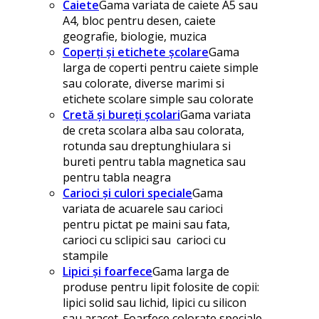
Caiete
Gama variata de caiete A5 sau
A4, bloc pentru desen, caiete
geografie, biologie, muzica
Coperți și etichete școlare
Gama
larga de coperti pentru caiete simple
sau colorate, diverse marimi si
etichete scolare simple sau colorate
Cretă și bureți școlari
Gama variata
de creta scolara alba sau colorata,
rotunda sau dreptunghiulara si
bureti pentru tabla magnetica sau
pentru tabla neagra
Carioci și culori speciale
Gama
variata de acuarele sau carioci
pentru pictat pe maini sau fata,
carioci cu sclipici sau carioci cu
stampile
Lipici și foarfece
Gama larga de
produse pentru lipit folosite de copii:
lipici solid sau lichid, lipici cu silicon
sau aracet. Foarfece colorate speciale