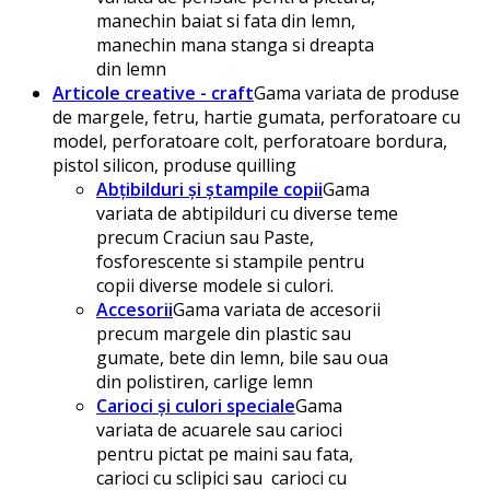
manechin baiat si fata din lemn,
manechin mana stanga si dreapta
din lemn
Articole creative - craft
Gama variata de produse
de margele, fetru, hartie gumata, perforatoare cu
model, perforatoare colt, perforatoare bordura,
pistol silicon, produse quilling
Abțibilduri și ștampile copii
Gama
variata de abtipilduri cu diverse teme
precum Craciun sau Paste,
fosforescente si stampile pentru
copii diverse modele si culori.
Accesorii
Gama variata de accesorii
precum margele din plastic sau
gumate, bete din lemn, bile sau oua
din polistiren, carlige lemn
Carioci și culori speciale
Gama
variata de acuarele sau carioci
pentru pictat pe maini sau fata,
carioci cu sclipici sau carioci cu