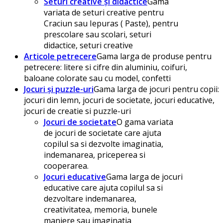
Seturi creative și didactice
Gama
variata de seturi creative pentru
Craciun sau Iepuras ( Paste), pentru
prescolare sau scolari, seturi
didactice, seturi creative
Articole petrecere
Gama larga de produse pentru
petrecere: litere si cifre din aluminiu, coifuri,
baloane colorate sau cu model, confetti
Jocuri și puzzle-uri
Gama larga de jocuri pentru copii:
jocuri din lemn, jocuri de societate, jocuri educative,
jocuri de creatie si puzzle-uri
Jocuri de societate
O gama variata
de jocuri de societate care ajuta
copilul sa si dezvolte imaginatia,
indemanarea, priceperea si
cooperarea.
Jocuri educative
Gama larga de jocuri
educative care ajuta copilul sa si
dezvoltare indemanarea,
creativitatea, memoria, bunele
maniere sau imaginatia