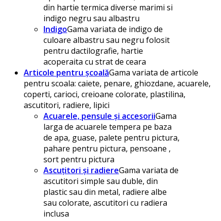
din hartie termica diverse marimi si
indigo negru sau albastru
Indigo
Gama variata de indigo de
culoare albastru sau negru folosit
pentru dactilografie, hartie
acoperaita cu strat de ceara
Articole pentru școală
Gama variata de articole
pentru scoala: caiete, penare, ghiozdane, acuarele,
coperti, carioci, creioane colorate, plastilina,
ascutitori, radiere, lipici
Acuarele, pensule și accesorii
Gama
larga de acuarele tempera pe baza
de apa, guase, palete pentru pictura,
pahare pentru pictura, pensoane ,
sort pentru pictura
Ascuțitori și radiere
Gama variata de
ascutitori simple sau duble, din
plastic sau din metal, radiere albe
sau colorate, ascutitori cu radiera
inclusa