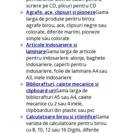
scriere pe CD, plicuri pentru CD
Agrafe, ace, clipsuri și pioneze
Gama
larga de produse pentru birou:
agrafe birou, ace, clipsuri negre sau
colorate, diferite marimi, pioneze
simple sau colorate
Articole îndosariere și
laminare
Gama larga de articole
pentru indosariere: alonje, baghete
indosariere, caperti pentru
indosariere, folie de laminare A4 sau
A3, inele indosariere
Bibliorafturi, caiete mecanice și
clipboard-uri
Gama larga de
bibliorafturi A5 sau A4, caiete
mecanice cu 2 sau 4 inele,
clipboarduri din plastic sau pvc
Calculatoare birou și științifice
Gama
variata de calculatoare pentru birou
cu 8, 10, 12 sau 16 Digits, diferite