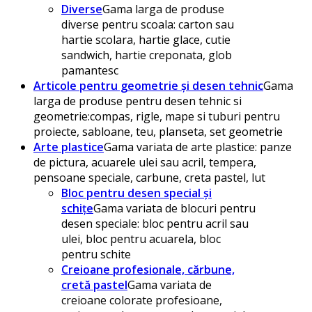
Diverse
Gama larga de produse
diverse pentru scoala: carton sau
hartie scolara, hartie glace, cutie
sandwich, hartie creponata, glob
pamantesc
Articole pentru geometrie și desen tehnic
Gama
larga de produse pentru desen tehnic si
geometrie:compas, rigle, mape si tuburi pentru
proiecte, sabloane, teu, planseta, set geometrie
Arte plastice
Gama variata de arte plastice: panze
de pictura, acuarele ulei sau acril, tempera,
pensoane speciale, carbune, creta pastel, lut
Bloc pentru desen special și
schițe
Gama variata de blocuri pentru
desen speciale: bloc pentru acril sau
ulei, bloc pentru acuarela, bloc
pentru schite
Creioane profesionale, cărbune,
cretă pastel
Gama variata de
creioane colorate profesioane,