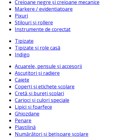
Creioane negre și creioane mecanice
Markere / evidentiatoare
Pixuri
Stilouri și rollere
Instrumente de corectat
Tipizate
Tipizate și role casă
Indigo
Acuarele, pensule și accesorii
Ascuțitori și radiere
Caiete
Coperți și etichete școlare
Cretă și bureți școlari
Carioci și culori speciale
Lipici și foarfece
Ghiozdane
Penare
Plastilină
Numărători și bețișoare școlare