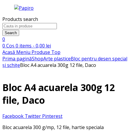
Products search
Search
0
0
Coș
0
items -
0,00
lei
Acasă
Meniu
Produse
Top
Prima pagină
Shop
Arte plastice
Bloc pentru desen special
și schițe
Bloc A4 acuarela 300g 12 file, Daco
Bloc A4 acuarela 300g 12
file, Daco
Facebook
Twitter
Pinterest
Bloc acuarela 300 g/mp, 12 file, hartie speciala