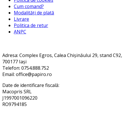
Politica de cookies
Cum comand?
Modalități de plată
Livrare
Politica de retur
ANPC
Contact
Adresa
: Complex Egros, Calea Chișinăului 29, stand C92,
700177 Iași
Telefon: 0754.888.752
Email: office@papiro.ro
Date de identificare fiscală:
Macopris SRL
J1997001096220
RO9794185