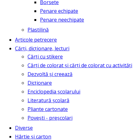
Borsete
Penare echipate
Penare neechipate
Plastilină
Articole petrecere
Cărți, dicționare, lecturi
Cărți cu stikere
Cărți de colorat și cărți de colorat cu activități
Dezvoltă și creează
Dicționare
Enciclopedia școlarului
Literatură școlară
Pliante cartonate
Povești - preșcolari
Diverse
Hârtie și carton