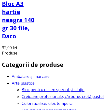
Bloc A3
hartie
neagra 140
gr 30 file,
Daco
32,00
lei
Produse
Categorii de produse
Ambalare și marcare
Arte plastice
Bloc pentru desen special și schițe
Creioane profesionale, cărbune, cretă pastel
Culori acrilice, ulei, tempera