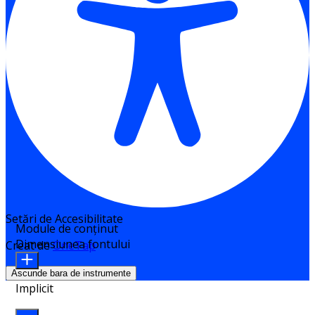
Setări de Accesibilitate
Module de conținut
Dimensiunea fontului
Creat de
OneTap
Ascunde bara de instrumente
Implicit