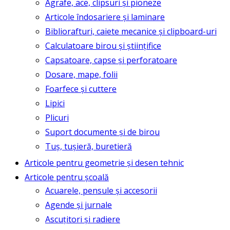
Agrafe, ace, clipsuri și pioneze
Articole îndosariere și laminare
Bibliorafturi, caiete mecanice și clipboard-uri
Calculatoare birou și științifice
Capsatoare, capse și perforatoare
Dosare, mape, folii
Foarfece și cuttere
Lipici
Plicuri
Suport documente și de birou
Tuș, tușieră, buretieră
Articole pentru geometrie și desen tehnic
Articole pentru școală
Acuarele, pensule și accesorii
Agende și jurnale
Ascuțitori și radiere