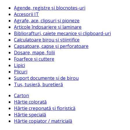
Agende, registre și blocnotes-uri
Accesorii IT
Agrafe, ace, clipsuri și pioneze
Articole îndosariere și laminare
Bibliorafturi, caiete mecanice și clipboard-uri
Calculatoare birou și științifice
Capsatoare, capse și perforatoare
Dosare, mape, folii
Foarfece și cuttere
Lipici
Plicuri
Suport documente și de birou
Tuș, tușieră, buretieră
Carton
Hârtie colorată
Hârtie creponată și floristică
Hârtie specială
Hârtie copiator / matricială