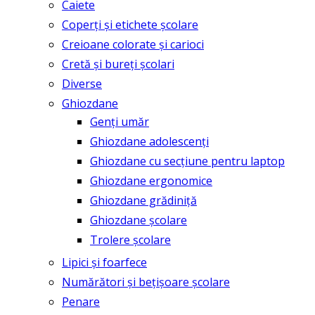
Caiete
Coperți și etichete școlare
Creioane colorate și carioci
Cretă și bureți școlari
Diverse
Ghiozdane
Genți umăr
Ghiozdane adolescenți
Ghiozdane cu secțiune pentru laptop
Ghiozdane ergonomice
Ghiozdane grădiniță
Ghiozdane școlare
Trolere școlare
Lipici și foarfece
Numărători și bețișoare școlare
Penare