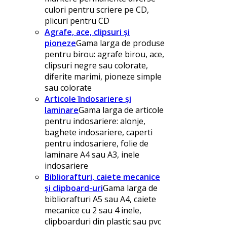
culori pentru scriere pe CD,
plicuri pentru CD
Agrafe, ace, clipsuri și
pioneze
Gama larga de produse
pentru birou: agrafe birou, ace,
clipsuri negre sau colorate,
diferite marimi, pioneze simple
sau colorate
Articole îndosariere și
laminare
Gama larga de articole
pentru indosariere: alonje,
baghete indosariere, caperti
pentru indosariere, folie de
laminare A4 sau A3, inele
indosariere
Bibliorafturi, caiete mecanice
și clipboard-uri
Gama larga de
bibliorafturi A5 sau A4, caiete
mecanice cu 2 sau 4 inele,
clipboarduri din plastic sau pvc