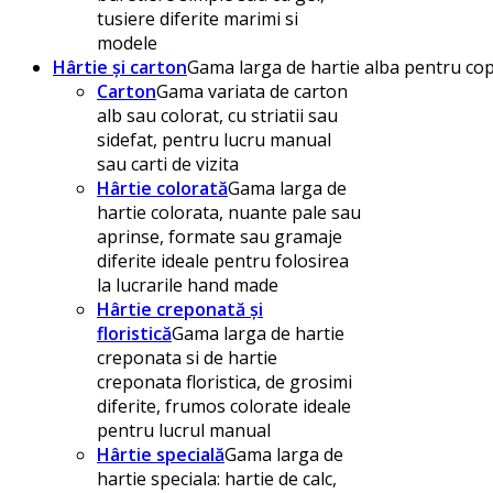
tusiere diferite marimi si
modele
Hârtie și carton
Gama larga de hartie alba pentru copi
Carton
Gama variata de carton
alb sau colorat, cu striatii sau
sidefat, pentru lucru manual
sau carti de vizita
Hârtie colorată
Gama larga de
hartie colorata, nuante pale sau
aprinse, formate sau gramaje
diferite ideale pentru folosirea
la lucrarile hand made
Hârtie creponată și
floristică
Gama larga de hartie
creponata si de hartie
creponata floristica, de grosimi
diferite, frumos colorate ideale
pentru lucrul manual
Hârtie specială
Gama larga de
hartie speciala: hartie de calc,