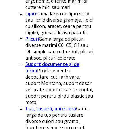
ergonomic, diferite marimi si
cuttere mici sau mari
Lipici
Gama larga de lipici solid
sau lichid diverse gramaje, lipici
cu silicon, aracet, ceara pentru
sigiliu, guma adeziva pata-fix
Plicuri
Gama larga de plicuri
diverse marimi C6, C5, C4 sau
DL simple sau cu burduf, plicuri
antisoc, plicuri colorate
Suport documente și de
birou
Produse pentru
depozitare: cutii arhivare,
suport Montana, suport dosar
vertical, suport dosar orizontal,
suport pentru birou plastic sau
metal
Tuș, tușieră, buretieră
Gama
larga de tus pentru tusiere
diverse culori sau gramaj,
buretiere simple sau cu gel,