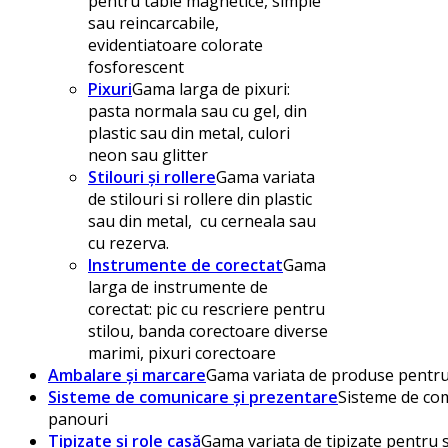
pentru table magnetice, simple
sau reincarcabile,
evidentiatoare colorate
fosforescent
Pixuri
Gama larga de pixuri:
pasta normala sau cu gel, din
plastic sau din metal, culori
neon sau glitter
Stilouri și rollere
Gama variata
de stilouri si rollere din plastic
sau din metal, cu cerneala sau
cu rezerva.
Instrumente de corectat
Gama
larga de instrumente de
corectat: pic cu rescriere pentru
stilou, banda corectoare diverse
marimi, pixuri corectoare
Ambalare și marcare
Gama variata de produse pentru 
Sisteme de comunicare și prezentare
Sisteme de com
panouri
Tipizate și role casă
Gama variata de tipizate pentru s