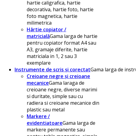
hartie caligrafica, hartie
decorativa, hartie foto, hartie
foto magnetica, hartie
milimetrica
Hârtie copiator /
matricială
Gama larga de hartie
pentru copiator format A4 sau
A3, gramaje diferite, hartie
matriciala in 1, 2 sau 3
exemplare
Instrumente de scris și corectat
Gama larga de instru
Creioane negre și creioane
mecanice
Gama laraga de
creioane negre, diverse marimi
si duritate, simple sau cu
radiera si creioane mecanice din
plastic sau metal
Markere /
evidentiatoare
Gama larga de
markere permanente sau