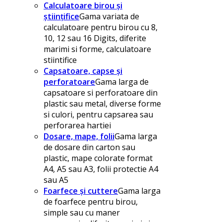
Calculatoare birou și
științifice
Gama variata de
calculatoare pentru birou cu 8,
10, 12 sau 16 Digits, diferite
marimi si forme, calculatoare
stiintifice
Capsatoare, capse și
perforatoare
Gama larga de
capsatoare si perforatoare din
plastic sau metal, diverse forme
si culori, pentru capsarea sau
perforarea hartiei
Dosare, mape, folii
Gama larga
de dosare din carton sau
plastic, mape colorate format
A4, A5 sau A3, folii protectie A4
sau A5
Foarfece și cuttere
Gama larga
de foarfece pentru birou,
simple sau cu maner