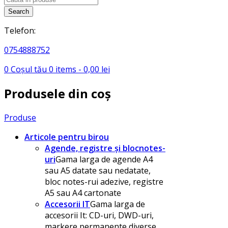
search
Search
Telefon:
0754888752
0
Coșul tău
0
items -
0,00
lei
Produsele din coș
Produse
Articole pentru birou
Agende, registre și blocnotes-
uri
Gama larga de agende A4
sau A5 datate sau nedatate,
bloc notes-rui adezive, registre
A5 sau A4 cartonate
Accesorii IT
Gama larga de
accesorii It: CD-uri, DWD-uri,
markere permanente diverse