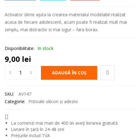
Activator slime ajuta la crearea materialul modelabil realizat
acasa de fiecare adolescent, acum poate fi realizat mult mai
simplu, mai distractiv si mai sigur – fara borax.
Disponibilitate:
In stock
9,00
lei
Cantitate Activator Slime 147ml Daco
ADAUGĂ ÎN COȘ
SKU:
AV147
Categorie:
Pistoale silicon și adezivi
La comenzi mai mari de 400 lei aveți livrarea gratuită
Livrare în țară în 24-48 ore
Prețurile includ TVA