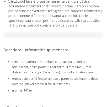
Vânzătorul face eforturi permanente pentru a păstra
acuratețea informațiilor din acesta pagină. Rareori acestea
pot conține inadvertențe: fotografia are caracter informativ și
poate conține diferențe de nuanță a culorilor. Unele
specificații sau stocuri pot fi modificate de către producător
fără preaviz sau pot conține erori de operare.
Descriere
Informații suplimentare
slime-ul, materialul modelabil creat acasa de fiecare
adolescent, acum poate fi realizat mult mai simplu, mai
distractiv si mai sigur (fara borax), cu noul activator slime
reteta este astfel foarte simpla: o parte de activator la doua
parti de lipici/aracet si slime-ul este activ
gramaj: 147 ml