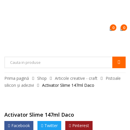
0
0
Products
search
Prima pagină
Shop
Articole creative - craft
Pistoale
silicon și adezivi
Activator Slime 147ml Daco
Activator Slime 147ml Daco
Facebook
Twitter
Pinterest