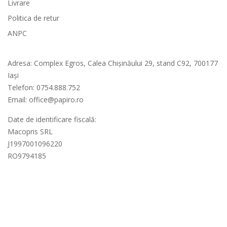
Livrare
Politica de retur
ANPC
Contact
Adresa
: Complex Egros, Calea Chișinăului 29, stand C92, 700177
Iași
Telefon: 0754.888.752
Email: office@papiro.ro
Date de identificare fiscală:
Macopris SRL
J1997001096220
RO9794185