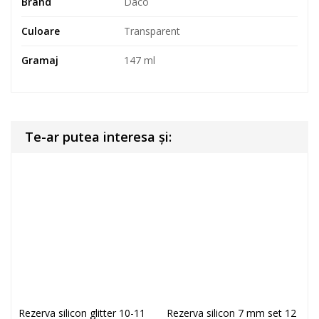
Brand
Daco
Culoare
Transparent
Gramaj
147 ml
Te-ar putea interesa și:
Rezerva silicon glitter 10-11
Rezerva silicon 7 mm set 12
R