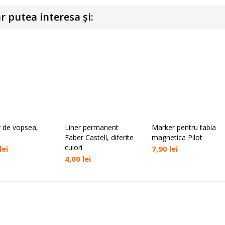
r putea interesa și:
 de vopsea,
Liner permanent
Marker pentru tabla
lectează opțiunile
Selectează opțiunile
Selectează opțiunile
Faber Castell, diferite
magnetica Pilot
culori
lei
7,90
lei
4,00
lei