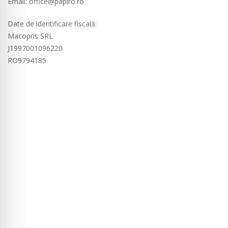
Email: office@papiro.ro
Date de identificare fiscală:
Macopris SRL
J1997001096220
RO9794185