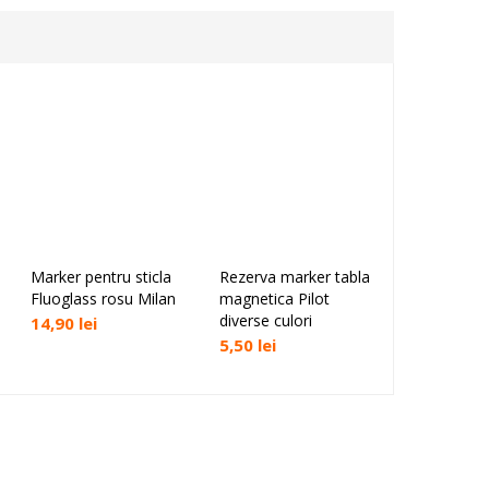
Marker pentru sticla
Rezerva marker tabla
Rezerva ce
Adaugă în coș
Selectează opțiunile
Selectea
Fluoglass rosu Milan
magnetica Pilot
ml marker 
diverse culori
magenetica
14,90
lei
culori Mila
5,50
lei
19,90
lei