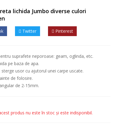
reta lichida Jumbo diverse culori
en
ok
Twitter
Pinterest
entru suprafete neporoase: geam, oglinda, etc.
chida pe baza de apa.
 sterge usor cu ajutorul unei carpe uscate.
nainte de folosire.
tangular de 2-15mm.
acest produs nu este în stoc și este indisponibil.