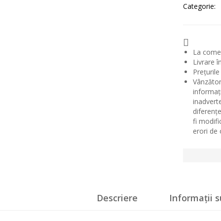
Categorie:
La comenz
Livrare î
Prețurile
Vânzător
informaț
inadvert
diferențe
fi modif
erori de
Descriere
Informații 