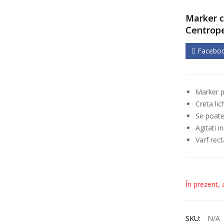
Marker c
Centrop
Facebo
Marker p
Creta li
Se poate
Agitati i
Varf rec
În prezent, 
SKU:
N/A