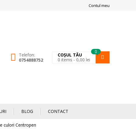
Contul meu
0
Telefon:
COȘUL TĂU
0
items -
0,00
lei
0754888752
URI
BLOG
CONTACT
se culori Centropen