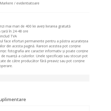
Markere / evidentiatoare
i mai mari de 400 lei aveți livrarea gratuită
n țară în 24-48 ore
 includ TVA
ul face eforturi permanente pentru a păstra acuratețea
iilor din acesta pagină. Rareori acestea pot conține
ențe: fotografia are caracter informativ și poate conține
 de nuanță a culorilor. Unele specificații sau stocuri pot
icate de către producător fără preaviz sau pot conține
 operare.
suplimentare