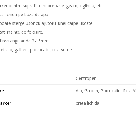
ker pentru suprafete neporoase: geam, oglinda, etc.
ta lichida pe baza de apa
poate sterge usor cu ajutorul unei carpe uscate
tati inainte de folosire.
f rectangular de 2-15mm
ori: alb, galben, portocaliu, roz, verde
d
Centropen
re
Alb, Galben, Portocaliu, Roz, 
arker
creta lichida