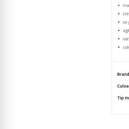
mar
cre
se 
agi
var
cul
Bran
Culoa
Tip m