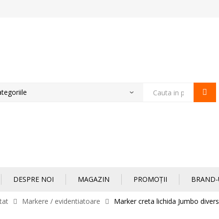
Products
search
DESPRE NOI
MAGAZIN
PROMOȚII
BRAND-
tat
Markere / evidentiatoare
Marker creta lichida Jumbo diver