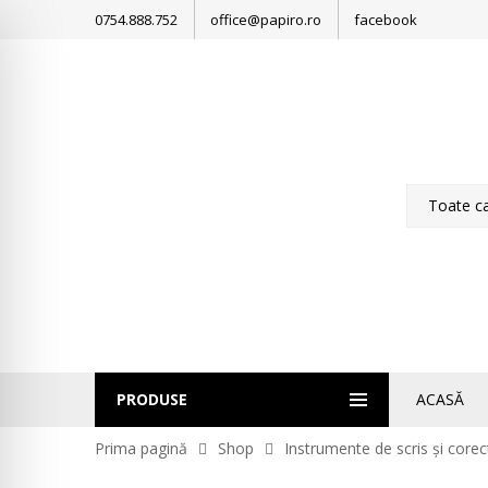
0754.888.752
office@papiro.ro
facebook
PRODUSE
ACASĂ
Prima pagină
Shop
Instrumente de scris și corec