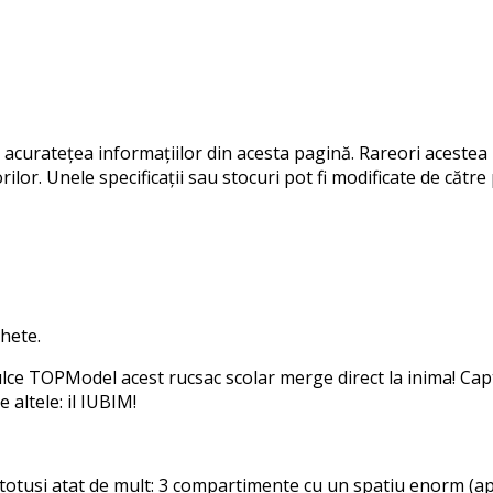
curatețea informațiilor din acesta pagină. Rareori acestea 
ilor. Unele specificații sau stocuri pot fi modificate de căt
hete.
ulce TOPModel acest rucsac scolar merge direct la inima! Cap
 altele: il IUBIM!
totusi atat de mult: 3 compartimente cu un spatiu enorm (apr