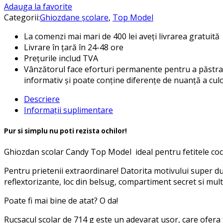
Adauga la favorite
Categorii:
Ghiozdane școlare
,
Top Model
La comenzi mai mari de 400 lei aveți livrarea gratuită
Livrare în țară în 24-48 ore
Prețurile includ TVA
Vânzătorul face eforturi permanente pentru a păstra a
informativ și poate conține diferențe de nuanță a culor
Descriere
Informații suplimentare
Pur si simplu nu poti rezista ochilor!
Ghiozdan scolar Candy Top Model ideal pentru fetitele coc
Pentru prietenii extraordinare! Datorita motivului super d
reflextorizante, loc din belsug, compartiment secret si multe
Poate fi mai bine de atat? O da!
Rucsacul scolar de 714 g este un adevarat usor, care ofera 