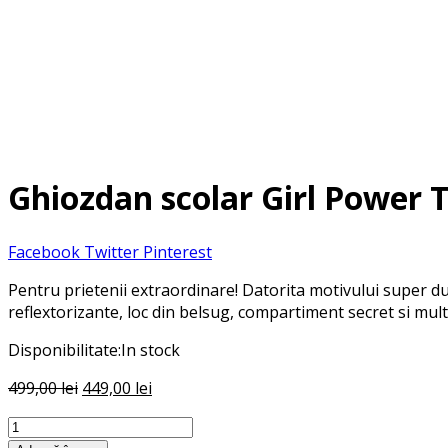
Ghiozdan scolar Girl Power
Facebook
Twitter
Pinterest
Pentru prietenii extraordinare! Datorita motivului super d
reflextorizante, loc din belsug, compartiment secret si multe
Disponibilitate:
In stock
Prețul
Prețul
499,00
lei
449,00
lei
inițial
curent
Cantitate
a
este:
Ghiozdan