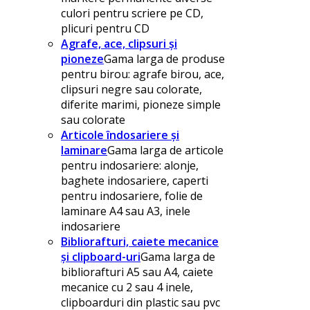
culori pentru scriere pe CD,
plicuri pentru CD
Agrafe, ace, clipsuri și
pioneze
Gama larga de produse
pentru birou: agrafe birou, ace,
clipsuri negre sau colorate,
diferite marimi, pioneze simple
sau colorate
Articole îndosariere și
laminare
Gama larga de articole
pentru indosariere: alonje,
baghete indosariere, caperti
pentru indosariere, folie de
laminare A4 sau A3, inele
indosariere
Bibliorafturi, caiete mecanice
și clipboard-uri
Gama larga de
bibliorafturi A5 sau A4, caiete
mecanice cu 2 sau 4 inele,
clipboarduri din plastic sau pvc