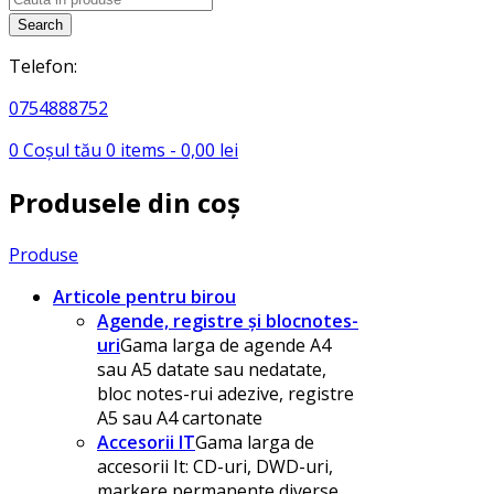
search
Search
Telefon:
0754888752
0
Coșul tău
0
items -
0,00
lei
Produsele din coș
Produse
Articole pentru birou
Agende, registre și blocnotes-
uri
Gama larga de agende A4
sau A5 datate sau nedatate,
bloc notes-rui adezive, registre
A5 sau A4 cartonate
Accesorii IT
Gama larga de
accesorii It: CD-uri, DWD-uri,
markere permanente diverse