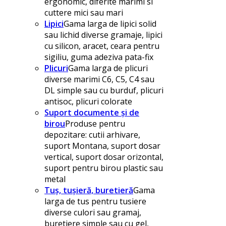
ergonomic, diferite marimi si
cuttere mici sau mari
Lipici
Gama larga de lipici solid
sau lichid diverse gramaje, lipici
cu silicon, aracet, ceara pentru
sigiliu, guma adeziva pata-fix
Plicuri
Gama larga de plicuri
diverse marimi C6, C5, C4 sau
DL simple sau cu burduf, plicuri
antisoc, plicuri colorate
Suport documente și de
birou
Produse pentru
depozitare: cutii arhivare,
suport Montana, suport dosar
vertical, suport dosar orizontal,
suport pentru birou plastic sau
metal
Tuș, tușieră, buretieră
Gama
larga de tus pentru tusiere
diverse culori sau gramaj,
buretiere simple sau cu gel,