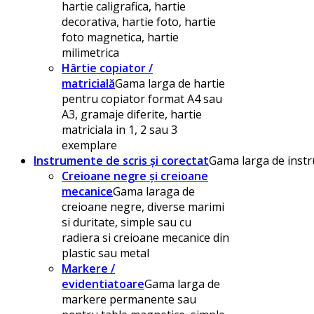
hartie caligrafica, hartie
decorativa, hartie foto, hartie
foto magnetica, hartie
milimetrica
Hârtie copiator /
matricială
Gama larga de hartie
pentru copiator format A4 sau
A3, gramaje diferite, hartie
matriciala in 1, 2 sau 3
exemplare
Instrumente de scris și corectat
Gama larga de instru
Creioane negre și creioane
mecanice
Gama laraga de
creioane negre, diverse marimi
si duritate, simple sau cu
radiera si creioane mecanice din
plastic sau metal
Markere /
evidentiatoare
Gama larga de
markere permanente sau