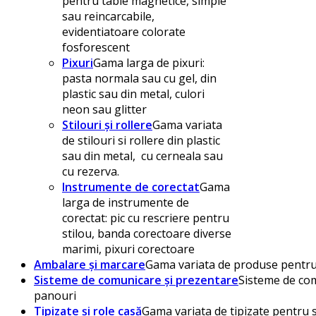
pentru table magnetice, simple
sau reincarcabile,
evidentiatoare colorate
fosforescent
Pixuri
Gama larga de pixuri:
pasta normala sau cu gel, din
plastic sau din metal, culori
neon sau glitter
Stilouri și rollere
Gama variata
de stilouri si rollere din plastic
sau din metal, cu cerneala sau
cu rezerva.
Instrumente de corectat
Gama
larga de instrumente de
corectat: pic cu rescriere pentru
stilou, banda corectoare diverse
marimi, pixuri corectoare
Ambalare și marcare
Gama variata de produse pentru 
Sisteme de comunicare și prezentare
Sisteme de com
panouri
Tipizate și role casă
Gama variata de tipizate pentru s