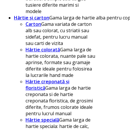
tusiere diferite marimi si
modele
Hârtie și carton
Gama larga de hartie alba pentru copi
Carton
Gama variata de carton
alb sau colorat, cu striatii sau
sidefat, pentru lucru manual
sau carti de vizita
Hârtie colorată
Gama larga de
hartie colorata, nuante pale sau
aprinse, formate sau gramaje
diferite ideale pentru folosirea
la lucrarile hand made
Hârtie creponată și
floristică
Gama larga de hartie
creponata si de hartie
creponata floristica, de grosimi
diferite, frumos colorate ideale
pentru lucrul manual
Hârtie specială
Gama larga de
hartie speciala: hartie de calc,