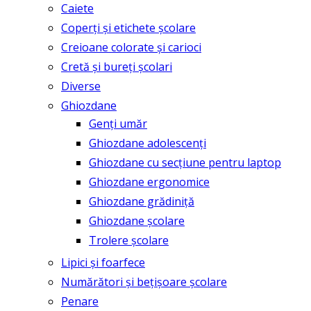
Caiete
Coperți și etichete școlare
Creioane colorate și carioci
Cretă și bureți școlari
Diverse
Ghiozdane
Genți umăr
Ghiozdane adolescenți
Ghiozdane cu secțiune pentru laptop
Ghiozdane ergonomice
Ghiozdane grădiniță
Ghiozdane școlare
Trolere școlare
Lipici și foarfece
Numărători și bețișoare școlare
Penare