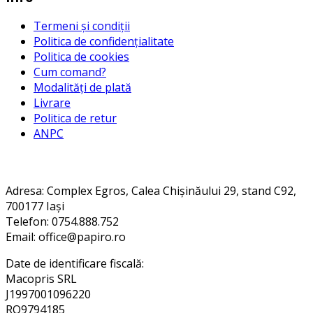
Termeni și condiții
Politica de confidențialitate
Politica de cookies
Cum comand?
Modalități de plată
Livrare
Politica de retur
ANPC
Contact
Adresa
: Complex Egros, Calea Chișinăului 29, stand C92,
700177 Iași
Telefon: 0754.888.752
Email: office@papiro.ro
Date de identificare fiscală:
Macopris SRL
J1997001096220
RO9794185