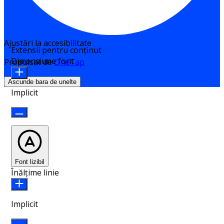
Ajustări la accesibilitate
Extensii pentru conținut
Dimensiune font
Propulsat de
OneTap
Ascunde bara de unelte
Implicit
Font lizibil
Înălțime linie
Implicit