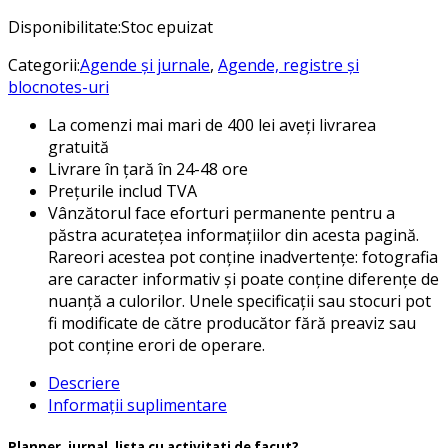
Disponibilitate:
Stoc epuizat
Categorii:
Agende și jurnale
,
Agende, registre și
blocnotes-uri
La comenzi mai mari de 400 lei aveți livrarea
gratuită
Livrare în țară în 24-48 ore
Prețurile includ TVA
Vânzătorul face eforturi permanente pentru a
păstra acuratețea informațiilor din acesta pagină.
Rareori acestea pot conține inadvertențe: fotografia
are caracter informativ și poate conține diferențe de
nuanță a culorilor. Unele specificații sau stocuri pot
fi modificate de către producător fără preaviz sau
pot conține erori de operare.
Descriere
Informații suplimentare
Planner, jurnal, lista cu activitati de facut?