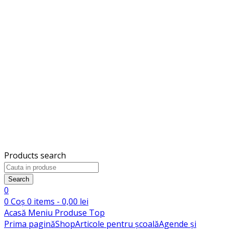
Products search
Search
0
0
Coș
0
items -
0,00
lei
Acasă
Meniu
Produse
Top
Prima pagină
Shop
Articole pentru școală
Agende și